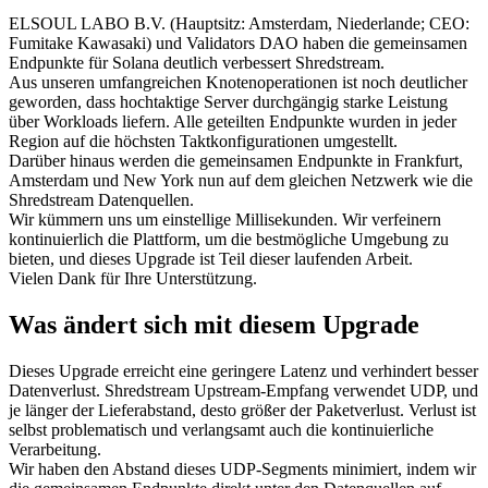
ELSOUL LABO B.V. (Hauptsitz: Amsterdam, Niederlande; CEO:
Fumitake Kawasaki) und Validators DAO haben die gemeinsamen
Endpunkte für Solana deutlich verbessert Shredstream.
Aus unseren umfangreichen Knotenoperationen ist noch deutlicher
geworden, dass hochtaktige Server durchgängig starke Leistung
über Workloads liefern. Alle geteilten Endpunkte wurden in jeder
Region auf die höchsten Taktkonfigurationen umgestellt.
Darüber hinaus werden die gemeinsamen Endpunkte in Frankfurt,
Amsterdam und New York nun auf dem gleichen Netzwerk wie die
Shredstream Datenquellen.
Wir kümmern uns um einstellige Millisekunden. Wir verfeinern
kontinuierlich die Plattform, um die bestmögliche Umgebung zu
bieten, und dieses Upgrade ist Teil dieser laufenden Arbeit.
Vielen Dank für Ihre Unterstützung.
Was ändert sich mit diesem Upgrade
Dieses Upgrade erreicht eine geringere Latenz und verhindert besser
Datenverlust. Shredstream Upstream-Empfang verwendet UDP, und
je länger der Lieferabstand, desto größer der Paketverlust. Verlust ist
selbst problematisch und verlangsamt auch die kontinuierliche
Verarbeitung.
Wir haben den Abstand dieses UDP-Segments minimiert, indem wir