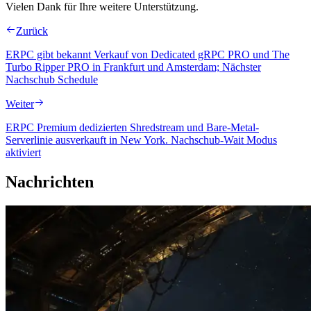
Vielen Dank für Ihre weitere Unterstützung.
Zurück
ERPC gibt bekannt Verkauf von Dedicated gRPC PRO und The
Turbo Ripper PRO in Frankfurt und Amsterdam; Nächster
Nachschub Schedule
Weiter
ERPC Premium dedizierten Shredstream und Bare-Metal-
Serverlinie ausverkauft in New York. Nachschub-Wait Modus
aktiviert
Nachrichten