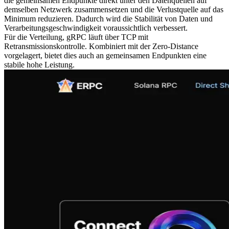
die gemeinsamen Endpunkte direkt unter den Datenquellen auf
demselben Netzwerk zusammensetzen und die Verlustquelle auf das
Minimum reduzieren. Dadurch wird die Stabilität von Daten und
Verarbeitungsgeschwindigkeit voraussichtlich verbessert.
Für die Verteilung, gRPC läuft über TCP mit
Retransmissionskontrolle. Kombiniert mit der Zero-Distance
vorgelagert, bietet dies auch an gemeinsamen Endpunkten eine
stabile hohe Leistung.