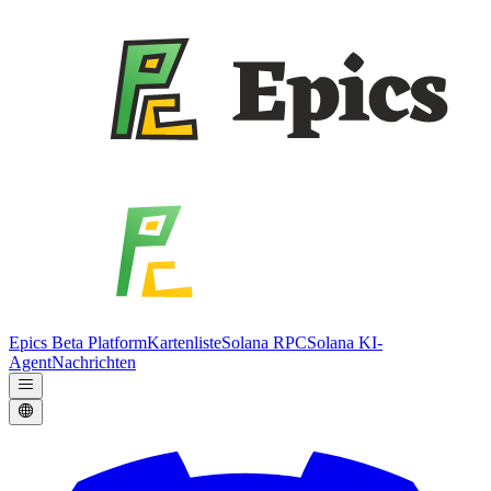
Epics Beta Platform
Kartenliste
Solana RPC
Solana KI-
Agent
Nachrichten