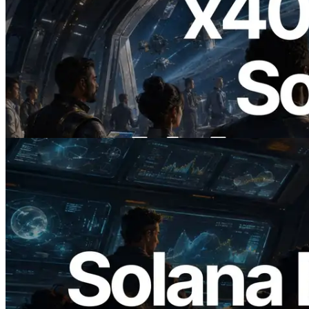
2026.07.04
ERPC startet x402-fähige Solana RPC —
Der Beginn einer Ära, in der KI-Agenten
APIs bei Bedarf bezahlen
Lesen Sie diesen Artikel
2026.05.24