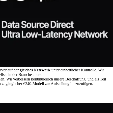
rver auf der
gleiches Netzwerk
unter einheitlicher Kontrolle. Wir
llste in der Branche anerkannt.
. Wir verbessern kontinuierlich unsere Beschaffung, und als Teil
in zugänglicher €240-Modell zur Aufstellung hinzuzufügen.