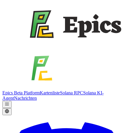
Epics Beta Platform
Kartenliste
Solana RPC
Solana KI-
Agent
Nachrichten