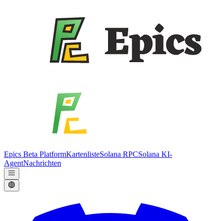
Epics Beta Platform
Kartenliste
Solana RPC
Solana KI-
Agent
Nachrichten