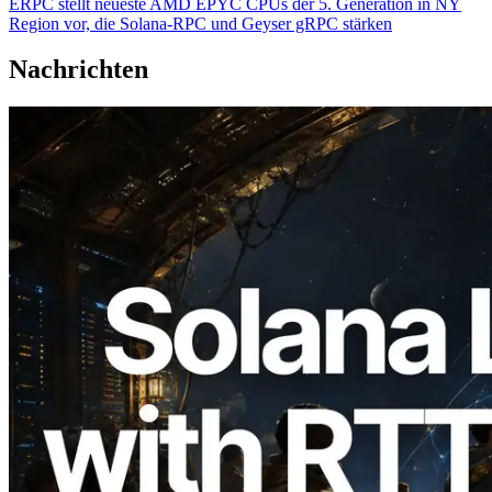
ERPC stellt neueste AMD EPYC CPUs der 5. Generation in NY
Region vor, die Solana-RPC und Geyser gRPC stärken
Nachrichten
2026.08.05
ERPC erweitert Solana Leader Slot API
um Ping-Messung aus 7 globalen
Regionen — Validators Information API