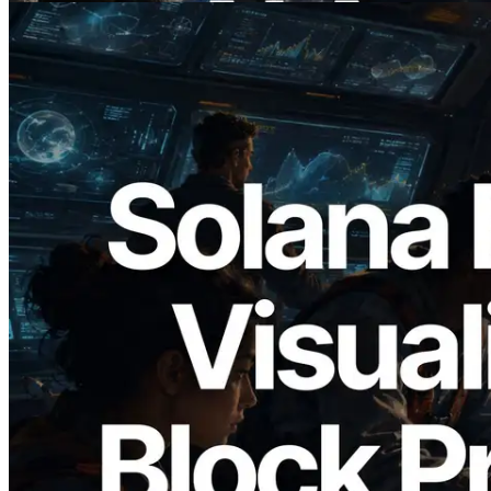
2026.05.24
Validators Solutions veröffentlicht Solana
Block Analyzer – Visualisierung der
Blockproduktionszeit pro Slot und der
zugewiesenen Validatoren
Lesen Sie diesen Artikel
Mehr laden