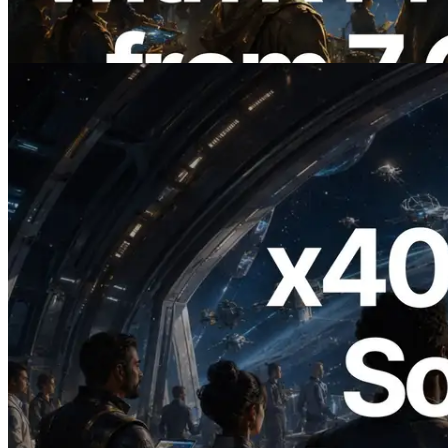
ebenfalls gestartet
Lesen Sie diesen Artikel
2026.07.04
ERPC startet x402-fähige Solana RPC —
Der Beginn einer Ära, in der KI-Agenten
APIs bei Bedarf bezahlen
Lesen Sie diesen Artikel