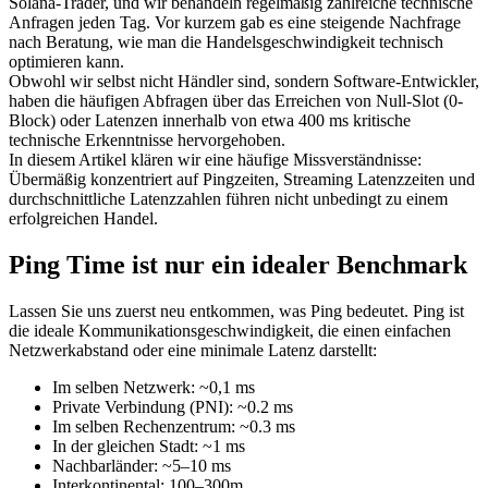
Solana-Trader, und wir behandeln regelmäßig zahlreiche technische
Anfragen jeden Tag. Vor kurzem gab es eine steigende Nachfrage
nach Beratung, wie man die Handelsgeschwindigkeit technisch
optimieren kann.
Obwohl wir selbst nicht Händler sind, sondern Software-Entwickler,
haben die häufigen Abfragen über das Erreichen von Null-Slot (0-
Block) oder Latenzen innerhalb von etwa 400 ms kritische
technische Erkenntnisse hervorgehoben.
In diesem Artikel klären wir eine häufige Missverständnisse:
Übermäßig konzentriert auf Pingzeiten, Streaming Latenzzeiten und
durchschnittliche Latenzzahlen führen nicht unbedingt zu einem
erfolgreichen Handel.
Ping Time ist nur ein idealer Benchmark
Lassen Sie uns zuerst neu entkommen, was Ping bedeutet. Ping ist
die ideale Kommunikationsgeschwindigkeit, die einen einfachen
Netzwerkabstand oder eine minimale Latenz darstellt:
Im selben Netzwerk: ~0,1 ms
Private Verbindung (PNI): ~0.2 ms
Im selben Rechenzentrum: ~0.3 ms
In der gleichen Stadt: ~1 ms
Nachbarländer: ~5–10 ms
Interkontinental: 100–300m