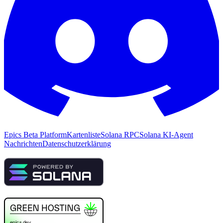
Epics Beta Platform
Kartenliste
Solana RPC
Solana KI-Agent
Nachrichten
Datenschutzerklärung