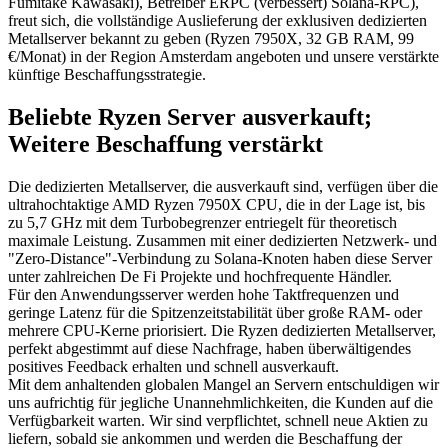
Fumitake Kawasaki), Betreiber ERPC (verbessert) Solana-RPC),
freut sich, die vollständige Auslieferung der exklusiven dedizierten
Metallserver bekannt zu geben (Ryzen 7950X, 32 GB RAM, 99
€/Monat) in der Region Amsterdam angeboten und unsere verstärkte
künftige Beschaffungsstrategie.
Beliebte Ryzen Server ausverkauft;
Weitere Beschaffung verstärkt
Die dedizierten Metallserver, die ausverkauft sind, verfügen über die
ultrahochtaktige AMD Ryzen 7950X CPU, die in der Lage ist, bis
zu 5,7 GHz mit dem Turbobegrenzer entriegelt für theoretisch
maximale Leistung. Zusammen mit einer dedizierten Netzwerk- und
"Zero-Distance"-Verbindung zu Solana-Knoten haben diese Server
unter zahlreichen De Fi Projekte und hochfrequente Händler.
Für den Anwendungsserver werden hohe Taktfrequenzen und
geringe Latenz für die Spitzenzeitstabilität über große RAM- oder
mehrere CPU-Kerne priorisiert. Die Ryzen dedizierten Metallserver,
perfekt abgestimmt auf diese Nachfrage, haben überwältigendes
positives Feedback erhalten und schnell ausverkauft.
Mit dem anhaltenden globalen Mangel an Servern entschuldigen wir
uns aufrichtig für jegliche Unannehmlichkeiten, die Kunden auf die
Verfügbarkeit warten. Wir sind verpflichtet, schnell neue Aktien zu
liefern, sobald sie ankommen und werden die Beschaffung der