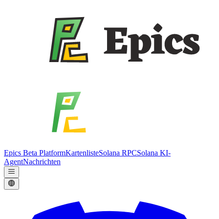
Epics Beta Platform
Kartenliste
Solana RPC
Solana KI-
Agent
Nachrichten