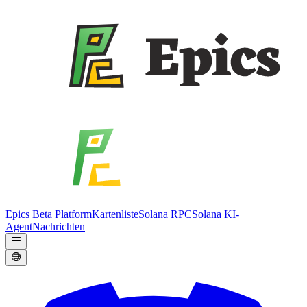
Epics Beta Platform
Kartenliste
Solana RPC
Solana KI-
Agent
Nachrichten