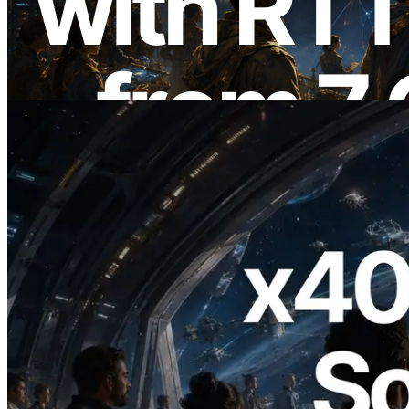
um Ping-Messung aus 7 globalen
Regionen — Validators Information API
ebenfalls gestartet
Lesen Sie diesen Artikel
2026.07.04
ERPC startet x402-fähige Solana RPC —
Der Beginn einer Ära, in der KI-Agenten
APIs bei Bedarf bezahlen