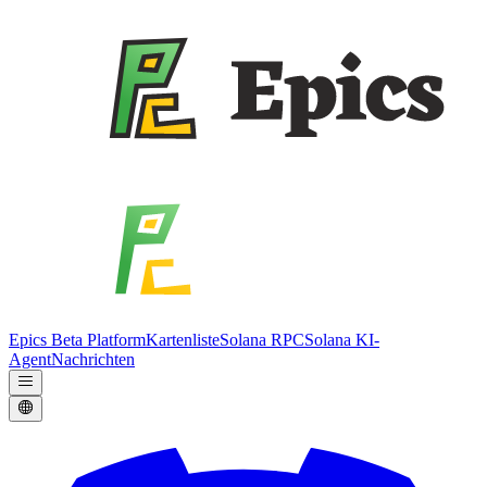
Epics Beta Platform
Kartenliste
Solana RPC
Solana KI-
Agent
Nachrichten