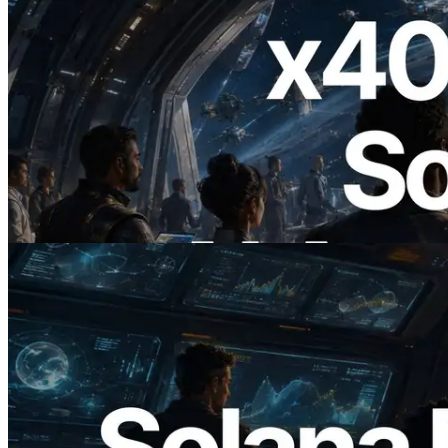
2026.07.04
ERPC startet x402-fähige Solana RPC —
Der Beginn einer Ära, in der KI-Agenten
APIs bei Bedarf bezahlen
Lesen Sie diesen Artikel