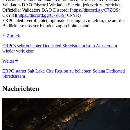
Validators DAO Discord Wir laden Sie ein, jederzeit zu erreichen.
Offizieller Validators DAO Discord: [
https://discord.gg/C7ZQSr
CkYR](
https://discord.gg/C7ZQSr
CkYR)
ERPC bleibt verpflichtet, optimale Lösungen zu liefern, die auf die
Bedürfnisse unserer Kunden zugeschnitten sind.
Zurück
ERPCs sehr beliebter Dedicated Shredstream ist in Amsterdam
wieder verfügbar
Weiter
ERPC startet Salt Lake City Region zu beliebten Solana Dedicated
Shredstream
Nachrichten