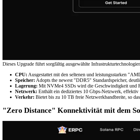
Dieses Upgrade führt sorgfältig ausgewählte Infrastrukturtechnologien
CPU:
Ausgestattet mit den seltenen und leistungsstarken "AM
Speicher:
Adopts the newest "DDR5" Standardspeicher, deutli
Lagerung:
Mit NVMe4 SSDs wird die Geschwindigkeit und Reak
Netzwerk:
Enthält ein dediziertes 10 Gbps-Netzwerk, effekti
Verkehr:
Bietet bis zu 10 TB freie Netzwerkbandbreite, so das
"Zero Distance" Konnektivität mit dem S