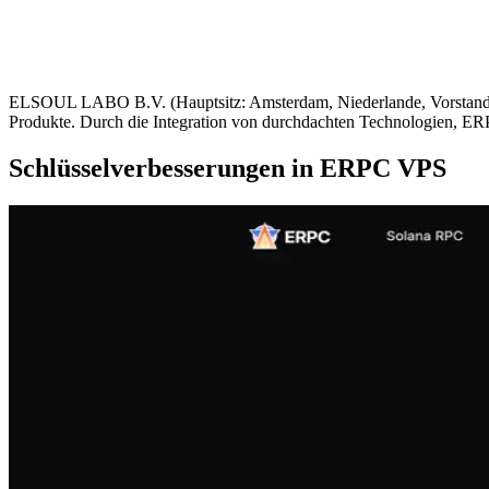
ELSOUL LABO B.V. (Hauptsitz: Amsterdam, Niederlande, Vorstandsvo
Produkte. Durch die Integration von durchdachten Technologien, ER
Schlüsselverbesserungen in ERPC VPS