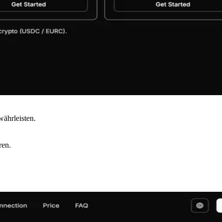
ährleisten.
ren.