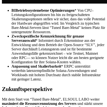
BIBetriebssystemebene Optimierungen
* Von CPU-
Leistungskonfigurationen bis hin zu freigeschalteten
Skalierungsoptionen stellen wir sicher, dass das volle Potential
der Hardware abgegriffen wird. Im Vergleich zu typischen
Bare-Metal-Servern lässt “Tuned Bare-Metal” keinen Platz für
untergenutzte Ressourcen.
Zweckspezifische Kennzeichnung für genaue
Serverauswahl
* Informiert durch Erkenntnisse aus der
Entwicklung und dem Betrieb der Open-Source “SLV”, jeder
Server durchläuft Leistungstests und ist für bestimmte
Anwendungsfälle gekennzeichnet – wie Testnet, Mainnet
oder RPC— so können Nutzer leicht die am besten geeignete
Konfiguration für ihre Solana-Knoten wählen.
Anpassung und Skalierbarkeit
* ERPC unterstützt
weiterhin latenzempfindliche Solana-Anwendungen und
Workloads mit hohem Durchsatz durch stabile Infrastruktur
mit geringer Latenz.
Zukunftsperspektive
Mit dem Start von “Tuned Bare-Metal”, ELSOUL LABO weiter
maximiert die Ressourcennutzung des Servers
und stärkt unsere