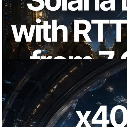
2026.08.05
ERPC erweitert Solana Leader Slot API
um Ping-Messung aus 7 globalen
Regionen — Validators Information API
ebenfalls gestartet
Lesen Sie diesen Artikel
2026.07.04