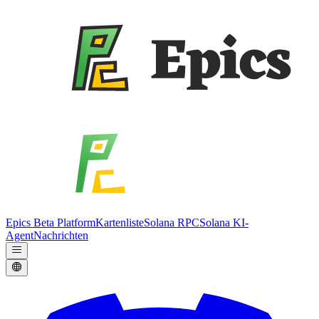
Epics Beta Platform
Kartenliste
Solana RPC
Solana KI-
Agent
Nachrichten