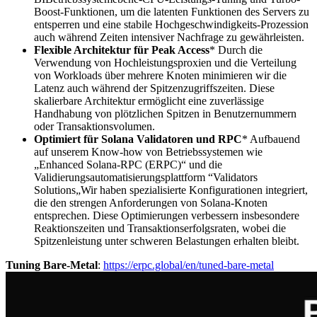
Boost-Funktionen, um die latenten Funktionen des Servers zu
entsperren und eine stabile Hochgeschwindigkeits-Prozession
auch während Zeiten intensiver Nachfrage zu gewährleisten.
Flexible Architektur für Peak Access
* Durch die
Verwendung von Hochleistungsproxien und die Verteilung
von Workloads über mehrere Knoten minimieren wir die
Latenz auch während der Spitzenzugriffszeiten. Diese
skalierbare Architektur ermöglicht eine zuverlässige
Handhabung von plötzlichen Spitzen in Benutzernummern
oder Transaktionsvolumen.
Optimiert für Solana Validatoren und RPC
* Aufbauend
auf unserem Know-how von Betriebssystemen wie
„Enhanced Solana-RPC (ERPC)“ und die
Validierungsautomatisierungsplattform “Validators
Solutions„Wir haben spezialisierte Konfigurationen integriert,
die den strengen Anforderungen von Solana-Knoten
entsprechen. Diese Optimierungen verbessern insbesondere
Reaktionszeiten und Transaktionserfolgsraten, wobei die
Spitzenleistung unter schweren Belastungen erhalten bleibt.
Tuning Bare-Metal
:
https://erpc.global/en/tuned-bare-metal