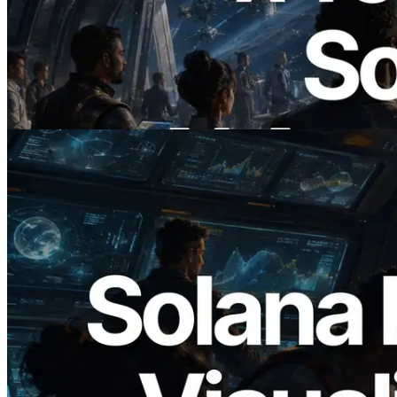
ERPC startet x402-fähige Solana RPC —
Der Beginn einer Ära, in der KI-Agenten
APIs bei Bedarf bezahlen
Lesen Sie diesen Artikel
2026.05.24
Validators Solutions veröffentlicht Solana