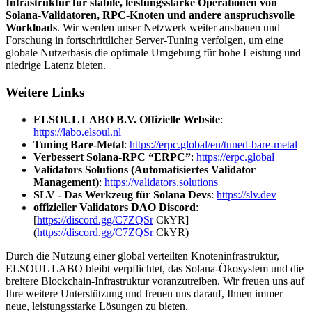
Infrastruktur für stabile, leistungsstarke Operationen von
Solana-Validatoren, RPC-Knoten und andere anspruchsvolle
Workloads
. Wir werden unser Netzwerk weiter ausbauen und
Forschung in fortschrittlicher Server-Tuning verfolgen, um eine
globale Nutzerbasis die optimale Umgebung für hohe Leistung und
niedrige Latenz bieten.
Weitere Links
ELSOUL LABO B.V. Offizielle Website
:
https://labo.elsoul.nl
Tuning Bare-Metal
:
https://erpc.global/en/tuned-bare-metal
Verbessert Solana-RPC “ERPC”
:
https://erpc.global
Validators Solutions (Automatisiertes Validator
Management)
:
https://validators.solutions
SLV - Das Werkzeug für Solana Devs
:
https://slv.dev
offizieller Validators DAO Discord
:
[
https://discord.gg/C7ZQSr
CkYR]
(
https://discord.gg/C7ZQSr
CkYR)
Durch die Nutzung einer global verteilten Knoteninfrastruktur,
ELSOUL LABO bleibt verpflichtet, das Solana-Ökosystem und die
breitere Blockchain-Infrastruktur voranzutreiben. Wir freuen uns auf
Ihre weitere Unterstützung und freuen uns darauf, Ihnen immer
neue, leistungsstarke Lösungen zu bieten.