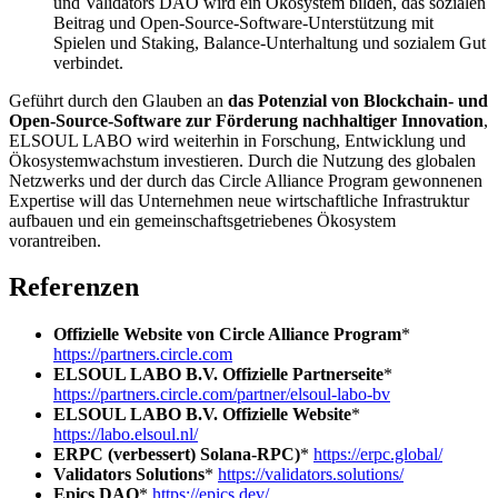
und Validators DAO wird ein Ökosystem bilden, das sozialen
Beitrag und Open-Source-Software-Unterstützung mit
Spielen und Staking, Balance-Unterhaltung und sozialem Gut
verbindet.
Geführt durch den Glauben an
das Potenzial von Blockchain- und
Open-Source-Software zur Förderung nachhaltiger Innovation
,
ELSOUL LABO wird weiterhin in Forschung, Entwicklung und
Ökosystemwachstum investieren. Durch die Nutzung des globalen
Netzwerks und der durch das Circle Alliance Program gewonnenen
Expertise will das Unternehmen neue wirtschaftliche Infrastruktur
aufbauen und ein gemeinschaftsgetriebenes Ökosystem
vorantreiben.
Referenzen
Offizielle Website von Circle Alliance Program
*
https://partners.circle.com
ELSOUL LABO B.V. Offizielle Partnerseite
*
https://partners.circle.com/partner/elsoul-labo-bv
ELSOUL LABO B.V. Offizielle Website
*
https://labo.elsoul.nl/
ERPC (verbessert) Solana-RPC)
*
https://erpc.global/
Validators Solutions
*
https://validators.solutions/
Epics DAO
*
https://epics.dev/