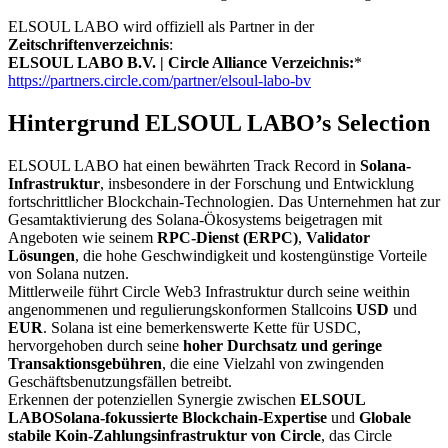
ELSOUL LABO wird offiziell als Partner in der
Zeitschriftenverzeichnis
:
ELSOUL LABO B.V. | Circle Alliance Verzeichnis:
*
https://partners.circle.com/partner/elsoul-labo-bv
Hintergrund ELSOUL LABO’s Selection
ELSOUL LABO hat einen bewährten Track Record in
Solana-
Infrastruktur
, insbesondere in der Forschung und Entwicklung
fortschrittlicher Blockchain-Technologien. Das Unternehmen hat zur
Gesamtaktivierung des Solana-Ökosystems beigetragen mit
Angeboten wie seinem
RPC-Dienst (ERPC)
,
Validator
Lösungen
, die hohe Geschwindigkeit und kostengünstige Vorteile
von Solana nutzen.
Mittlerweile führt Circle Web3 Infrastruktur durch seine weithin
angenommenen und regulierungskonformen Stallcoins
USD
und
EUR
. Solana ist eine bemerkenswerte Kette für USDC,
hervorgehoben durch seine
hoher Durchsatz und geringe
Transaktionsgebühren
, die eine Vielzahl von zwingenden
Geschäftsbenutzungsfällen betreibt.
Erkennen der potenziellen Synergie zwischen
ELSOUL
LABOSolana-fokussierte Blockchain-Expertise
und
Globale
stabile Koin-Zahlungsinfrastruktur von Circle
, das Circle