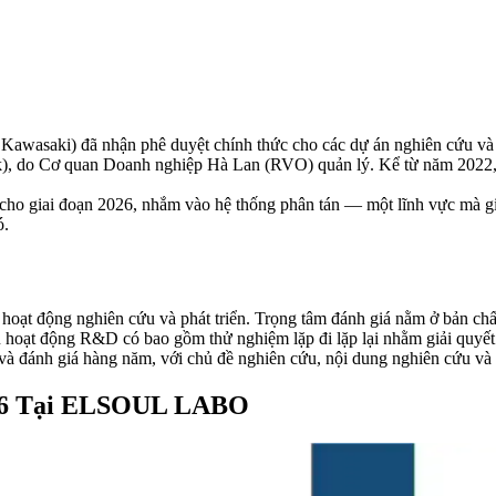
saki) đã nhận phê duyệt chính thức cho các dự án nghiên cứu và p
), do Cơ quan Doanh nghiệp Hà Lan (RVO) quản lý. Kể từ năm 2022
cho giai đoạn 2026, nhắm vào hệ thống phân tán — một lĩnh vực mà gi
ó.
hoạt động nghiên cứu và phát triển. Trọng tâm đánh giá nằm ở bản chấ
ệu hoạt động R&D có bao gồm thử nghiệm lặp đi lặp lại nhằm giải quyế
 đánh giá hàng năm, với chủ đề nghiên cứu, nội dung nghiên cứu và k
26 Tại ELSOUL LABO