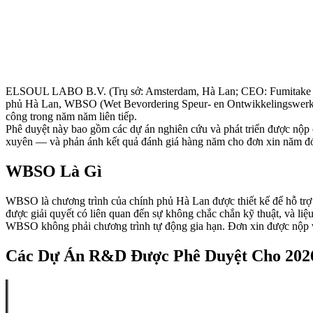
ELSOUL LABO B.V. (Trụ sở: Amsterdam, Hà Lan; CEO: Fumitake Kawa
phủ Hà Lan, WBSO (Wet Bevordering Speur- en Ontwikkelingswerk
công trong năm năm liên tiếp.
Phê duyệt này bao gồm các dự án nghiên cứu và phát triển được nộp 
xuyên — và phản ánh kết quả đánh giá hàng năm cho đơn xin năm đ
WBSO Là Gì
WBSO là chương trình của chính phủ Hà Lan được thiết kế để hỗ trợ 
được giải quyết có liên quan đến sự không chắc chắn kỹ thuật, và li
WBSO không phải chương trình tự động gia hạn. Đơn xin được nộp và
Các Dự Án R&D Được Phê Duyệt Cho 20