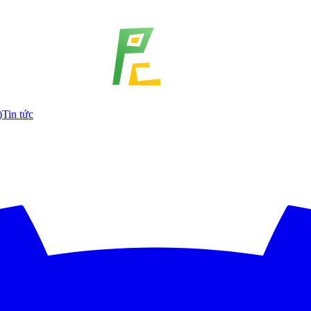
)
Tin tức