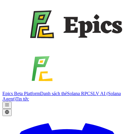
Epics Beta Platform
Danh sách thẻ
Solana RPC
SLV AI (Solana
Agent)
Tin tức