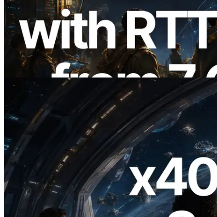
ERPC mở rộng Solana Leader Slot API
với phép đo ping từ 7 khu vực toàn cầu —
Validators Information API cũng chính
thức ra mắt
Đọc bài viết này
2026.07.04
ERPC ra mắt Solana RPC hỗ trợ x402 —