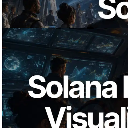
Mở ra thời đại AI Agent trả tiền theo nhu
cầu cho API cần dùng
Đọc bài viết này
2026.05.24
Validators Solutions ra mắt Solana Block
Analyzer — Trực quan hóa thời gian tạo
block và validator phụ trách theo từng