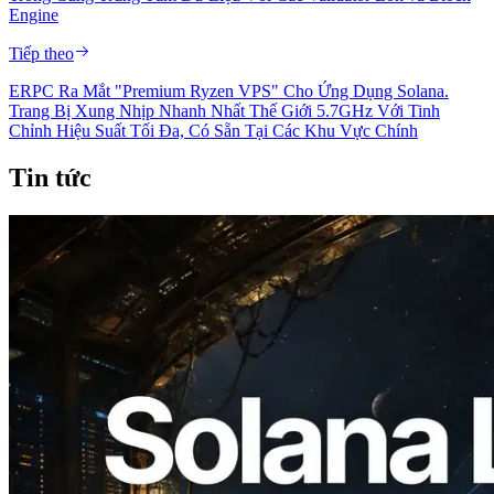
Engine
Tiếp theo
ERPC Ra Mắt "Premium Ryzen VPS" Cho Ứng Dụng Solana.
Trang Bị Xung Nhịp Nhanh Nhất Thế Giới 5.7GHz Với Tinh
Chỉnh Hiệu Suất Tối Đa, Có Sẵn Tại Các Khu Vực Chính
Tin tức
2026.08.05