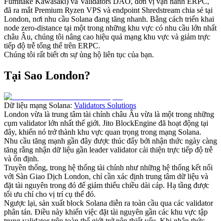
Fumitake Kawasaki) và Validators DAO, đơn vị vận hành ERPC,
đã ra mắt Premium Ryzen VPS và endpoint Shredstream chia sẻ tại
London, nơi nhu cầu Solana đang tăng nhanh. Bằng cách triển khai
node zero-distance tại một trong những khu vực có nhu cầu lớn nhất
châu Âu, chúng tôi nâng cao hiệu quả mạng khu vực và giảm trực
tiếp độ trễ tổng thể trên ERPC.
Chúng tôi rất biết ơn sự ủng hộ liên tục của bạn.
Tại Sao London?
Dữ liệu mạng Solana:
Validators Solutions
London vừa là trung tâm tài chính châu Âu vừa là một trong những
cụm validator lớn nhất thế giới. Jito BlockEngine đã hoạt động tại
đây, khiến nó trở thành khu vực quan trọng trong mạng Solana.
Nhu cầu tăng mạnh gần đây được thúc đẩy bởi nhận thức ngày càng
tăng rằng nhận dữ liệu gần leader validator cải thiện trực tiếp độ trễ
và ổn định.
Truyền thống, trong hệ thống tài chính như những hệ thống kết nối
với Sàn Giao Dịch London, chỉ cần xác định trung tâm dữ liệu và
đặt tài nguyên trong đó để giảm thiểu chiều dài cáp. Hạ tầng được
tối ưu chỉ cho vị trí cụ thể đó.
Ngược lại, sản xuất block Solana diễn ra toàn cầu qua các validator
phân tán. Điều này khiến việc đặt tài nguyên gần các khu vực tập
trung validator trên toàn thế giới trở nên thiết yếu. Khi nhận thức