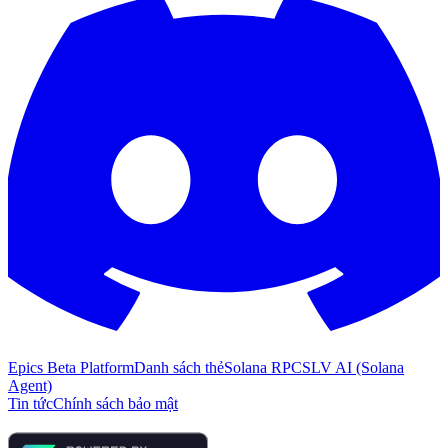
Epics Beta Platform
Danh sách thẻ
Solana RPC
SLV AI (Solana
Agent)
Tin tức
Chính sách bảo mật