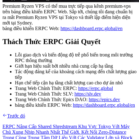
Premium Ryzen VPS có thể mua trực tiếp qua kênh premium-vps
trên bảng điều khiển ERPC Web. Sắp tới, chúng tôi đang chuẩn bị
ra mắt Premium Ryzen VPS tại Tokyo và thiết lập điểm hiện diện
mới tại Sydney.
bảng điều khiển ERPC Web:
https://dashboard.erpc.global/en
Thách Thức ERPC Giải Quyết
Lỗi giao dịch và biến động độ trễ phổ biến trong môi trường
RPC thông thường
Giới hạn hiệu suất bởi nhiều nhà cung cấp hạ tầng
Tác động đáng kể của khoảng cách mạng đến chất lượng giao
tiếp
Hạn chế tiếp cận hạ tầng chất lượng cao cho dự án nhỏ
Trang Web Chính Thức ERPC:
https://erpc.global
Trang Web Chính Thức SLV:
https://slv.dev
Trang Web Chính Thức Epics DAO:
https://epics.dev
bảng điều khiển ERPC Web:
https://dashboard.erpc.global/en
Trước đó
ERPC Nâng Cấp Shared Shredstream Khu Vực Tokyo Với Máy
Chủ Xung Nhịp Nhanh Nhất Thế Giới. Kết Nối Zero-Distance
Trong Cùng Trung Tâm Dữ Liệu Với Các Validator Lớn và Block