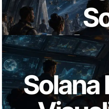
ERPC ra mắt Solana RPC hỗ trợ x402 —
Mở ra thời đại AI Agent trả tiền theo nhu
cầu cho API cần dùng
Đọc bài viết này
2026.05.24
Validators Solutions ra mắt Solana Block