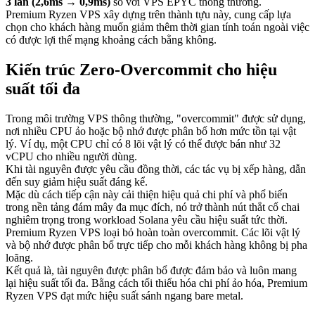
3 lần (2,6ms → 0,9ms)
so với VPS EPYC thông thường.
Premium Ryzen VPS xây dựng trên thành tựu này, cung cấp lựa
chọn cho khách hàng muốn giảm thêm thời gian tính toán ngoài việc
có được lợi thế mạng khoảng cách bằng không.
Kiến trúc Zero-Overcommit cho hiệu
suất tối đa
Trong môi trường VPS thông thường, "overcommit" được sử dụng,
nơi nhiều CPU ảo hoặc bộ nhớ được phân bổ hơn mức tồn tại vật
lý. Ví dụ, một CPU chỉ có 8 lõi vật lý có thể được bán như 32
vCPU cho nhiều người dùng.
Khi tài nguyên được yêu cầu đồng thời, các tác vụ bị xếp hàng, dẫn
đến suy giảm hiệu suất đáng kể.
Mặc dù cách tiếp cận này cải thiện hiệu quả chi phí và phổ biến
trong nền tảng đám mây đa mục đích, nó trở thành nút thắt cổ chai
nghiêm trọng trong workload Solana yêu cầu hiệu suất tức thời.
Premium Ryzen VPS loại bỏ hoàn toàn overcommit. Các lõi vật lý
và bộ nhớ được phân bổ trực tiếp cho mỗi khách hàng không bị pha
loãng.
Kết quả là, tài nguyên được phân bổ được đảm bảo và luôn mang
lại hiệu suất tối đa. Bằng cách tối thiểu hóa chi phí ảo hóa, Premium
Ryzen VPS đạt mức hiệu suất sánh ngang bare metal.