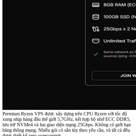
Premium Ryzen VPS được xây dựng trên CPU Ryzen với tốc độ
xung nhịp hàng đầu thế giới 5,7GHz, kết hợp bộ nhớ ECC DDR5,
lưu trữ NVMe4 và hai giao diện mạng 25Gbps. Không có giới hạn
băng thông mạng. Nhiều gói có sẵn tùy theo yêu cầu, và tất cả đều
được thiết kế zero overcommit.