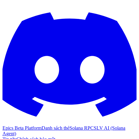
Epics Beta Platform
Danh sách thẻ
Solana RPC
SLV AI (Solana
Agent)