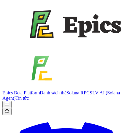
Epics Beta Platform
Danh sách thẻ
Solana RPC
SLV AI (Solana
Agent)
Tin tức