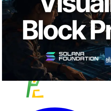
Analyzer — Trực quan hóa thời gian tạo
block và validator phụ trách theo từng
slot
Đọc bài viết này
Xem thêm