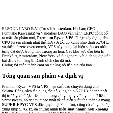
ELSOUL LABO B.V. (Trụ sở: Amsterdam, Hà Lan; CEO:
Fumitake Kawasaki) và Validators DAO vận hành ERPC công bố
ra mắt sản phẩm mới,
Premium Ryzen VPS
. Được xây dựng trên
CPU Ryzen nhanh nhất thế giới với tốc độ xung nhịp đỉnh 5,7GHz
và thiết kế zero overcommit, VPS này mang lại hiệu suất cao nhất
từng đạt được trong môi trường ảo hóa. Các khu vực đầu tiên là
Frankfurt, Amsterdam, New York và Singapore, với dịch vụ dự kiến
bắt đầu vào tháng 9. Danh sách chờ đã mở.
Chúng tôi chân thành cảm ơn sự ủng hộ liên tục của bạn.
Tổng quan sản phẩm và định vị
Premium Ryzen VPS là VPS hiệu suất cao chuyên dụng cho
Solana. Bằng cách tận dụng tốc độ xung nhịp 5,7GHz nhanh nhất
thị trường và được triển khai trong cùng mạng với nguồn dữ liệu
Shredstream, nó đạt mức cao nhất về cả hiệu suất tính toán và mạng.
SUPER EPYC VPS
độc quyền tại Frankfurt, cũng có cùng tốc độ
xung nhịp 5,7GHz, đã chứng minh
hiệu suất nhanh hơn khoảng