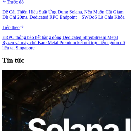
Trước đó
Để Cải Thiện Hiệu Suất Ứng Dụng Solana, Nếu Muốn Cắt Giảm
Dù Chỉ 20ms, Dedicated RPC Endpoint + SWQoS Là Chìa Khóa
Tiếp theo
ERPC thông báo hết hàng dòng Dedicated ShredStream Metal
Ryzen và máy chủ Bare Metal Premium kết nối trực tiếp nguồn dữ
liệu tại Singapore
Tin tức