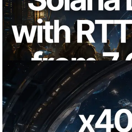
2026.08.05
ERPC mở rộng Solana Leader Slot API
với phép đo ping từ 7 khu vực toàn cầu —
Validators Information API cũng chính
thức ra mắt
Đọc bài viết này
2026.07.04