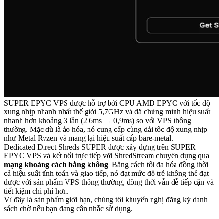
SUPER EPYC VPS được hỗ trợ bởi CPU AMD EPYC với tốc độ
xung nhịp nhanh nhất thế giới 5,7GHz và đã chứng minh hiệu suất
nhanh hơn khoảng 3 lần (2,6ms → 0,9ms) so với VPS thông
thường. Mặc dù là ảo hóa, nó cung cấp cùng dải tốc độ xung nhịp
như Metal Ryzen và mang lại hiệu suất cấp bare-metal.
Dedicated Direct Shreds SUPER được xây dựng trên SUPER
EPYC VPS và kết nối trực tiếp với ShredStream chuyên dụng qua
mạng khoảng cách bằng không
. Bằng cách tối đa hóa đồng thời
cả hiệu suất tính toán và giao tiếp, nó đạt mức độ trễ không thể đạt
được với sản phẩm VPS thông thường, đồng thời vẫn dễ tiếp cận và
tiết kiệm chi phí hơn.
Vì đây là sản phẩm giới hạn, chúng tôi khuyến nghị đăng ký danh
sách chờ nếu bạn đang cân nhắc sử dụng.