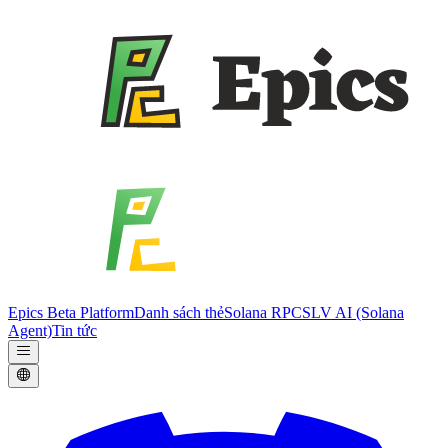
Epics Beta Platform
Danh sách thẻ
Solana RPC
SLV AI (Solana
Agent)
Tin tức