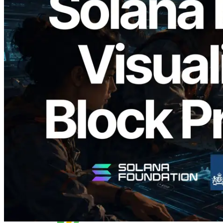
2026.05.24
Validators Solutions ra mắt Solana Block
Analyzer — Trực quan hóa thời gian tạo
block và validator phụ trách theo từng
slot
Đọc bài viết này
Xem thêm