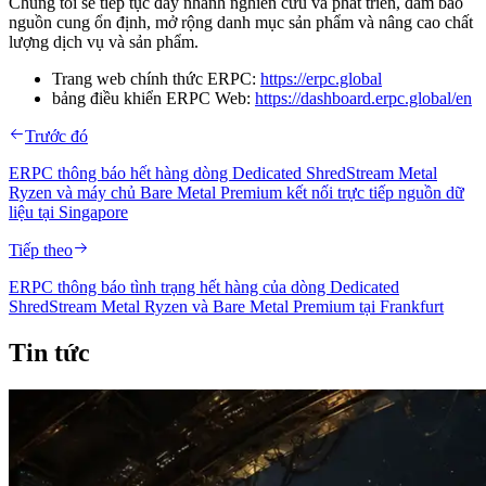
Chúng tôi sẽ tiếp tục đẩy nhanh nghiên cứu và phát triển, đảm bảo
nguồn cung ổn định, mở rộng danh mục sản phẩm và nâng cao chất
lượng dịch vụ và sản phẩm.
Trang web chính thức ERPC:
https://erpc.global
bảng điều khiển ERPC Web:
https://dashboard.erpc.global/en
Trước đó
ERPC thông báo hết hàng dòng Dedicated ShredStream Metal
Ryzen và máy chủ Bare Metal Premium kết nối trực tiếp nguồn dữ
liệu tại Singapore
Tiếp theo
ERPC thông báo tình trạng hết hàng của dòng Dedicated
ShredStream Metal Ryzen và Bare Metal Premium tại Frankfurt
Tin tức