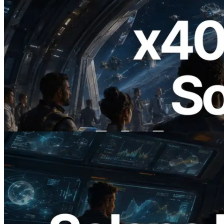
2026.07.04
ERPC ra mắt Solana RPC hỗ trợ x402 —
Mở ra thời đại AI Agent trả tiền theo nhu
cầu cho API cần dùng
Đọc bài viết này