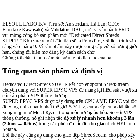
ELSOUL LABO B.V. (Trụ sở: Amsterdam, Hà Lan; CEO:
Fumitake Kawasaki) và Validators DAO, đơn vị vận hành ERPC,
vui mừng công bố sản phẩm mới "Dedicated Direct Shreds
SUPER." Khu vực ra mắt đầu tiên sẽ là Frankfurt, với lịch trình sẵn
sàng vào tháng 9. Vì sản phẩm này được cung cấp với số lượng giới
hạn, chúng tôi hiện mở đăng ký danh sách chờ.
Chúng tôi chân thành cảm ơn sự ủng hộ liên tục của bạn.
Tổng quan sản phẩm và định vị
Dedicated Direct Shreds SUPER kết hợp endpoint ShredStream
chuyên dụng với SUPER EPYC VPS để mang lại hiệu suất vượt xa
các sản phẩm VPS thông thường.
SUPER EPYC VPS được xây dựng trên CPU AMD EPYC với tốc
độ xung nhịp nhanh nhất thế giới 5,7GHz, cung cấp cùng dải tần số
xung nhịp như Metal Ryzen trong môi trường ảo hóa. So với VPS
thông thường, nó ghi nhận
tốc độ xử lý nhanh hơn khoảng 3 lần
(2,6ms → 0,9ms)
trong các phép đo tốc độ cho giao dịch HFT trên
Solana.
Lợi thế này cũng áp dụng cho giao tiếp ShredStream, cho phép xây