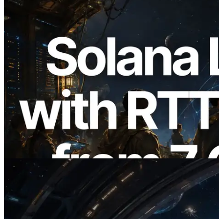
2026.08.05
ERPC mở rộng Solana Leader Slot API
với phép đo ping từ 7 khu vực toàn cầu —
Validators Information API cũng chính
thức ra mắt
Đọc bài viết này