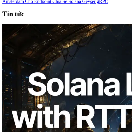
Amsterdam Cho Endpoint Chia Sẻ Solana Geyser gRPC
Tin tức
2026.08.05
ERPC mở rộng Solana Leader Slot API
với phép đo ping từ 7 khu vực toàn cầu —
Validators Information API cũng chính
thức ra mắt