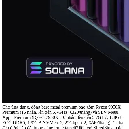
Cho ứng dụng, dòng bare metal premium bao gồm Ryzen 9950X
Premium (16 nhân, lên đến 5.7GHz, €320/tháng) và SLV Metal
App+ Premium (Ryzen 7950X, 16 nhân, lên đến 5.7GHz, 128GB
ECC DDR5, 1.92TB NVMe x 2, 25Gbps x 2, €240/tháng). Cả hai
đều được lắp đặt trong cùng trung tâm dữ liệu với ShredStream để