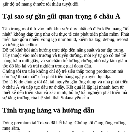
giữ độ trễ mạng ở mức tối thiểu tuyệt đối.
Tại sao sự gần gũi quan trọng ở châu Á
Tập trung mọi thứ vào một khu vực duy nhất có điều kiện mạng "tốt
nhất" không đáp ứng nhu cầu thực tế của phát triển phần mềm. Phát
triển bao gồm nhiều vòng lặp như build, kiểm tra log, debug, reload
và tương tác editor.
Độ trễ khứ hồi ảnh hưởng trực tiếp đến năng suất và sự tập trung.
Tùy thuộc vào môi trường và tuyến đường, mỗi ký tự gõ có thể trễ
hàng trăm mili giây, và sự chậm trễ tưởng chừng nhỏ này làm giảm
tốc độ lặp lại và trải nghiệm trong giai đoạn đầu.
Chúng tôi ưu tiên không chỉ độ trễ siêu thấp trong production mà
còn "sự thoải mái" của phát triển hàng ngày xuyên lục địa.
Đó là lý do chúng tôi đặt tài nguyên gần ứng dụng và nhà phát triển
ở châu Á và tiếp tục đầu tư ở đây. Kết quả là lặp lại nhanh hơn từ
thiết kế đến triển khai và xác minh, hỗ trợ trải nghiệm phát triển mà
sự tăng trưởng của hệ sinh thái Solana yêu cầu.
Tình trạng hàng và hướng dẫn
Dòng premium tại Tokyo đã hết hàng. Chúng tôi đang tăng cường
mua sắm.