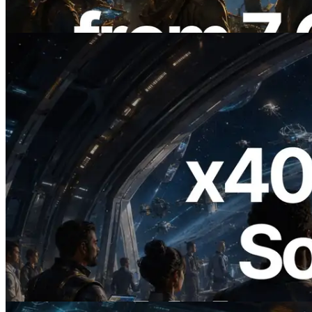
Đọc bài viết này
2026.07.04
ERPC ra mắt Solana RPC hỗ trợ x402 —
Mở ra thời đại AI Agent trả tiền theo nhu
cầu cho API cần dùng
Đọc bài viết này