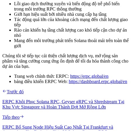
Lỗi giao dịch thường xuyên và biến động độ trễ phổ biến
trong môi trường RPC thông thường
Giới hạn hiệu suất bởi nhiều nhà cung cấp hạ tầng
Tác động quá lớn của khoảng cách mạng đến chất lượng giao
tiếp
Rào cản khiến hạ tầng chất lượng cao khó tiếp cận cho dự án
nhỏ
Mang đến môi trường phát triển Solana thoải mái trên toàn thế
giới
Chúng tôi sẽ tiếp tục cải thiện chất lượng dịch vụ, mở rộng sản
phẩm và tăng cường cung ứng ổn định để tối đa hóa thành công cho
dự án của bạn.
Trang web chính thức ERPC:
https://erpc.global/en
bảng điều khiển ERPC Web:
https://dashboard.erpc.global/en
Trước đó
ERPC Khôi Phục Solana RPC, Geyser gRPC và Shredstream Tại
Khu Vực Singapore và Hoàn Thành Đợt Mở Rộng Lớn
Tiếp theo
ERPC Bổ Sung Node Hiệu Suất Cao Nhất Tại Frankfurt và