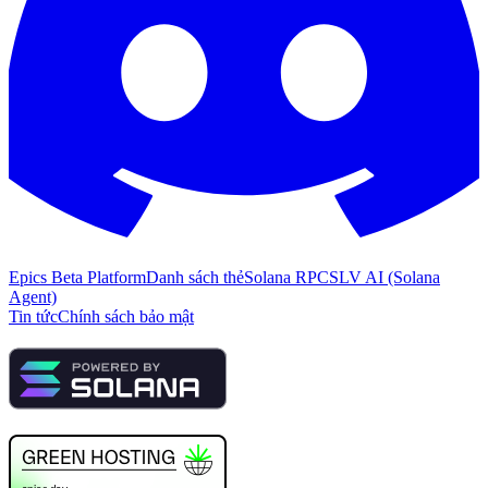
Epics Beta Platform
Danh sách thẻ
Solana RPC
SLV AI (Solana
Agent)
Tin tức
Chính sách bảo mật