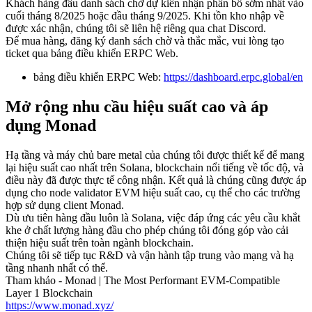
Khách hàng đầu danh sách chờ dự kiến nhận phân bổ sớm nhất vào
cuối tháng 8/2025 hoặc đầu tháng 9/2025. Khi tồn kho nhập về
được xác nhận, chúng tôi sẽ liên hệ riêng qua chat Discord.
Để mua hàng, đăng ký danh sách chờ và thắc mắc, vui lòng tạo
ticket qua bảng điều khiển ERPC Web.
bảng điều khiển ERPC Web:
https://dashboard.erpc.global/en
Mở rộng nhu cầu hiệu suất cao và áp
dụng Monad
Hạ tầng và máy chủ bare metal của chúng tôi được thiết kế để mang
lại hiệu suất cao nhất trên Solana, blockchain nổi tiếng về tốc độ, và
điều này đã được thực tế công nhận. Kết quả là chúng cũng được áp
dụng cho node validator EVM hiệu suất cao, cụ thể cho các trường
hợp sử dụng client Monad.
Dù ưu tiên hàng đầu luôn là Solana, việc đáp ứng các yêu cầu khắt
khe ở chất lượng hàng đầu cho phép chúng tôi đóng góp vào cải
thiện hiệu suất trên toàn ngành blockchain.
Chúng tôi sẽ tiếp tục R&D và vận hành tập trung vào mạng và hạ
tầng nhanh nhất có thể.
Tham khảo - Monad | The Most Performant EVM-Compatible
Layer 1 Blockchain
https://www.monad.xyz/