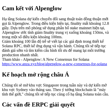
Cam kết với Alpenglow
Hạ tầng Solana dự kiến chuyển đổi sang thuật toán đồng thuận mới
gọi là Alpenglow. Trong điều kiện hiện tại, finality mất khoảng 12.8
giây. Dựa trên mô phỏng sử dụng phân bổ stake mainnet hiện tại,
Alpenglow ước tính giảm finality trung vị xuống khoảng 150ms, và
trong một số điều kiện khoảng 100ms.
Giảm khoảng 100 lần độ trễ sẽ viết lại các giả định trong thiết kế
Solana RPC, thiết kế ứng dụng và vận hành. Chúng tôi sẽ tiếp tục
đánh giá sớm và tìm kiếm cấu hình tối ưu để mang lại môi trường
production nhanh nhất.
Tham khảo - Alpenglow: A New Consensus for Solana
https://www.anza.xyz/blog/alpenglow-a-new-consensus-for-solana
Kế hoạch mở rộng châu Á
Chúng tôi sẽ mở khu vực Singapore trong tuần này và dự kiến mở
khu vực Sydney vào tháng sau. Theo ý tưởng blockchain là "máy
tính thế giới," chúng tôi sẽ tiếp tục củng cố hạ tầng Solana toàn cầu.
Các vấn đề ERPC giải quyết