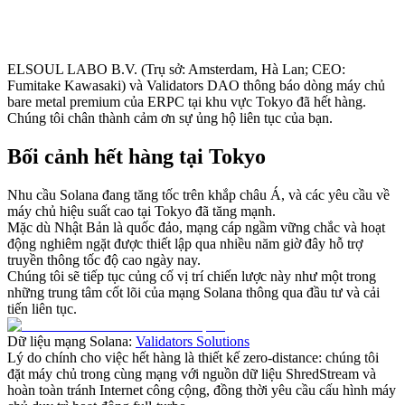
ELSOUL LABO B.V. (Trụ sở: Amsterdam, Hà Lan; CEO:
Fumitake Kawasaki) và Validators DAO thông báo dòng máy chủ
bare metal premium của ERPC tại khu vực Tokyo đã hết hàng.
Chúng tôi chân thành cảm ơn sự ủng hộ liên tục của bạn.
Bối cảnh hết hàng tại Tokyo
Nhu cầu Solana đang tăng tốc trên khắp châu Á, và các yêu cầu về
máy chủ hiệu suất cao tại Tokyo đã tăng mạnh.
Mặc dù Nhật Bản là quốc đảo, mạng cáp ngầm vững chắc và hoạt
động nghiêm ngặt được thiết lập qua nhiều năm giờ đây hỗ trợ
truyền thông tốc độ cao ngày nay.
Chúng tôi sẽ tiếp tục củng cố vị trí chiến lược này như một trong
những trung tâm cốt lõi của mạng Solana thông qua đầu tư và cải
tiến liên tục.
Dữ liệu mạng Solana:
Validators Solutions
Lý do chính cho việc hết hàng là thiết kế zero-distance: chúng tôi
đặt máy chủ trong cùng mạng với nguồn dữ liệu ShredStream và
hoàn toàn tránh Internet công cộng, đồng thời yêu cầu cấu hình máy