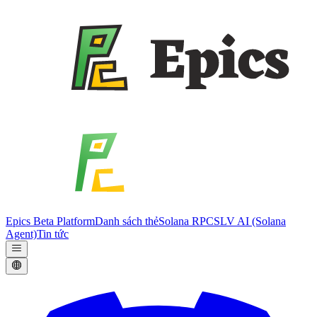
Epics Beta Platform
Danh sách thẻ
Solana RPC
SLV AI (Solana
Agent)
Tin tức