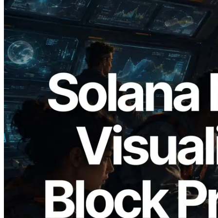
2026.05.24
Validators Solutions ra mắt Solana Block
Analyzer — Trực quan hóa thời gian tạo
block và validator phụ trách theo từng
slot
Đọc bài viết này
Xem thêm