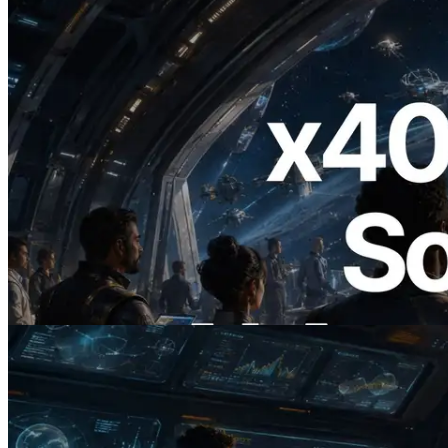
2026.07.04
ERPC ra mắt Solana RPC hỗ trợ x402 —
Mở ra thời đại AI Agent trả tiền theo nhu
cầu cho API cần dùng
Đọc bài viết này