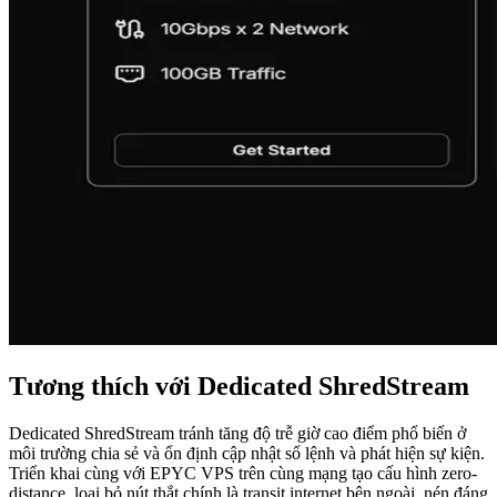
Tương thích với Dedicated ShredStream
Dedicated ShredStream tránh tăng độ trễ giờ cao điểm phổ biến ở
môi trường chia sẻ và ổn định cập nhật sổ lệnh và phát hiện sự kiện.
Triển khai cùng với EPYC VPS trên cùng mạng tạo cấu hình zero-
distance, loại bỏ nút thắt chính là transit internet bên ngoài, nén đáng