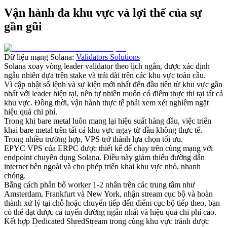
Vận hành đa khu vực và lợi thế của sự
gần gũi
Dữ liệu mạng Solana:
Validators Solutions
Solana xoay vòng leader validator theo lịch ngắn, được xác định
ngẫu nhiên dựa trên stake và trải dài trên các khu vực toàn cầu.
Vì cập nhật sổ lệnh và sự kiện mới nhất đến đầu tiên từ khu vực gần
nhất với leader hiện tại, nên tự nhiên muốn có điểm thực thi tại tất cả
khu vực. Đồng thời, vận hành thực tế phải xem xét nghiêm ngặt
hiệu quả chi phí.
Trong khi bare metal luôn mang lại hiệu suất hàng đầu, việc triển
khai bare metal trên tất cả khu vực ngay từ đầu không thực tế.
Trong nhiều trường hợp, VPS trở thành lựa chọn tối ưu.
EPYC VPS của ERPC được thiết kế để chạy trên cùng mạng với
endpoint chuyên dụng Solana. Điều này giảm thiểu đường dẫn
internet bên ngoài và cho phép triển khai khu vực nhỏ, nhanh
chóng.
Bằng cách phân bố worker 1-2 nhân trên các trung tâm như
Amsterdam, Frankfurt và New York, nhận stream cục bộ và hoàn
thành xử lý tại chỗ hoặc chuyển tiếp đến điểm cục bộ tiếp theo, bạn
có thể đạt được cả tuyến đường ngắn nhất và hiệu quả chi phí cao.
Kết hợp Dedicated ShredStream trong cùng khu vực tránh được