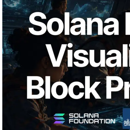
2026.05.24
Validators Solutions ra mắt Solana Block
Analyzer — Trực quan hóa thời gian tạo
block và validator phụ trách theo từng
slot
Đọc bài viết này
Xem thêm