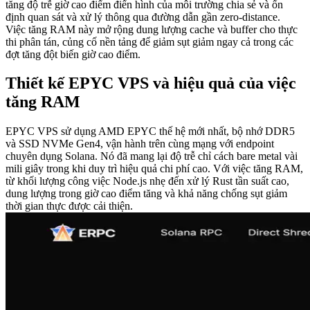
tăng độ trễ giờ cao điểm điển hình của môi trường chia sẻ và ổn
định quan sát và xử lý thông qua đường dẫn gần zero-distance.
Việc tăng RAM này mở rộng dung lượng cache và buffer cho thực
thi phân tán, củng cố nền tảng để giảm sụt giảm ngay cả trong các
đợt tăng đột biến giờ cao điểm.
Thiết kế EPYC VPS và hiệu quả của việc
tăng RAM
EPYC VPS sử dụng AMD EPYC thế hệ mới nhất, bộ nhớ DDR5
và SSD NVMe Gen4, vận hành trên cùng mạng với endpoint
chuyên dụng Solana. Nó đã mang lại độ trễ chỉ cách bare metal vài
mili giây trong khi duy trì hiệu quả chi phí cao. Với việc tăng RAM,
từ khối lượng công việc Node.js nhẹ đến xử lý Rust tần suất cao,
dung lượng trong giờ cao điểm tăng và khả năng chống sụt giảm
thời gian thực được cải thiện.