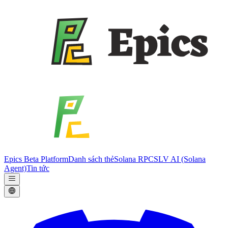
Epics Beta Platform
Danh sách thẻ
Solana RPC
SLV AI (Solana
Agent)
Tin tức