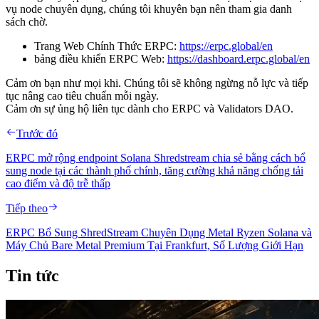
vụ node chuyên dụng, chúng tôi khuyên bạn nên tham gia danh
sách chờ.
Trang Web Chính Thức ERPC:
https://erpc.global/en
bảng điều khiển ERPC Web:
https://dashboard.erpc.global/en
Cảm ơn bạn như mọi khi. Chúng tôi sẽ không ngừng nỗ lực và tiếp
tục nâng cao tiêu chuẩn mỗi ngày.
Cảm ơn sự ủng hộ liên tục dành cho ERPC và Validators DAO.
Trước đó
ERPC mở rộng endpoint Solana Shredstream chia sẻ bằng cách bổ
sung node tại các thành phố chính, tăng cường khả năng chống tải
cao điểm và độ trễ thấp
Tiếp theo
ERPC Bổ Sung ShredStream Chuyên Dụng Metal Ryzen Solana và
Máy Chủ Bare Metal Premium Tại Frankfurt, Số Lượng Giới Hạn
Tin tức