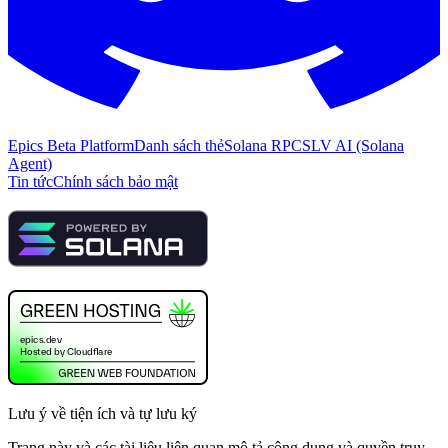
Epics Beta Platform
Danh sách thẻ
Solana RPC
SLV AI (Solana
Agent)
Tin tức
Chính sách bảo mật
Lưu ý về tiện ích và tự lưu ký
Trang này và các tài liệu liên quan mô tả công dụng và quyền truy