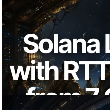
2026.08.05
ERPC mở rộng Solana Leader Slot API
với phép đo ping từ 7 khu vực toàn cầu —
Validators Information API cũng chính
thức ra mắt
Đọc bài viết này