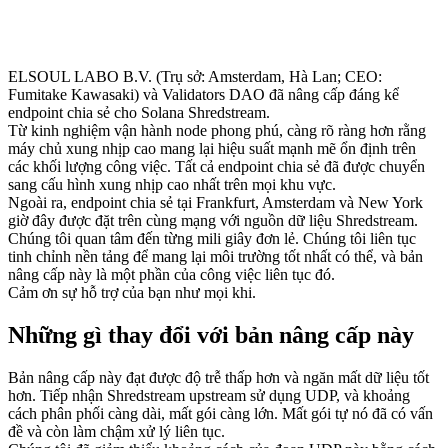
ELSOUL LABO B.V. (Trụ sở: Amsterdam, Hà Lan; CEO:
Fumitake Kawasaki) và Validators DAO đã nâng cấp đáng kể
endpoint chia sẻ cho Solana Shredstream.
Từ kinh nghiệm vận hành node phong phú, càng rõ ràng hơn rằng
máy chủ xung nhịp cao mang lại hiệu suất mạnh mẽ ổn định trên
các khối lượng công việc. Tất cả endpoint chia sẻ đã được chuyển
sang cấu hình xung nhịp cao nhất trên mọi khu vực.
Ngoài ra, endpoint chia sẻ tại Frankfurt, Amsterdam và New York
giờ đây được đặt trên cùng mạng với nguồn dữ liệu Shredstream.
Chúng tôi quan tâm đến từng mili giây đơn lẻ. Chúng tôi liên tục
tinh chỉnh nền tảng để mang lại môi trường tốt nhất có thể, và bản
nâng cấp này là một phần của công việc liên tục đó.
Cảm ơn sự hỗ trợ của bạn như mọi khi.
Những gì thay đổi với bản nâng cấp này
Bản nâng cấp này đạt được độ trễ thấp hơn và ngăn mất dữ liệu tốt
hơn. Tiếp nhận Shredstream upstream sử dụng UDP, và khoảng
cách phân phối càng dài, mất gói càng lớn. Mất gói tự nó đã có vấn
đề và còn làm chậm xử lý liên tục.