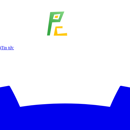
)
Tin tức