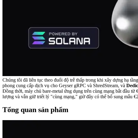
Chúng tôi đã liên tục theo đuổi độ trễ thấp trong khi xây dựng hạ t
phong cung cấp dịch vụ cho Geyser gRPC và ShredStream, và
Dedi
Đồng thời, máy chủ bare-metal ứng dụng trên cùng mạng bắt đầu từ €3
lượng và vẫn giữ triết lý "cùng mạng," giờ đây có thể bổ sung mẫu €
Tổng quan sản phẩm