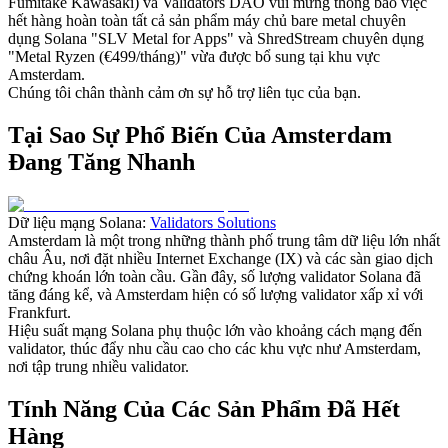
Fumitake Kawasaki) và Validators DAO vui mừng thông báo việc
hết hàng hoàn toàn tất cả sản phẩm máy chủ bare metal chuyên
dụng Solana "SLV Metal for Apps" và ShredStream chuyên dụng
"Metal Ryzen (€499/tháng)" vừa được bổ sung tại khu vực
Amsterdam.
Chúng tôi chân thành cảm ơn sự hỗ trợ liên tục của bạn.
Tại Sao Sự Phổ Biến Của Amsterdam
Đang Tăng Nhanh
Dữ liệu mạng Solana:
Validators Solutions
Amsterdam là một trong những thành phố trung tâm dữ liệu lớn nhất
châu Âu, nơi đặt nhiều Internet Exchange (IX) và các sàn giao dịch
chứng khoán lớn toàn cầu. Gần đây, số lượng validator Solana đã
tăng đáng kể, và Amsterdam hiện có số lượng validator xấp xỉ với
Frankfurt.
Hiệu suất mạng Solana phụ thuộc lớn vào khoảng cách mạng đến
validator, thúc đẩy nhu cầu cao cho các khu vực như Amsterdam,
nơi tập trung nhiều validator.
Tính Năng Của Các Sản Phẩm Đã Hết
Hàng