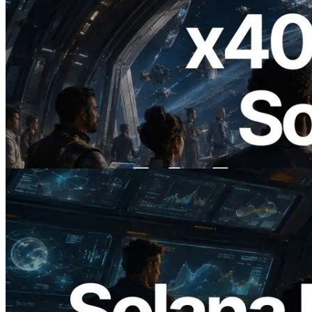
2026.07.04
ERPC ra mắt Solana RPC hỗ trợ x402 —
Mở ra thời đại AI Agent trả tiền theo nhu
cầu cho API cần dùng
Đọc bài viết này