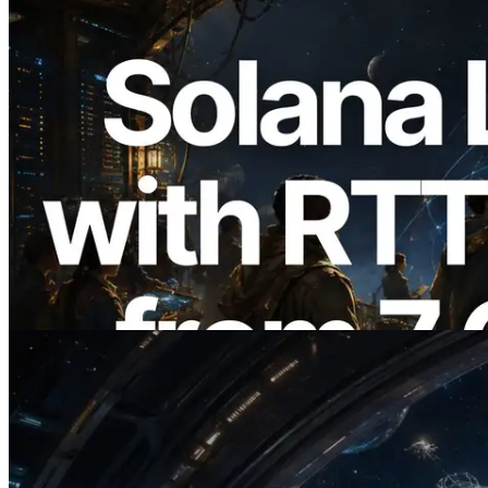
2026.08.05
ERPC mở rộng Solana Leader Slot API
với phép đo ping từ 7 khu vực toàn cầu —
Validators Information API cũng chính
thức ra mắt
Đọc bài viết này