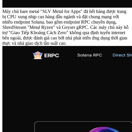
Máy chủ bare metal "SLV Metal for Apps" đã hết hàng được trang
bị CPU xung nhịp cao hàng đầu ngành và đặt chung mạng với
nhiều endpoint Solana, bao gồm endpoint RPC chuyên dụng,
ShredStream "Metal Ryzen" và Geyser gRPC. Các máy chủ này hỗ
trợ "Giao Tiếp Khoảng Cách Zero" không qua định tuyến internet
bên ngoài, được đánh giá cao bởi nhà phát triển ứng dụng thời gian
thực và nhà giao dịch tần suất cao.