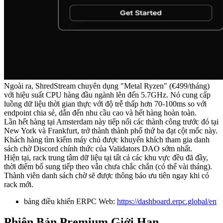
Ngoài ra, ShredStream chuyên dụng "Metal Ryzen" (€499/tháng)
với hiệu suất CPU hàng đầu ngành lên đến 5.7GHz. Nó cung cấp
luồng dữ liệu thời gian thực với độ trễ thấp hơn 70-100ms so với
endpoint chia sẻ, dẫn đến nhu cầu cao và hết hàng hoàn toàn.
Lần hết hàng tại Amsterdam này tiếp nối các thành công trước đó tại
New York và Frankfurt, trở thành thành phố thứ ba đạt cột mốc này.
Khách hàng tìm kiếm máy chủ được khuyến khích tham gia danh
sách chờ Discord chính thức của Validators DAO sớm nhất.
Hiện tại, rack trung tâm dữ liệu tại tất cả các khu vực đều đã đầy,
thời điểm bổ sung tiếp theo vẫn chưa chắc chắn (có thể vài tháng).
Thành viên danh sách chờ sẽ được thông báo ưu tiên ngay khi có
rack mới.
bảng điều khiển ERPC Web:
https://dashboard.erpc.global/en
Phiên Bản Premium Giới Hạn