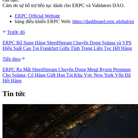
Cảm ơn sự hỗ trợ liên tục dành cho ERPC và Validators DAO.
ERPC Official Website
bảng điều khiển ERPC Web:
https://dashboard.erpc.global/en
Trước đó
ERPC Bổ Sung Hàng ShredStream Chuyên Dụng Solana và VPS
Hiệu Suất Cao Tại Frankfurt Giữa Tình Trạng Liên Tục Hết Hàng
Tiếp theo
ERPC Ra Mắt ShredStream Chuyên Dụng Metal Ryzen Premium
Cho Solana; Có Hàng Giới Hạn Tại Khu Vực New York Vốn Đã
Hết Hàng
Tin tức