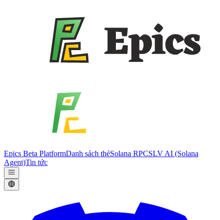
Epics Beta Platform
Danh sách thẻ
Solana RPC
SLV AI (Solana
Agent)
Tin tức