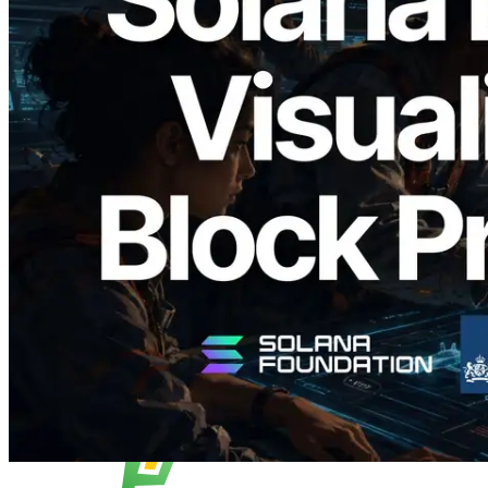
2026.05.24
Validators Solutions ra mắt Solana Block
Analyzer — Trực quan hóa thời gian tạo
block và validator phụ trách theo từng
slot
Đọc bài viết này
Xem thêm