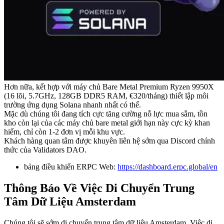
Hơn nữa, kết hợp với máy chủ Bare Metal Premium Ryzen 9950X
(16 lõi, 5.7GHz, 128GB DDR5 RAM, €320/tháng) thiết lập môi
trường ứng dụng Solana nhanh nhất có thể.
Mặc dù chúng tôi đang tích cực tăng cường nỗ lực mua sắm, tồn
kho còn lại của các máy chủ bare metal giới hạn này cực kỳ khan
hiếm, chỉ còn 1-2 đơn vị mỗi khu vực.
Khách hàng quan tâm được khuyên liên hệ sớm qua Discord chính
thức của Validators DAO.
bảng điều khiển ERPC Web:
https://dashboard.erpc.global/en
Thông Báo Về Việc Di Chuyển Trung
Tâm Dữ Liệu Amsterdam
Chúng tôi sẽ sớm di chuyển trung tâm dữ liệu Amsterdam. Việc di