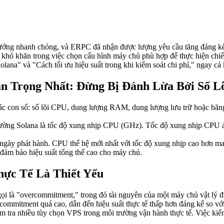
rưởng nhanh chóng, và ERPC đã nhận được lượng yêu cầu tăng đáng kể.
p khó khăn trong việc chọn cấu hình máy chủ phù hợp để thực hiện chi
lana" và "Cách tối ưu hiệu suất trong khi kiểm soát chi phí," ngay c
n Trọng Nhất: Đừng Bị Đánh Lừa Bởi Số 
 các con số: số lõi CPU, dung lượng RAM, dung lượng lưu trữ hoặc bă
trường Solana là tốc độ xung nhịp CPU (GHz). Tốc độ xung nhịp CPU ả
ngày phát hành. CPU thế hệ mới nhất với tốc độ xung nhịp cao hơn man
đảm bảo hiệu suất tổng thể cao cho máy chủ.
ực Tế Là Thiết Yếu
là "overcommitment," trong đó tài nguyên của một máy chủ vật lý đượ
rcommitment quá cao, dẫn đến hiệu suất thực tế thấp hơn đáng kể so vớ
m tra nhiều tùy chọn VPS trong môi trường vận hành thực tế. Việc kiểm