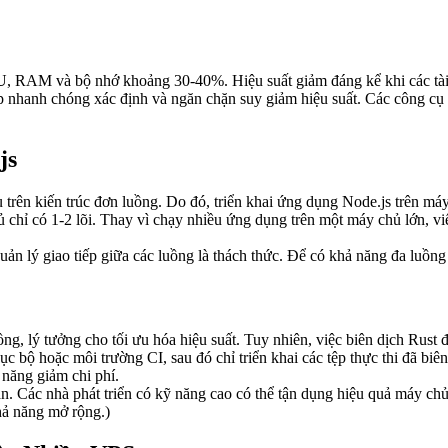
CPU, RAM và bộ nhớ khoảng 30-40%. Hiệu suất giảm đáng kể khi các tài
nhanh chóng xác định và ngăn chặn suy giảm hiệu suất. Các công cụ nà
js
trên kiến trúc đơn luồng. Do đó, triển khai ứng dụng Node.js trên máy 
chỉ có 1-2 lõi. Thay vì chạy nhiều ứng dụng trên một máy chủ lớn, vi
 quản lý giao tiếp giữa các luồng là thách thức. Để có khả năng đa luồ
ồng, lý tưởng cho tối ưu hóa hiệu suất. Tuy nhiên, việc biên dịch Rust 
c bộ hoặc môi trường CI, sau đó chỉ triển khai các tệp thực thi đã biê
 năng giảm chi phí.
. Các nhà phát triển có kỹ năng cao có thể tận dụng hiệu quả máy chủ 
khả năng mở rộng.)