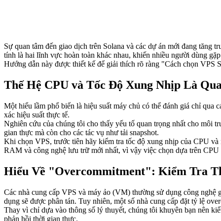
Sự quan tâm đến giao dịch trên Solana và các dự án mới đang tăng t
tính là hai lĩnh vực hoàn toàn khác nhau, khiến nhiều người dùng gặ
Hướng dẫn này được thiết kế để giải thích rõ ràng "Cách chọn VPS So
Thế Hệ CPU và Tốc Độ Xung Nhịp Là Qua
Một hiểu lầm phổ biến là hiệu suất máy chủ có thể đánh giá chỉ qua
xác hiệu suất thực tế.
Nghiên cứu của chúng tôi cho thấy yếu tố quan trọng nhất cho môi 
gian thực mà còn cho các tác vụ như tải snapshot.
Khi chọn VPS, trước tiên hãy kiểm tra tốc độ xung nhịp của CPU và 
RAM và công nghệ lưu trữ mới nhất, vì vậy việc chọn dựa trên CPU 
Hiểu Về "Overcommitment": Kiểm Tra Th
Các nhà cung cấp VPS và máy ảo (VM) thường sử dụng công nghệ gọi 
dụng sẽ được phân tán. Tuy nhiên, một số nhà cung cấp đặt tỷ lệ ove
Thay vì chỉ dựa vào thông số lý thuyết, chúng tôi khuyên bạn nên kiể
phản hồi thời gian thực.