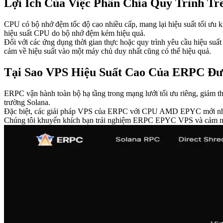
Lợi Ích Của Việc Phân Chia Quy Trình Tr
CPU có bộ nhớ đệm tốc độ cao nhiều cấp, mang lại hiệu suất tối ưu k
hiệu suất CPU do bộ nhớ đệm kém hiệu quả.
Đối với các ứng dụng thời gian thực hoặc quy trình yêu cầu hiệu suất
cảm về hiệu suất vào một máy chủ duy nhất cũng có thể hiệu quả.
Tại Sao VPS Hiệu Suất Cao Của ERPC Đư
ERPC vận hành toàn bộ hạ tầng trong mạng lưới tối ưu riêng, giảm t
trường Solana.
Đặc biệt, các giải pháp VPS của ERPC với CPU AMD EPYC mới nhất cu
Chúng tôi khuyến khích bạn trải nghiệm ERPC EPYC VPS và cảm nhận