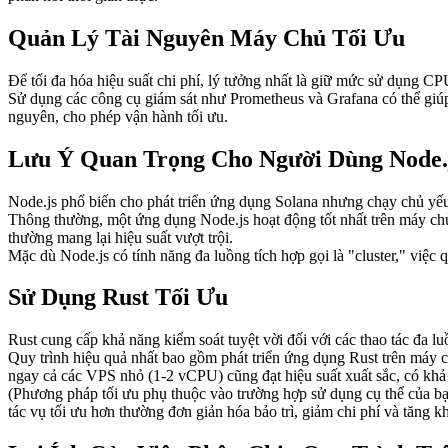
Quản Lý Tài Nguyên Máy Chủ Tối Ưu
Để tối đa hóa hiệu suất chi phí, lý tưởng nhất là giữ mức sử dụng 
Sử dụng các công cụ giám sát như Prometheus và Grafana có thể giúp 
nguyên, cho phép vận hành tối ưu.
Lưu Ý Quan Trọng Cho Người Dùng Node.
Node.js phổ biến cho phát triển ứng dụng Solana nhưng chạy chủ yếu 
Thông thường, một ứng dụng Node.js hoạt động tốt nhất trên máy chủ 
thường mang lại hiệu suất vượt trội.
Mặc dù Node.js có tính năng đa luồng tích hợp gọi là "cluster," việc
Sử Dụng Rust Tối Ưu
Rust cung cấp khả năng kiểm soát tuyệt vời đối với các thao tác đa lu
Quy trình hiệu quả nhất bao gồm phát triển ứng dụng Rust trên máy cụ
ngay cả các VPS nhỏ (1-2 vCPU) cũng đạt hiệu suất xuất sắc, có khả
(Phương pháp tối ưu phụ thuộc vào trường hợp sử dụng cụ thể của bạn
tác vụ tối ưu hơn thường đơn giản hóa bảo trì, giảm chi phí và tăng 