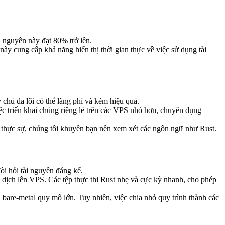
 nguyên này đạt 80% trở lên.
y cung cấp khả năng hiển thị thời gian thực về việc sử dụng tài
chủ đa lõi có thể lãng phí và kém hiệu quả.
ệc triển khai chúng riêng lẻ trên các VPS nhỏ hơn, chuyên dụng
ng thực sự, chúng tôi khuyên bạn nên xem xét các ngôn ngữ như Rust.
đòi hỏi tài nguyên đáng kể.
n dịch lên VPS. Các tệp thực thi Rust nhẹ và cực kỳ nhanh, cho phép
bare-metal quy mô lớn. Tuy nhiên, việc chia nhỏ quy trình thành các