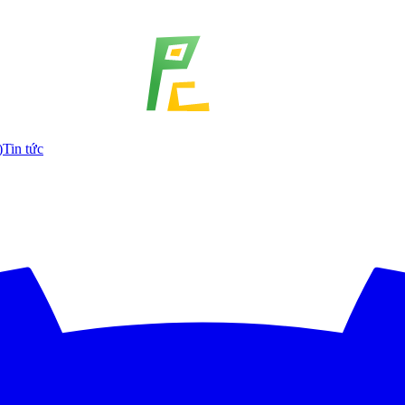
)
Tin tức