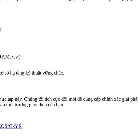
:
RAM, v.v.)
 cơ sở hạ tầng kỹ thuật vững chắc.
ức tạp này. Chúng tôi tích cực đổi mới để cung cấp chính xác giải phá
cao môi trường giao dịch của bạn.
C7ZQSrCkYR