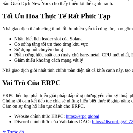
Sàn Giao Dịch New York cho thấy thiếu lợi thế cạnh tranh.
Tối Ưu Hóa Thực Tế Rất Phức Tạp
Nhà giao dịch thành công tỉ mỉ tối ưu nhiều yếu tố cùng lúc, bao gồm
Nhận biết lịch leader slot của Solana
Cơ sở hạ tầng tối ưu theo từng khu vực
Sử dụng nút chuyên dụng
Phần cứng hiệu suất cao (máy chủ bare-metal, CPU mới nhất, 
Giảm thiểu khoảng cách mạng vật lý
Nhà giao dịch giỏi nhất tinh chỉnh toàn diện tất cả khía cạnh này, tạo
Vai Trò Của ERPC
ERPC liên tục phát triển giải pháp đáp ứng những yêu cầu kỹ thuật ph
Chúng tôi cam kết tiếp tục chia sẻ những hiểu biết thực tế giúp nâng 
Cảm ơn sự ủng hộ liên tục dành cho ERPC.
Website chính thức ERPC:
https://erpc.global
Discord chính thức của Validators DAO:
https://discord.gg/
Trước đó