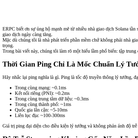
ERPC biết ơn sự ủng hộ mạnh mẽ từ nhiều nhà giao dịch Solana tần su
giao dịch ngày càng tăng.
Mặc dù chúng tôi là nhà phát triển phần mềm chứ không phải nhà giao
trọng.
Trong bài viết này, chúng tôi làm rõ một hiểu lầm phổ biến: tập trung
Thời Gian Ping Chỉ Là Mốc Chuẩn Lý Tư
Hãy nhắc lại ping nghĩa là gì. Ping là tốc độ truyền thông lý tưởng, 
Trong cùng mạng: ~0.1ms
Kết nối riêng (PNI): ~0.2ms
Trong cùng trung tâm dữ liệu: ~0.3ms
Trong cùng thành phố: ~1ms
Quốc gia lân cận: ~5-10ms
Liên lục địa: ~100-300ms
Giá trị ping đại diện cho điều kiện lý tưởng và không phản ánh độ t