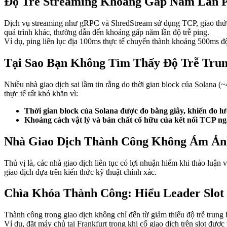
Độ Trễ Streaming Khoảng Gấp Năm Lần 
Dịch vụ streaming như gRPC và ShredStream sử dụng TCP, giao thức vốn
quá trình khác, thường dẫn đến khoảng gấp năm lần độ trễ ping.
Ví dụ, ping liên lục địa 100ms thực tế chuyển thành khoảng 500ms độ 
Tại Sao Bạn Không Tìm Thấy Độ Trễ Tru
Nhiều nhà giao dịch sai lầm tin rằng do thời gian block của Solana 
thực tế rất khó khăn vì:
Thời gian block của Solana được đo bằng giây, khiến đo lư
Khoảng cách vật lý và bản chất cố hữu của kết nối TCP ngă
Nhà Giao Dịch Thành Công Không Ám Ảnh
Thú vị là, các nhà giao dịch liên tục có lợi nhuận hiếm khi thảo luận
giao dịch dựa trên kiến thức kỹ thuật chính xác.
Chìa Khóa Thành Công: Hiểu Leader Slot 
Thành công trong giao dịch không chỉ đến từ giảm thiểu độ trễ trung bì
Ví dụ, đặt máy chủ tại Frankfurt trong khi cố giao dịch trên slot đượ