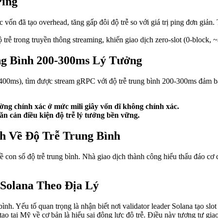
Ping
 đã tạo overhead, tăng gấp đôi độ trễ so với giá trị ping đơn giản. T
trễ trong truyền thông streaming, khiến giao dịch zero-slot (0-block, 
ng Bình 200-300ms Lý Tưởng
(~400ms), tìm được stream gRPC với độ trễ trung bình 200-300ms đảm b
ờng chính xác ở mức mili giây vốn dĩ không chính xác.
n cản điều kiện độ trễ lý tưởng bền vững.
 Về Độ Trễ Trung Bình
 về con số độ trễ trung bình. Nhà giao dịch thành công hiểu thấu đáo c
Solana Theo Địa Lý
nh. Yếu tố quan trọng là nhận biết nơi validator leader Solana tạo slot 
c tạo tại Mỹ về cơ bản là hiểu sai động lực độ trễ. Điều này tương tự g