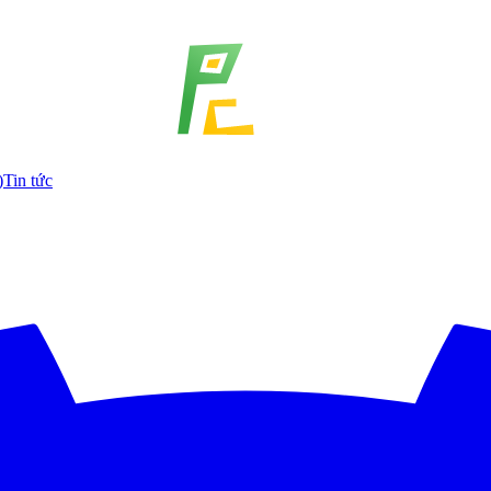
)
Tin tức