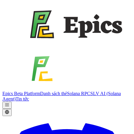
Epics Beta Platform
Danh sách thẻ
Solana RPC
SLV AI (Solana
Agent)
Tin tức