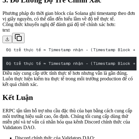
5. Đo Lường Độ Trễ Chính Xác
Phương pháp đo thời gian block của Solana ghi timestamp theo đơn
vị giây nguyên, có thể dẫn đến hiểu lầm về độ trễ thực tế.
Công thức khuyến nghị để đánh giá độ trễ chính xác hơn:
text
Độ trễ thực tế ≈ Timestamp nhận - (Timestamp Block + 
Độ trễ thực tế ≈ Timestamp nhận - (Timestamp Block + 
Điều này cung cấp ước tính thực tế hơn nhưng vẫn là gần đúng.
Luôn thực hiện kiểm tra thực tế trong môi trường production để có
kết quả chính xác.
Kết Luận
ERPC tận tâm hỗ trợ nhu cầu đặc thù của bạn bằng cách cung cấp
môi trường hiệu suất cao, ổn định. Chúng tôi cung cấp dùng thử
miễn phí và tư vấn cá nhân hóa qua kênh Discord chính thức của
Validators DAO.
Discord chính thức của Validators DAO: