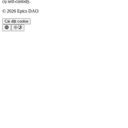
cụ self-custody.
©
2026
Epics DAO
Cài đặt cookie