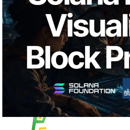
2026.05.24
Validators Solutions ra mắt Solana Block
Analyzer — Trực quan hóa thời gian tạo
block và validator phụ trách theo từng
slot
Đọc bài viết này
Xem thêm