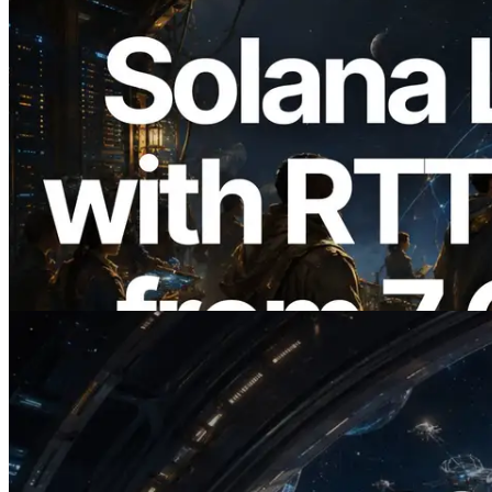
2026.08.05
ERPC mở rộng Solana Leader Slot API
với phép đo ping từ 7 khu vực toàn cầu —
Validators Information API cũng chính
thức ra mắt
Đọc bài viết này