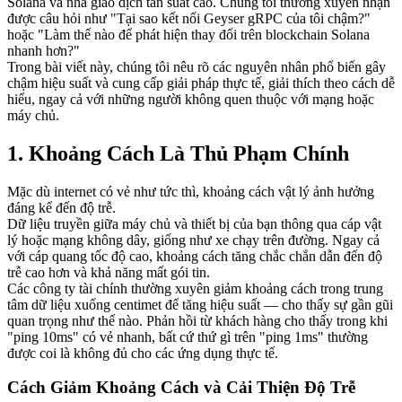
Solana và nhà giao dịch tần suất cao. Chúng tôi thường xuyên nhận
được câu hỏi như "Tại sao kết nối Geyser gRPC của tôi chậm?"
hoặc "Làm thế nào để phát hiện thay đổi trên blockchain Solana
nhanh hơn?"
Trong bài viết này, chúng tôi nêu rõ các nguyên nhân phổ biến gây
chậm hiệu suất và cung cấp giải pháp thực tế, giải thích theo cách dễ
hiểu, ngay cả với những người không quen thuộc với mạng hoặc
máy chủ.
1. Khoảng Cách Là Thủ Phạm Chính
Mặc dù internet có vẻ như tức thì, khoảng cách vật lý ảnh hưởng
đáng kể đến độ trễ.
Dữ liệu truyền giữa máy chủ và thiết bị của bạn thông qua cáp vật
lý hoặc mạng không dây, giống như xe chạy trên đường. Ngay cả
với cáp quang tốc độ cao, khoảng cách tăng chắc chắn dẫn đến độ
trễ cao hơn và khả năng mất gói tin.
Các công ty tài chính thường xuyên giảm khoảng cách trong trung
tâm dữ liệu xuống centimet để tăng hiệu suất — cho thấy sự gần gũi
quan trọng như thế nào. Phản hồi từ khách hàng cho thấy trong khi
"ping 10ms" có vẻ nhanh, bất cứ thứ gì trên "ping 1ms" thường
được coi là không đủ cho các ứng dụng thực tế.
Cách Giảm Khoảng Cách và Cải Thiện Độ Trễ