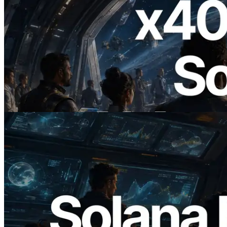
2026.07.04
ERPC ra mắt Solana RPC hỗ trợ x402 —
Mở ra thời đại AI Agent trả tiền theo nhu
cầu cho API cần dùng
Đọc bài viết này