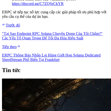
https://discord.gg/C7ZQSrCkYR
ERPC sẽ tiếp tục nỗ lực cung cấp các giải pháp tối ưu phù hợp với
yêu cầu cụ thể của dự án bạn.
Trước đó
"Tại Sao Endpoint RPC Solana Chuyên Dụng Của Tôi Chậm?"
Các Yếu Tố Quan Trọng Để Tối Đa Hóa Hiệu Suất
Tiếp theo
ERPC Thông Báo Nhập Lại Hàng Giới Hạn Solana Dedicated
ShredStream Phổ Biến Tại Frankfurt
Tin tức