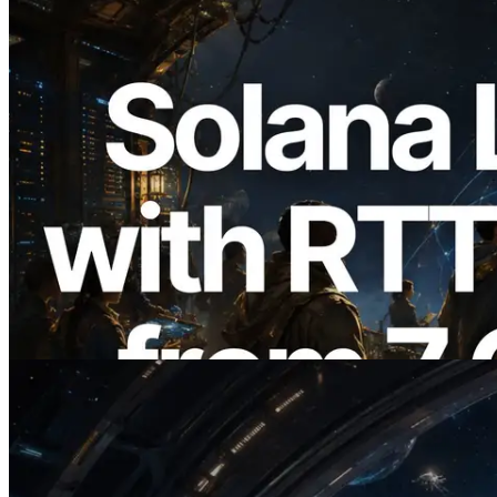
2026.08.05
ERPC mở rộng Solana Leader Slot API
với phép đo ping từ 7 khu vực toàn cầu —
Validators Information API cũng chính
thức ra mắt
Đọc bài viết này