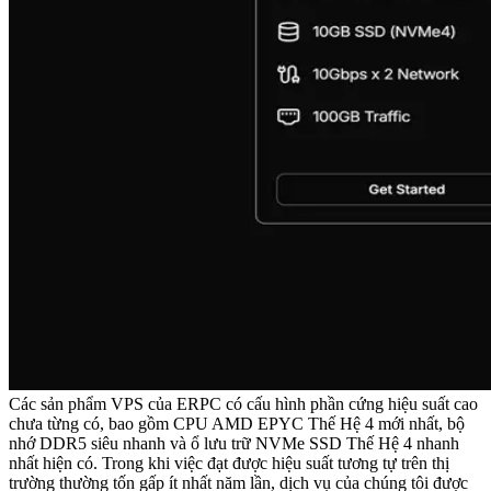
Các sản phẩm VPS của ERPC có cấu hình phần cứng hiệu suất cao
chưa từng có, bao gồm CPU AMD EPYC Thế Hệ 4 mới nhất, bộ
nhớ DDR5 siêu nhanh và ổ lưu trữ NVMe SSD Thế Hệ 4 nhanh
nhất hiện có. Trong khi việc đạt được hiệu suất tương tự trên thị
trường thường tốn gấp ít nhất năm lần, dịch vụ của chúng tôi được