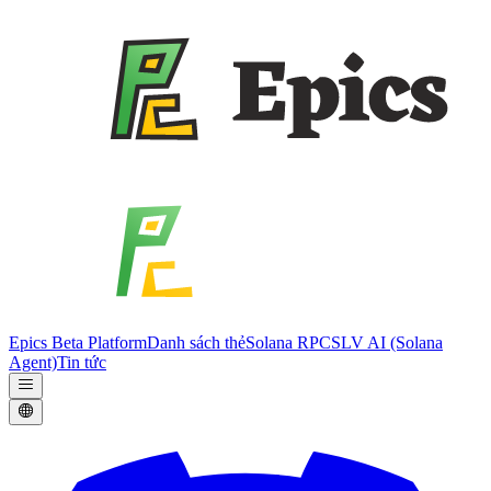
Epics Beta Platform
Danh sách thẻ
Solana RPC
SLV AI (Solana
Agent)
Tin tức