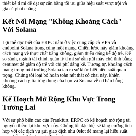
thiết kế tỉ mỉ để đạt sự cân bằng tối ưu giữa hiệu suất vượt trội và
giá cả phải chăng.
Kết Nối Mạng "Không Khoảng Cách"
Với Solana
Lợi thế đặc biệt của ERPC nằm ở việc cung cấp cả VPS và
endpoint Solana trong cùng một mạng. Chiến lược này giảm khoảng
cách mạng về thực chất bằng không, giảm thiểu đáng kể độ trễ. Để
so sánh, ngành tài chính quản lý tỉ mỉ sự gần gũi máy chủ tính bằng
centimet để giảm độ trễ với chi phí đáng kể. Tương tự, khoảng cách
mạng trong môi trường Solana tạo ra sự khác biệt hiệu suất quan
trọng. Chúng tôi loại bỏ hoàn toàn nút thắt cổ chai này, khiến
khoảng cách giữa ứng dụng của bạn và Solana về cơ bản bằng
không.
Kế Hoạch Mở Rộng Khu Vực Trong
Tương Lai
Với sự phổ biến cao của Frankfurt, ERPC có kế hoạch mở rộng tài
nguyên thêm tại khu vực này. Chúng tôi đặc biệt sẽ tăng cường tích
hợp với các dịch vụ gửi giao dịch như 0slot để mang lại hiệu suất