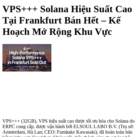
VPS+++ Solana Hiệu Suất Cao
Tại Frankfurt Bán Hết – Kế
Hoạch Mở Rộng Khu Vực
VPS+++ (32GB), VPS hiệu suất cao được tối ưu hóa cho Solana do
ERPC cung cấp, được vận hành bởi ELSOUL LABO B.V. (Trụ sở:
Amsterdam, Hà Lan; CEO: Fumitake Kawasaki), đã hoàn toàn bán