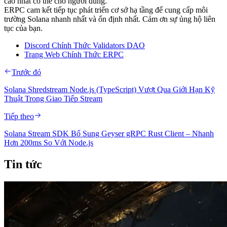
cao nhất có thể cho người dùng.
ERPC cam kết tiếp tục phát triển cơ sở hạ tầng để cung cấp môi
trường Solana nhanh nhất và ổn định nhất. Cảm ơn sự ủng hộ liên
tục của bạn.
Discord Chính Thức Validators DAO
Trang Web Chính Thức ERPC
Trước đó
Solana Shredstream Node.js (TypeScript) Vượt Qua Giới Hạn Kỹ
Thuật Trong Giao Tiếp Stream
Tiếp theo
Solana Stream SDK Bổ Sung Geyser gRPC Rust Client – Nhanh
Hơn 200ms So Với Node.js
Tin tức