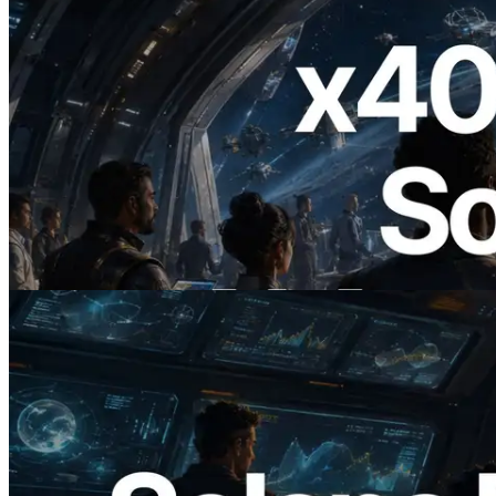
2026.07.04
ERPC ra mắt Solana RPC hỗ trợ x402 —
Mở ra thời đại AI Agent trả tiền theo nhu
cầu cho API cần dùng
Đọc bài viết này