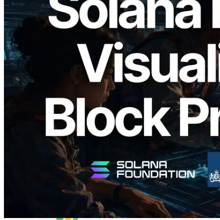
2026.05.24
Validators Solutions ra mắt Solana Block
Analyzer — Trực quan hóa thời gian tạo
block và validator phụ trách theo từng
slot
Đọc bài viết này
Xem thêm