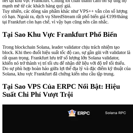
hết tại khu vực Frankfurt. Chúng tôi chân thành cảm ơn sự ủng hộ
mạnh mẽ từ các khách hàng quý giá.
Tuy nhiên, các dòng sản phẩm khác như VPS++ vẫn còn số lượng
có hạn. Ngoài ra, dịch vụ ShredStream rất phổ biến giá €199/tháng
tại Frankfurt còn hạn chế, vì vậy bạn cũng nên cân nhắc.
Tại Sao Khu Vực Frankfurt Phổ Biến
Trong blockchain Solana, leader validator chịu trách nhiệm tạo
block. Khi theo đuổi hiệu suất tốc độ cao, sự gần gũi với validator là
rất quan trọng. Frankfurt lưu trữ số lượng lớn Solana validator,
khiến nó trở thành vị trí tối ưu để nhận dữ liệu với độ trễ tối thiểu.
Do sự phù hợp hoàn hảo giữa lợi thế địa lý và đặc điểm kỹ thuật của
Solana, khu vực Frankfurt đã chứng kiến nhu cầu tập trung.
Tại Sao VPS Của ERPC Nổi Bật: Hiệu
Suất Chi Phí Vượt Trội