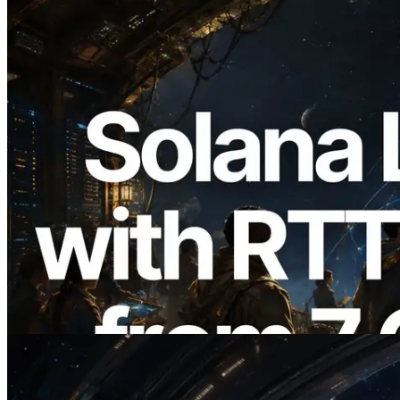
2026.08.05
ERPC mở rộng Solana Leader Slot API
với phép đo ping từ 7 khu vực toàn cầu —
Validators Information API cũng chính
thức ra mắt
Đọc bài viết này