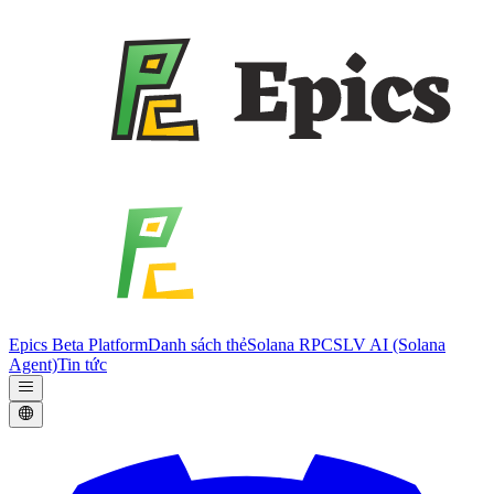
Epics Beta Platform
Danh sách thẻ
Solana RPC
SLV AI (Solana
Agent)
Tin tức