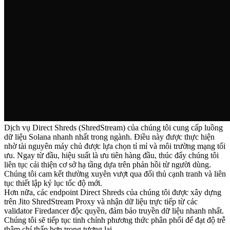
Dịch vụ Direct Shreds (ShredStream) của chúng tôi cung cấp luồng
dữ liệu Solana nhanh nhất trong ngành. Điều này được thực hiện
nhờ tài nguyên máy chủ được lựa chọn tỉ mỉ và môi trường mạng tối
ưu. Ngay từ đầu, hiệu suất là ưu tiên hàng đầu, thúc đẩy chúng tôi
liên tục cải thiện cơ sở hạ tầng dựa trên phản hồi từ người dùng.
Chúng tôi cam kết thường xuyên vượt qua đối thủ cạnh tranh và liên
tục thiết lập kỷ lục tốc độ mới.
Hơn nữa, các endpoint Direct Shreds của chúng tôi được xây dựng
trên Jito ShredStream Proxy và nhận dữ liệu trực tiếp từ các
validator Firedancer độc quyền, đảm bảo truyền dữ liệu nhanh nhất.
Chúng tôi sẽ tiếp tục tinh chỉnh phương thức phân phối để đạt độ trễ
thậm chí thấp hơn trong tương lai.