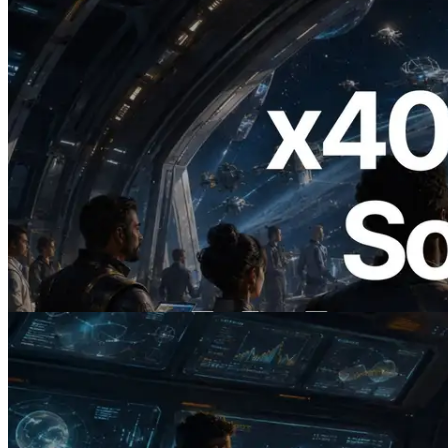
2026.07.04
ERPC ra mắt Solana RPC hỗ trợ x402 —
Mở ra thời đại AI Agent trả tiền theo nhu
cầu cho API cần dùng
Đọc bài viết này