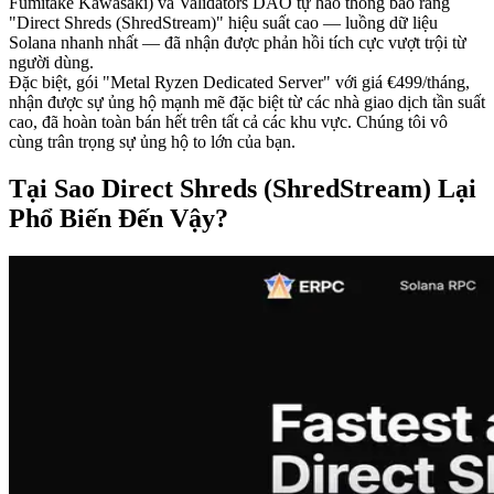
Fumitake Kawasaki) và Validators DAO tự hào thông báo rằng
"Direct Shreds (ShredStream)" hiệu suất cao — luồng dữ liệu
Solana nhanh nhất — đã nhận được phản hồi tích cực vượt trội từ
người dùng.
Đặc biệt, gói "Metal Ryzen Dedicated Server" với giá €499/tháng,
nhận được sự ủng hộ mạnh mẽ đặc biệt từ các nhà giao dịch tần suất
cao, đã hoàn toàn bán hết trên tất cả các khu vực. Chúng tôi vô
cùng trân trọng sự ủng hộ to lớn của bạn.
Tại Sao Direct Shreds (ShredStream) Lại
Phổ Biến Đến Vậy?