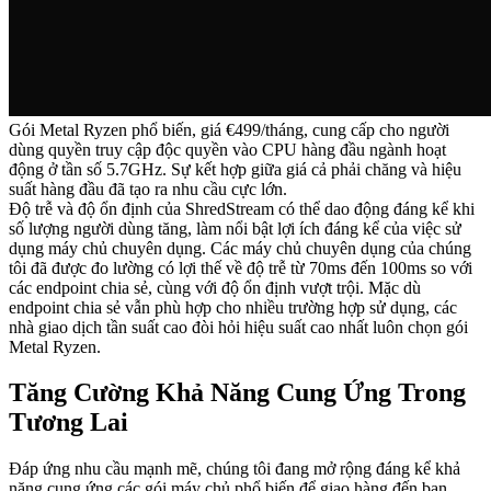
Gói Metal Ryzen phổ biến, giá €499/tháng, cung cấp cho người
dùng quyền truy cập độc quyền vào CPU hàng đầu ngành hoạt
động ở tần số 5.7GHz. Sự kết hợp giữa giá cả phải chăng và hiệu
suất hàng đầu đã tạo ra nhu cầu cực lớn.
Độ trễ và độ ổn định của ShredStream có thể dao động đáng kể khi
số lượng người dùng tăng, làm nổi bật lợi ích đáng kể của việc sử
dụng máy chủ chuyên dụng. Các máy chủ chuyên dụng của chúng
tôi đã được đo lường có lợi thế về độ trễ từ 70ms đến 100ms so với
các endpoint chia sẻ, cùng với độ ổn định vượt trội. Mặc dù
endpoint chia sẻ vẫn phù hợp cho nhiều trường hợp sử dụng, các
nhà giao dịch tần suất cao đòi hỏi hiệu suất cao nhất luôn chọn gói
Metal Ryzen.
Tăng Cường Khả Năng Cung Ứng Trong
Tương Lai
Đáp ứng nhu cầu mạnh mẽ, chúng tôi đang mở rộng đáng kể khả
năng cung ứng các gói máy chủ phổ biến để giao hàng đến bạn