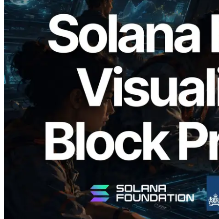
2026.05.24
Validators Solutions ra mắt Solana Block
Analyzer — Trực quan hóa thời gian tạo
block và validator phụ trách theo từng
slot
Đọc bài viết này
Xem thêm