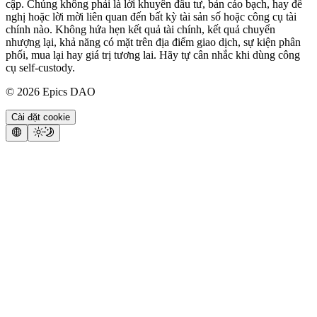
cập. Chúng không phải là lời khuyên đầu tư, bản cáo bạch, hay đề
nghị hoặc lời mời liên quan đến bất kỳ tài sản số hoặc công cụ tài
chính nào. Không hứa hẹn kết quả tài chính, kết quả chuyển
nhượng lại, khả năng có mặt trên địa điểm giao dịch, sự kiện phân
phối, mua lại hay giá trị tương lai. Hãy tự cân nhắc khi dùng công
cụ self-custody.
©
2026
Epics DAO
Cài đặt cookie