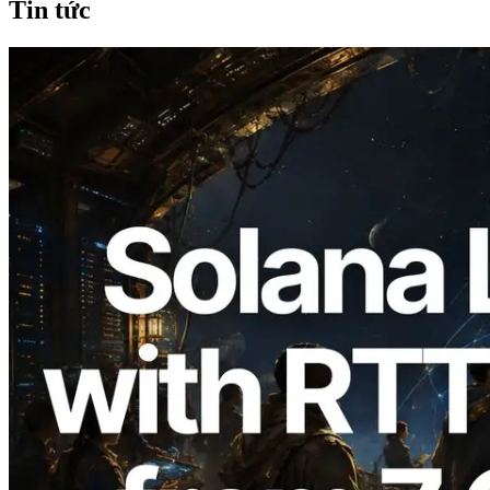
Tin tức
2026.08.05
ERPC mở rộng Solana Leader Slot API
với phép đo ping từ 7 khu vực toàn cầu —
Validators Information API cũng chính
thức ra mắt
Đọc bài viết này