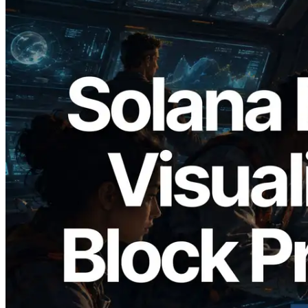
2026.05.24
Validators Solutions ra mắt Solana Block
Analyzer — Trực quan hóa thời gian tạo
block và validator phụ trách theo từng
slot
Đọc bài viết này
Xem thêm