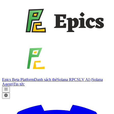
Epics Beta Platform
Danh sách thẻ
Solana RPC
SLV AI (Solana
Agent)
Tin tức