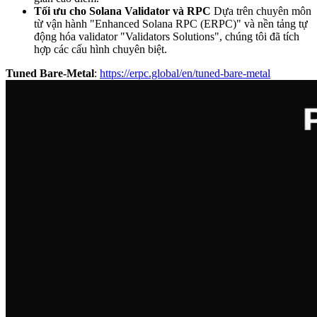
Tối ưu cho Solana Validator và RPC
Dựa trên chuyên môn
từ vận hành "Enhanced Solana RPC (ERPC)" và nền tảng tự
động hóa validator "Validators Solutions", chúng tôi đã tích
hợp các cấu hình chuyên biệt.
Tuned Bare-Metal
:
https://erpc.global/en/tuned-bare-metal