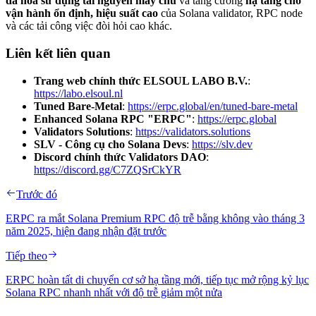
đa hóa sử dụng tài nguyên máy chủ
và tăng cường
hạ tầng cho
vận hành ổn định, hiệu suất cao
của Solana validator, RPC node
và các tải công việc đòi hỏi cao khác.
Liên kết liên quan
Trang web chính thức ELSOUL LABO B.V.
:
https://labo.elsoul.nl
Tuned Bare-Metal
:
https://erpc.global/en/tuned-bare-metal
Enhanced Solana RPC "ERPC"
:
https://erpc.global
Validators Solutions
:
https://validators.solutions
SLV - Công cụ cho Solana Devs
:
https://slv.dev
Discord chính thức Validators DAO
:
https://discord.gg/C7ZQSrCkYR
Trước đó
ERPC ra mắt Solana Premium RPC độ trễ bằng không vào tháng 3
năm 2025, hiện đang nhận đặt trước
Tiếp theo
ERPC hoàn tất di chuyển cơ sở hạ tầng mới, tiếp tục mở rộng kỷ lục
Solana RPC nhanh nhất với độ trễ giảm một nửa