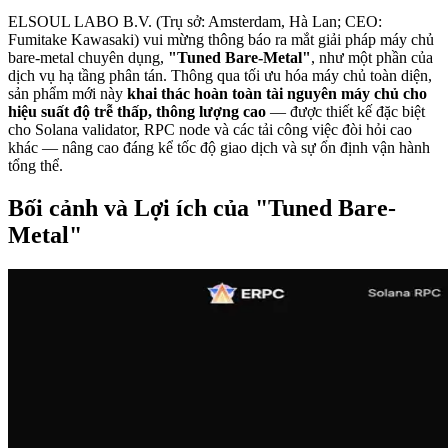
ELSOUL LABO B.V. (Trụ sở: Amsterdam, Hà Lan; CEO:
Fumitake Kawasaki) vui mừng thông báo ra mắt giải pháp máy chủ
bare-metal chuyên dụng,
"Tuned Bare-Metal"
, như một phần của
dịch vụ hạ tầng phân tán. Thông qua tối ưu hóa máy chủ toàn diện,
sản phẩm mới này
khai thác hoàn toàn tài nguyên máy chủ cho
hiệu suất độ trễ thấp, thông lượng cao
— được thiết kế đặc biệt
cho Solana validator, RPC node và các tải công việc đòi hỏi cao
khác — nâng cao đáng kể tốc độ giao dịch và sự ổn định vận hành
tổng thể.
Bối cảnh và Lợi ích của "Tuned Bare-
Metal"