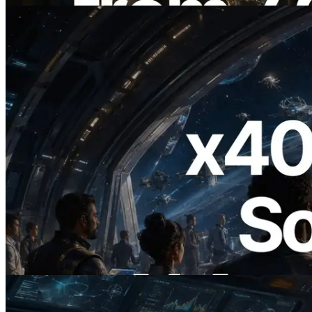
2026.07.04
ERPC ra mắt Solana RPC hỗ trợ x402 —
Mở ra thời đại AI Agent trả tiền theo nhu
cầu cho API cần dùng
Đọc bài viết này