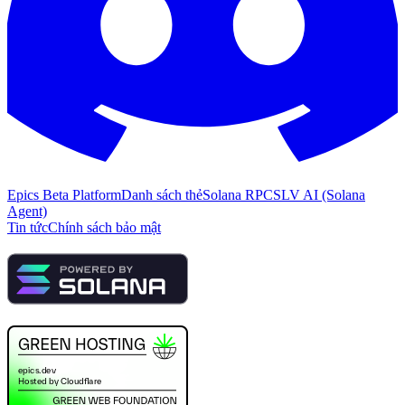
Epics Beta Platform
Danh sách thẻ
Solana RPC
SLV AI (Solana
Agent)
Tin tức
Chính sách bảo mật