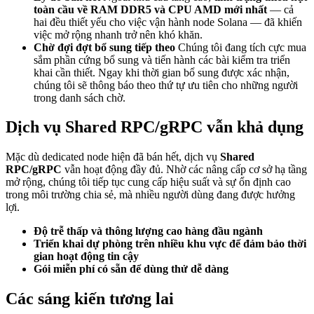
toàn cầu về RAM DDR5 và CPU AMD mới nhất
— cả
hai đều thiết yếu cho việc vận hành node Solana — đã khiến
việc mở rộng nhanh trở nên khó khăn.
Chờ đợi đợt bổ sung tiếp theo
Chúng tôi đang tích cực mua
sắm phần cứng bổ sung và tiến hành các bài kiểm tra triển
khai cần thiết. Ngay khi thời gian bổ sung được xác nhận,
chúng tôi sẽ thông báo theo thứ tự ưu tiên cho những người
trong danh sách chờ.
Dịch vụ Shared RPC/gRPC vẫn khả dụng
Mặc dù dedicated node hiện đã bán hết, dịch vụ
Shared
RPC/gRPC
vẫn hoạt động đầy đủ. Nhờ các nâng cấp cơ sở hạ tầng
mở rộng, chúng tôi tiếp tục cung cấp hiệu suất và sự ổn định cao
trong môi trường chia sẻ, mà nhiều người dùng đang được hưởng
lợi.
Độ trễ thấp và thông lượng cao hàng đầu ngành
Triển khai dự phòng trên nhiều khu vực để đảm bảo thời
gian hoạt động tin cậy
Gói miễn phí có sẵn để dùng thử dễ dàng
Các sáng kiến tương lai