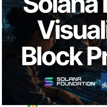
2026.05.24
Validators Solutions ra mắt Solana Block
Analyzer — Trực quan hóa thời gian tạo
block và validator phụ trách theo từng
slot
Đọc bài viết này
Xem thêm