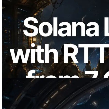
2026.08.05
ERPC mở rộng Solana Leader Slot API
với phép đo ping từ 7 khu vực toàn cầu —
Validators Information API cũng chính
thức ra mắt
Đọc bài viết này