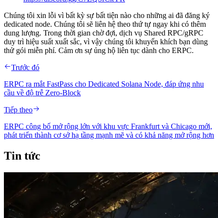
Chúng tôi xin lỗi vì bất kỳ sự bất tiện nào cho những ai đã đăng ký
dedicated node. Chúng tôi sẽ liên hệ theo thứ tự ngay khi có thêm
dung lượng. Trong thời gian chờ đợi, dịch vụ Shared RPC/gRPC
duy trì hiệu suất xuất sắc, vì vậy chúng tôi khuyến khích bạn dùng
thử gói miễn phí. Cảm ơn sự ủng hộ liên tục dành cho ERPC.
Trước đó
ERPC ra mắt FastPass cho Dedicated Solana Node, đáp ứng nhu
cầu về độ trễ Zero-Block
Tiếp theo
ERPC công bố mở rộng lớn với khu vực Frankfurt và Chicago mới,
phát triển thành cơ sở hạ tầng mạnh mẽ và có khả năng mở rộng hơn
Tin tức