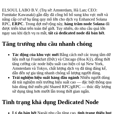
ELSOUL LABO B.V. (Trụ sở: Amsterdam, Hà Lan; CEO:
Fumitake Kawasaki) gần đây đã công bố bổ sung khu vực mới và
nâng cấp cơ sở hạ tầng quy mô lớn cho dịch vụ Enhanced Solana
RPC,
ERPC
. Trong đợt mở rộng này,
hàng trăm node Solana
đã
được triển khai trên toàn thế giới. Tuy nhiên, do nhu cầu quá lớn
ngay sau khi dịch vụ ra mắt,
tất cả dedicated node đã bán hết
.
Tăng trưởng nhu cầu nhanh chóng
Tác động của khu vực mới
Bằng cách mở các trung tâm dữ
liệu mới tại Frankfurt (Đức) và Chicago (Hoa Kỳ), đồng thời
tăng cường các node hiệu suất cao hiện có tại New York,
Amsterdam và Tokyo, chất lượng dịch vụ đã tăng đáng kể,
dẫn đến sự gia tăng nhanh chóng số lượng người dùng.
Trải nghiệm hiệu suất hàng đầu ngành
Nhiều người dùng
đã trải nghiệm môi trường hiệu suất cao — đặc biệt thông qua
bản dùng thử miễn phí Shared RPC/gRPC — thúc đẩy lượng
sử dụng tăng hơn mười lần trong thời gian ngắn.
Tình trạng khả dụng Dedicated Node
Lý do bán hết
Ngoài nhu cầu tăng cao,
tình trạng thiếu hụt