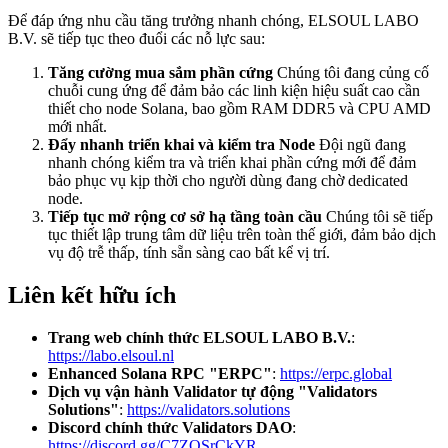
Để đáp ứng nhu cầu tăng trưởng nhanh chóng, ELSOUL LABO
B.V. sẽ tiếp tục theo đuổi các nỗ lực sau:
Tăng cường mua sắm phần cứng
Chúng tôi đang củng cố
chuỗi cung ứng để đảm bảo các linh kiện hiệu suất cao cần
thiết cho node Solana, bao gồm RAM DDR5 và CPU AMD
mới nhất.
Đẩy nhanh triển khai và kiểm tra Node
Đội ngũ đang
nhanh chóng kiểm tra và triển khai phần cứng mới để đảm
bảo phục vụ kịp thời cho người dùng đang chờ dedicated
node.
Tiếp tục mở rộng cơ sở hạ tầng toàn cầu
Chúng tôi sẽ tiếp
tục thiết lập trung tâm dữ liệu trên toàn thế giới, đảm bảo dịch
vụ độ trễ thấp, tính sẵn sàng cao bất kể vị trí.
Liên kết hữu ích
Trang web chính thức ELSOUL LABO B.V.
:
https://labo.elsoul.nl
Enhanced Solana RPC "ERPC"
:
https://erpc.global
Dịch vụ vận hành Validator tự động "Validators
Solutions"
:
https://validators.solutions
Discord chính thức Validators DAO
:
https://discord.gg/C7ZQSrCkYR