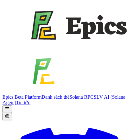
Epics Beta Platform
Danh sách thẻ
Solana RPC
SLV AI (Solana
Agent)
Tin tức