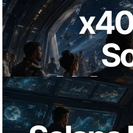
2026.07.04
ERPC ra mắt Solana RPC hỗ trợ x402 —
Mở ra thời đại AI Agent trả tiền theo nhu
cầu cho API cần dùng
Đọc bài viết này