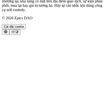
nhượng lại, khả năng có mặt trên địa điểm giao dịch, sự kiện phân
phối, mua lại hay giá trị tương lai. Hãy tự cân nhắc khi dùng công
cụ self-custody.
©
2026
Epics DAO
Cài đặt cookie