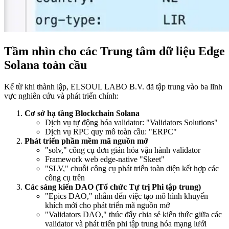
Tầm nhìn cho các Trung tâm dữ liệu Edge
Solana toàn cầu
Kể từ khi thành lập, ELSOUL LABO B.V. đã tập trung vào ba lĩnh
vực nghiên cứu và phát triển chính:
Cơ sở hạ tầng Blockchain Solana
Dịch vụ tự động hóa validator: "Validators Solutions"
Dịch vụ RPC quy mô toàn cầu: "ERPC"
Phát triển phần mềm mã nguồn mở
"solv," công cụ đơn giản hóa vận hành validator
Framework web edge-native "Skeet"
"SLV," chuỗi công cụ phát triển toàn diện kết hợp các
công cụ trên
Các sáng kiến DAO (Tổ chức Tự trị Phi tập trung)
"Epics DAO," nhắm đến việc tạo mô hình khuyến
khích mới cho phát triển mã nguồn mở
"Validators DAO," thúc đẩy chia sẻ kiến thức giữa các
validator và phát triển phi tập trung hóa mạng lưới