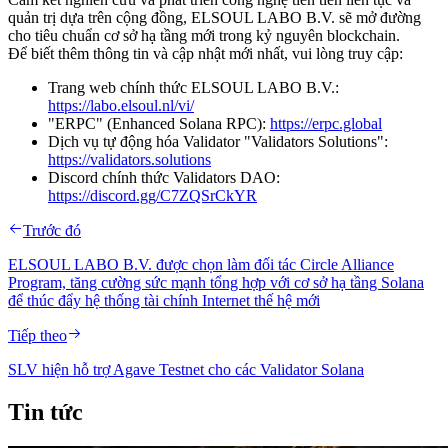
quản trị dựa trên cộng đồng, ELSOUL LABO B.V. sẽ mở đường
cho tiêu chuẩn cơ sở hạ tầng mới trong kỷ nguyên blockchain.
Để biết thêm thông tin và cập nhật mới nhất, vui lòng truy cập:
Trang web chính thức ELSOUL LABO B.V.:
https://labo.elsoul.nl/vi/
"ERPC" (Enhanced Solana RPC):
https://erpc.global
Dịch vụ tự động hóa Validator "Validators Solutions":
https://validators.solutions
Discord chính thức Validators DAO:
https://discord.gg/C7ZQSrCkYR
Trước đó
ELSOUL LABO B.V. được chọn làm đối tác Circle Alliance
Program, tăng cường sức mạnh tổng hợp với cơ sở hạ tầng Solana
để thúc đẩy hệ thống tài chính Internet thế hệ mới
Tiếp theo
SLV hiện hỗ trợ Agave Testnet cho các Validator Solana
Tin tức