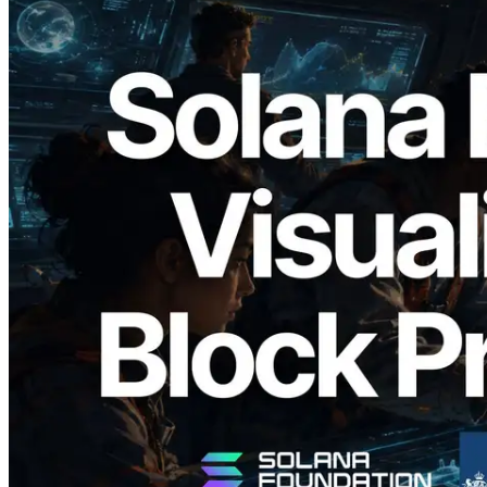
2026.05.24
Validators Solutions ra mắt Solana Block
Analyzer — Trực quan hóa thời gian tạo
block và validator phụ trách theo từng
slot
Đọc bài viết này
Xem thêm