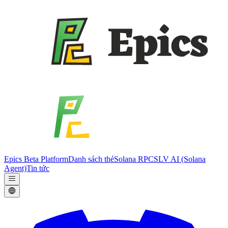
Epics Beta Platform
Danh sách thẻ
Solana RPC
SLV AI (Solana
Agent)
Tin tức