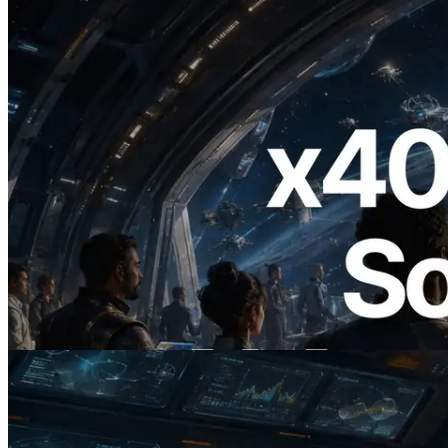
2026.07.04
ERPC ra mắt Solana RPC hỗ trợ x402 —
Mở ra thời đại AI Agent trả tiền theo nhu
cầu cho API cần dùng
Đọc bài viết này