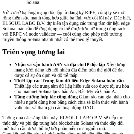
Solana
Với cơ sở hạ tầng mạng độc lập từ đăng ký RIPE, công ty sẽ mở
rộng thêm sức mạnh tổng hợp giữa ba lĩnh vực cốt lõi này. Đặc biệt,
ELSOUL LABO B.V. dự kiến tận dụng các trung tâm dữ liệu edge
Solana toàn cầu để ứng dụng có thể được lưu trữ trong cùng rack
với ERPC và node validator — cuối cùng cho phép môi trường
truyền thông Solana nhanh nhất có thể theo lý thuyết.
Triển vọng tương lai
Nhận và vận hành ASN và địa chỉ IP độc lập
Xây dựng
mạng lưới riêng kết nối nhiều địa điểm trên thế giới để đạt
được cả sự ổn định và độ trễ thấp.
Thiết lập các Trung tâm dữ liệu Edge Solana toàn cầu
Thiết lập các trung tâm dữ liệu hiệu suất cao được tối ưu hóa
cho mainnet Solana tại Châu Âu, Bắc Mỹ và Châu Á.
Tăng cường hợp tác cộng đồng
Giảm rào cản gia nhập cho
nhiều người dùng hơn bằng cách chia sẻ kiến thức vận hành
validator và tham gia các hoạt động DAO.
Thông qua các sáng kiến này, ELSOUL LABO B.V. sẽ tiếp tục
thúc đẩy và phi tập trung hóa blockchain Solana và thúc đẩy đổi
mới toàn cầu được hỗ trợ bởi phần mềm mã nguồn mở.
Cam kết nghiên cứu và phát triển công nghệ tiên tiến liên tục và