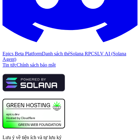
Epics Beta Platform
Danh sách thẻ
Solana RPC
SLV AI (Solana
Agent)
Tin tức
Chính sách bảo mật
Lưu ý về tiện ích và tự lưu ký