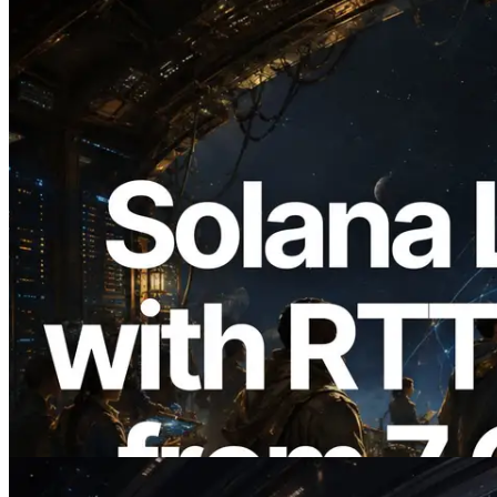
2026.08.05
ERPC mở rộng Solana Leader Slot API
với phép đo ping từ 7 khu vực toàn cầu —
Validators Information API cũng chính
thức ra mắt
Đọc bài viết này