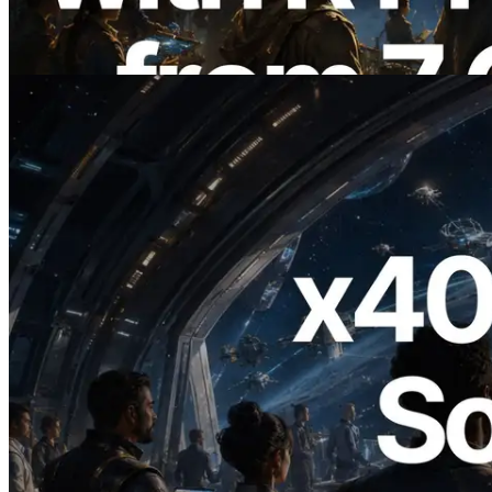
thức ra mắt
Đọc bài viết này
2026.07.04
ERPC ra mắt Solana RPC hỗ trợ x402 —
Mở ra thời đại AI Agent trả tiền theo nhu
cầu cho API cần dùng
Đọc bài viết này