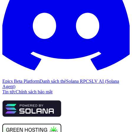
Epics Beta Platform
Danh sách thẻ
Solana RPC
SLV AI (Solana
Agent)
Tin tức
Chính sách bảo mật