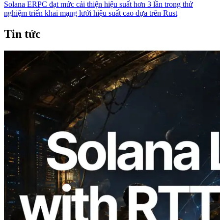
Solana ERPC đạt mức cải thiện hiệu suất hơn 3 lần trong thử
nghiệm triển khai mạng lưới hiệu suất cao dựa trên Rust
Tin tức
2026.08.05
ERPC mở rộng Solana Leader Slot API
với phép đo ping từ 7 khu vực toàn cầu —
Validators Information API cũng chính