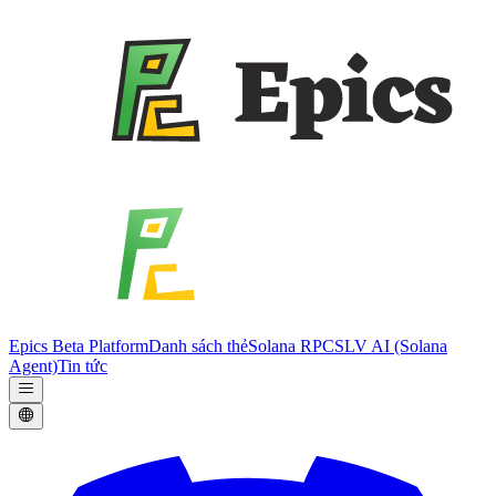
Epics Beta Platform
Danh sách thẻ
Solana RPC
SLV AI (Solana
Agent)
Tin tức