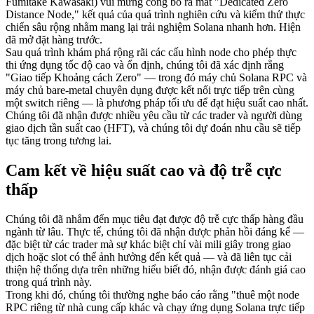
Fumitake Kawasaki) vui mừng công bố ra mắt "Dedicated Zero
Distance Node," kết quả của quá trình nghiên cứu và kiểm thử thực
chiến sâu rộng nhằm mang lại trải nghiệm Solana nhanh hơn. Hiện
đã mở đặt hàng trước.
Sau quá trình khám phá rộng rãi các cấu hình node cho phép thực
thi ứng dụng tốc độ cao và ổn định, chúng tôi đã xác định rằng
"Giao tiếp Khoảng cách Zero" — trong đó máy chủ Solana RPC và
máy chủ bare-metal chuyên dụng được kết nối trực tiếp trên cùng
một switch riêng — là phương pháp tối ưu để đạt hiệu suất cao nhất.
Chúng tôi đã nhận được nhiều yêu cầu từ các trader và người dùng
giao dịch tần suất cao (HFT), và chúng tôi dự đoán nhu cầu sẽ tiếp
tục tăng trong tương lai.
Cam kết về hiệu suất cao và độ trễ cực
thấp
Chúng tôi đã nhắm đến mục tiêu đạt được độ trễ cực thấp hàng đầu
ngành từ lâu. Thực tế, chúng tôi đã nhận được phản hồi đáng kể —
đặc biệt từ các trader mà sự khác biệt chỉ vài mili giây trong giao
dịch hoặc slot có thể ảnh hưởng đến kết quả — và đã liên tục cải
thiện hệ thống dựa trên những hiểu biết đó, nhận được đánh giá cao
trong quá trình này.
Trong khi đó, chúng tôi thường nghe báo cáo rằng "thuê một node
RPC riêng từ nhà cung cấp khác và chạy ứng dụng Solana trực tiếp