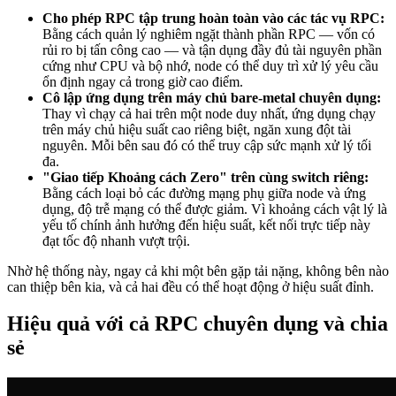
Cho phép RPC tập trung hoàn toàn vào các tác vụ RPC:
Bằng cách quản lý nghiêm ngặt thành phần RPC — vốn có
rủi ro bị tấn công cao — và tận dụng đầy đủ tài nguyên phần
cứng như CPU và bộ nhớ, node có thể duy trì xử lý yêu cầu
ổn định ngay cả trong giờ cao điểm.
Cô lập ứng dụng trên máy chủ bare-metal chuyên dụng:
Thay vì chạy cả hai trên một node duy nhất, ứng dụng chạy
trên máy chủ hiệu suất cao riêng biệt, ngăn xung đột tài
nguyên. Mỗi bên sau đó có thể truy cập sức mạnh xử lý tối
đa.
"Giao tiếp Khoảng cách Zero" trên cùng switch riêng:
Bằng cách loại bỏ các đường mạng phụ giữa node và ứng
dụng, độ trễ mạng có thể được giảm. Vì khoảng cách vật lý là
yếu tố chính ảnh hưởng đến hiệu suất, kết nối trực tiếp này
đạt tốc độ nhanh vượt trội.
Nhờ hệ thống này, ngay cả khi một bên gặp tải nặng, không bên nào
can thiệp bên kia, và cả hai đều có thể hoạt động ở hiệu suất đỉnh.
Hiệu quả với cả RPC chuyên dụng và chia
sẻ