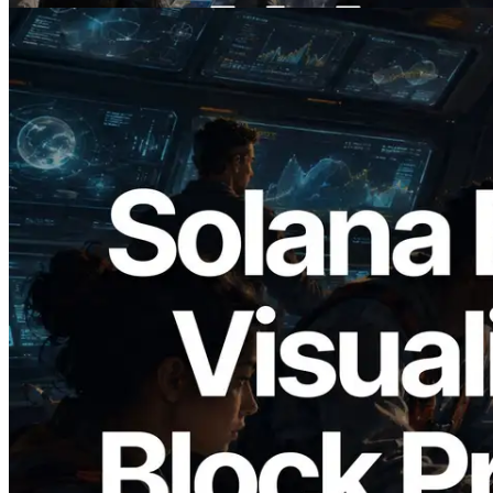
2026.05.24
Validators Solutions ra mắt Solana Block
Analyzer — Trực quan hóa thời gian tạo
block và validator phụ trách theo từng
slot
Đọc bài viết này
Xem thêm