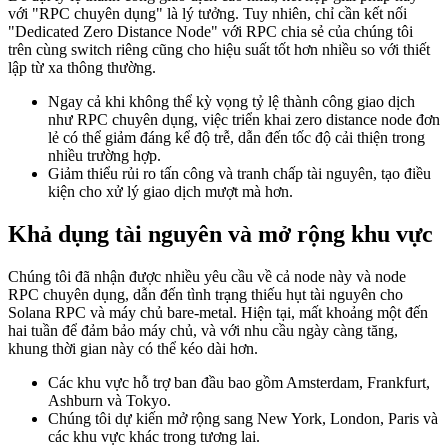
với "RPC chuyên dụng" là lý tưởng. Tuy nhiên, chỉ cần kết nối
"Dedicated Zero Distance Node" với RPC chia sẻ của chúng tôi
trên cùng switch riêng cũng cho hiệu suất tốt hơn nhiều so với thiết
lập từ xa thông thường.
Ngay cả khi không thể kỳ vọng tỷ lệ thành công giao dịch
như RPC chuyên dụng, việc triển khai zero distance node đơn
lẻ có thể giảm đáng kể độ trễ, dẫn đến tốc độ cải thiện trong
nhiều trường hợp.
Giảm thiểu rủi ro tấn công và tranh chấp tài nguyên, tạo điều
kiện cho xử lý giao dịch mượt mà hơn.
Khả dụng tài nguyên và mở rộng khu vực
Chúng tôi đã nhận được nhiều yêu cầu về cả node này và node
RPC chuyên dụng, dẫn đến tình trạng thiếu hụt tài nguyên cho
Solana RPC và máy chủ bare-metal. Hiện tại, mất khoảng một đến
hai tuần để đảm bảo máy chủ, và với nhu cầu ngày càng tăng,
khung thời gian này có thể kéo dài hơn.
Các khu vực hỗ trợ ban đầu bao gồm Amsterdam, Frankfurt,
Ashburn và Tokyo.
Chúng tôi dự kiến mở rộng sang New York, London, Paris và
các khu vực khác trong tương lai.