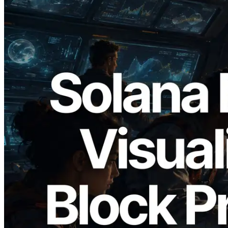
2026.05.24
Validators Solutions ra mắt Solana Block
Analyzer — Trực quan hóa thời gian tạo
block và validator phụ trách theo từng
slot
Đọc bài viết này
Xem thêm