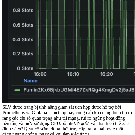
SLV được trang bị tính năng giám sát tích hợp được hỗ trợ bởi
Prometheus và Grafana. Thiết lập này cung cấp khả năng hiển thị rõ
ràng các chỉ số quan trọng như tải mạng, rủi ro ngừng hoạt động
tiềm ẩn, và mức sử dụng CPU/bộ nhớ. Người vận hành có thể xác
định và xử lý sự cố sớm, đồng thời truy cập trạng thái node một
cách nhanh chóng, ngay cả khi làm việc từ xa.