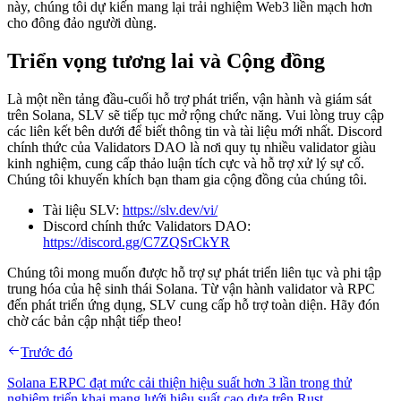
này, chúng tôi dự kiến mang lại trải nghiệm Web3 liền mạch hơn
cho đông đảo người dùng.
Triển vọng tương lai và Cộng đồng
Là một nền tảng đầu-cuối hỗ trợ phát triển, vận hành và giám sát
trên Solana, SLV sẽ tiếp tục mở rộng chức năng. Vui lòng truy cập
các liên kết bên dưới để biết thông tin và tài liệu mới nhất. Discord
chính thức của Validators DAO là nơi quy tụ nhiều validator giàu
kinh nghiệm, cung cấp thảo luận tích cực và hỗ trợ xử lý sự cố.
Chúng tôi khuyến khích bạn tham gia cộng đồng của chúng tôi.
Tài liệu SLV:
https://slv.dev/vi/
Discord chính thức Validators DAO:
https://discord.gg/C7ZQSrCkYR
Chúng tôi mong muốn được hỗ trợ sự phát triển liên tục và phi tập
trung hóa của hệ sinh thái Solana. Từ vận hành validator và RPC
đến phát triển ứng dụng, SLV cung cấp hỗ trợ toàn diện. Hãy đón
chờ các bản cập nhật tiếp theo!
Trước đó
Solana ERPC đạt mức cải thiện hiệu suất hơn 3 lần trong thử
nghiệm triển khai mạng lưới hiệu suất cao dựa trên Rust