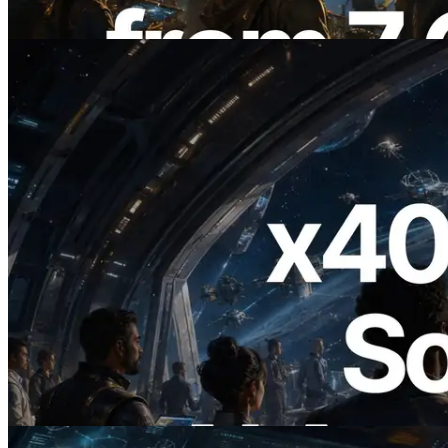
Đọc bài viết này
2026.07.04
ERPC ra mắt Solana RPC hỗ trợ x402 —
Mở ra thời đại AI Agent trả tiền theo nhu
cầu cho API cần dùng
Đọc bài viết này