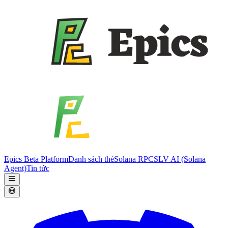
Epics Beta Platform
Danh sách thẻ
Solana RPC
SLV AI (Solana
Agent)
Tin tức