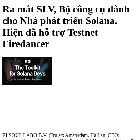
Ra mắt SLV, Bộ công cụ dành
cho Nhà phát triển Solana.
Hiện đã hỗ trợ Testnet
Firedancer
ELSOUL LABO B.V. (Trụ sở: Amsterdam, Hà Lan; CEO: