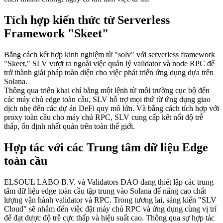
Tích hợp kiến thức từ Serverless
Framework "Skeet"
Bằng cách kết hợp kinh nghiệm từ "solv" với serverless framework
"Skeet," SLV vượt ra ngoài việc quản lý validator và node RPC để
trở thành giải pháp toàn diện cho việc phát triển ứng dụng dựa trên
Solana.
Thông qua triển khai chỉ bằng một lệnh từ môi trường cục bộ đến
các máy chủ edge toàn cầu, SLV hỗ trợ mọi thứ từ ứng dụng giao
dịch nhẹ đến các dự án DeFi quy mô lớn. Và bằng cách tích hợp với
proxy toàn cầu cho máy chủ RPC, SLV cung cấp kết nối độ trễ
thấp, ổn định nhất quán trên toàn thế giới.
Hợp tác với các Trung tâm dữ liệu Edge
toàn cầu
ELSOUL LABO B.V. và Validators DAO đang thiết lập các trung
tâm dữ liệu edge toàn cầu tập trung vào Solana để nâng cao chất
lượng vận hành validator và RPC. Trong tương lai, sáng kiến "SLV
Cloud" sẽ nhắm đến việc đặt máy chủ RPC và ứng dụng cùng vị trí
để đạt được độ trễ cực thấp và hiệu suất cao. Thông qua sự hợp tác