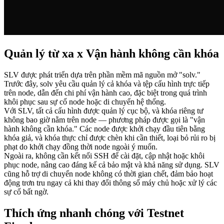
Quản lý từ xa x Vận hành không cần khóa
SLV được phát triển dựa trên phần mềm mã nguồn mở "solv."
Trước đây, solv yêu cầu quản lý cả khóa và tệp cấu hình trực tiếp
trên node, dẫn đến chi phí vận hành cao, đặc biệt trong quá trình
khôi phục sau sự cố node hoặc di chuyển hệ thống.
Với SLV, tất cả cấu hình được quản lý cục bộ, và khóa riêng tư
không bao giờ nằm trên node — phương pháp được gọi là "vận
hành không cần khóa." Các node được khởi chạy đầu tiên bằng
khóa giả, và khóa thực chỉ được chèn khi cần thiết, loại bỏ rủi ro bị
phạt do khởi chạy đồng thời node ngoài ý muốn.
Ngoài ra, không cần kết nối SSH để cài đặt, cập nhật hoặc khôi
phục node, nâng cao đáng kể cả bảo mật và khả năng sử dụng. SLV
cũng hỗ trợ di chuyển node không có thời gian chết, đảm bảo hoạt
động trơn tru ngay cả khi thay đổi thông số máy chủ hoặc xử lý các
sự cố bất ngờ.
Thích ứng nhanh chóng với Testnet