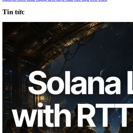
Tin tức
2026.08.05
ERPC mở rộng Solana Leader Slot API
với phép đo ping từ 7 khu vực toàn cầu —
Validators Information API cũng chính
thức ra mắt