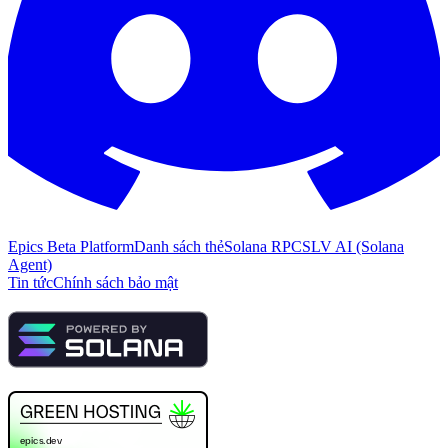
Epics Beta Platform
Danh sách thẻ
Solana RPC
SLV AI (Solana
Agent)
Tin tức
Chính sách bảo mật