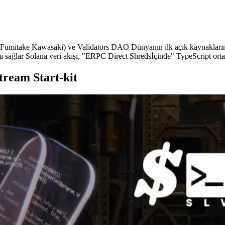
e Kawasaki) ve Validators DAO Dünyanın ilk açık kaynaklarını serbe
ı sağlar Solana veri akışı, "ERPC Direct Shredsİçinde" TypeScript orta
ream Start-kit