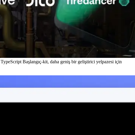
peScript Başlangıç-kit, daha geniş bir geliştirici yelpazesi için