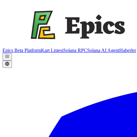
Epics Beta Platform
Kart Listesi
Solana RPC
Solana AI Agent
Haberler