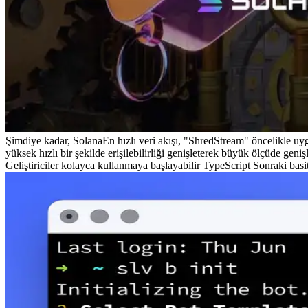
Şimdiye kadar, SolanaEn hızlı veri akışı, "ShredStream" öncelikle uyg
yüksek hızlı bir şekilde erişilebilirliği genişleterek büyük ölçüde genişl
Geliştiriciler kolayca kullanmaya başlayabilir TypeScript Sonraki bas