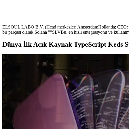
ELSOUL LABO B.V. (Head merkezler: AmsterdamHollanda; CEO: Fumitak
bir parçası olarak Solana ""SLVBu, en hızlı entegrasyonu ve kullanım
Dünya İlk Açık Kaynak TypeScript Keds St