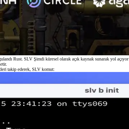
ulandı Rust. SLV Şimdi küresel olarak açık kaynak sunarak yol açıyor Ty
etir.
itleri takip ederek, SLV komut: