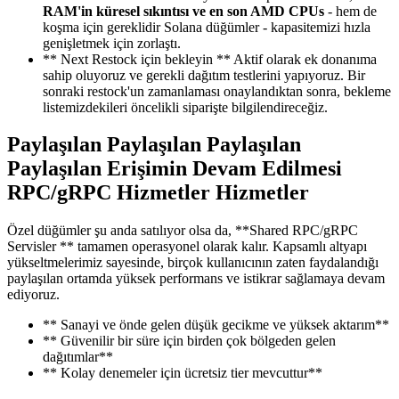
RAM'in küresel sıkıntısı ve en son AMD CPUs
- hem de
koşma için gereklidir Solana düğümler - kapasitemizi hızla
genişletmek için zorlaştı.
** Next Restock için bekleyin ** Aktif olarak ek donanıma
sahip oluyoruz ve gerekli dağıtım testlerini yapıyoruz. Bir
sonraki restock'un zamanlaması onaylandıktan sonra, bekleme
listemizdekileri öncelikli siparişte bilgilendireceğiz.
Paylaşılan Paylaşılan Paylaşılan
Paylaşılan Erişimin Devam Edilmesi
RPC/gRPC Hizmetler Hizmetler
Özel düğümler şu anda satılıyor olsa da, **Shared RPC/gRPC
Servisler ** tamamen operasyonel olarak kalır. Kapsamlı altyapı
yükseltmelerimiz sayesinde, birçok kullanıcının zaten faydalandığı
paylaşılan ortamda yüksek performans ve istikrar sağlamaya devam
ediyoruz.
** Sanayi ve önde gelen düşük gecikme ve yüksek aktarım**
** Güvenilir bir süre için birden çok bölgeden gelen
dağıtımlar**
** Kolay denemeler için ücretsiz tier mevcuttur**