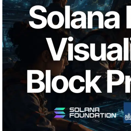
2026.05.24
Validators Solutions, Solana Block
Analyzer'ı Yayınladı — Slot Başına Blok
Üretim Süresi ve Görevli Doğrulayıcı
Görselleştirmesi
Bu makaleyi oku
Daha fazla yükle