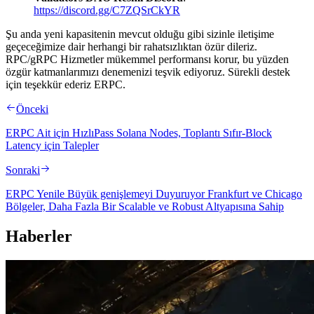
https://discord.gg/C7ZQSrCkYR
Şu anda yeni kapasitenin mevcut olduğu gibi sizinle iletişime
geçeceğimize dair herhangi bir rahatsızlıktan özür dileriz.
RPC/gRPC Hizmetler mükemmel performansı korur, bu yüzden
özgür katmanlarımızı denemenizi teşvik ediyoruz. Sürekli destek
için teşekkür ederiz ERPC.
Önceki
ERPC Ait için HızlıPass Solana Nodes, Toplantı Sıfır-Block
Latency için Talepler
Sonraki
ERPC Yenile Büyük genişlemeyi Duyuruyor Frankfurt ve Chicago
Bölgeler, Daha Fazla Bir Scalable ve Robust Altyapısına Sahip
Haberler