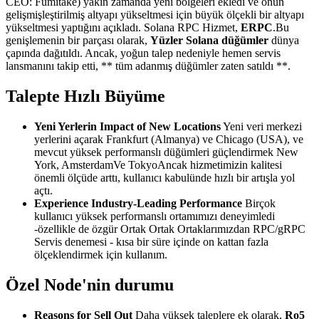
CEO: Fumitake) yakın zamanda yeni bölgeleri ekledi ve onun
gelişmişleştirilmiş altyapı yükseltmesi için büyük ölçekli bir altyapı
yükseltmesi yaptığını açıkladı. Solana RPC Hizmet,
ERPC
.Bu
genişlemenin bir parçası olarak,
Yüzler Solana düğümler
dünya
çapında dağıtıldı. Ancak, yoğun talep nedeniyle hemen servis
lansmanını takip etti, ** tüm adanmış düğümler zaten satıldı **.
Talepte Hızlı Büyüme
Yeni Yerlerin Impact of New Locations
Yeni veri merkezi
yerlerini açarak Frankfurt (Almanya) ve Chicago (USA), ve
mevcut yüksek performanslı düğümleri güçlendirmek New
York, AmsterdamVe TokyoAncak hizmetimizin kalitesi
önemli ölçüde arttı, kullanıcı kabulünde hızlı bir artışla yol
açtı.
Experience Industry-Leading Performance
Birçok
kullanıcı yüksek performanslı ortamımızı deneyimledi
-özellikle de özgür Ortak Ortak Ortaklarımızdan RPC/gRPC
Servis denemesi - kısa bir süre içinde on kattan fazla
ölçeklendirmek için kullanım.
Özel Node'nin durumu
Reasons for Sell Out
Daha yüksek taleplere ek olarak,
Ro5