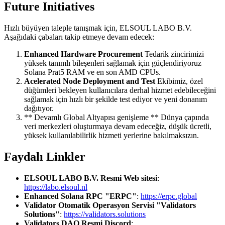
Future Initiatives
Hızlı büyüyen taleple tanışmak için, ELSOUL LABO B.V.
Aşağıdaki çabaları takip etmeye devam edecek:
Enhanced Hardware Procurement
Tedarik zincirimizi
yüksek tanımlı bileşenleri sağlamak için güçlendiriyoruz
Solana Prat5 RAM ve en son AMD CPUs.
Acelerated Node Deployment and Test
Ekibimiz, özel
düğümleri bekleyen kullanıcılara derhal hizmet edebileceğini
sağlamak için hızlı bir şekilde test ediyor ve yeni donanım
dağıtıyor.
** Devamlı Global Altyapısı genişleme ** Dünya çapında
veri merkezleri oluşturmaya devam edeceğiz, düşük ücretli,
yüksek kullanılabilirlik hizmeti yerlerine bakılmaksızın.
Faydalı Linkler
ELSOUL LABO B.V. Resmi Web sitesi
:
https://labo.elsoul.nl
Enhanced Solana RPC "ERPC"
:
https://erpc.global
Validator Otomatik Operasyon Servisi "Validators
Solutions"
:
https://validators.solutions
Validators DAO Resmi Discord
: