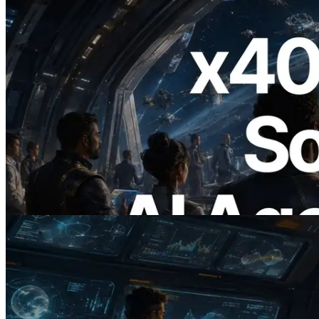
2026.07.04
ERPC x402 destekli Solana RPC'yi
yayınladı — AI agent'ların ihtiyaç
duydukları API'ler için anında ödeme
yaptığı dönem
Bu makaleyi oku