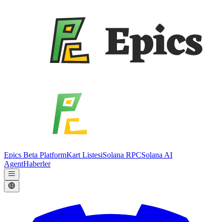
Epics Beta Platform
Kart Listesi
Solana RPC
Solana AI
Agent
Haberler