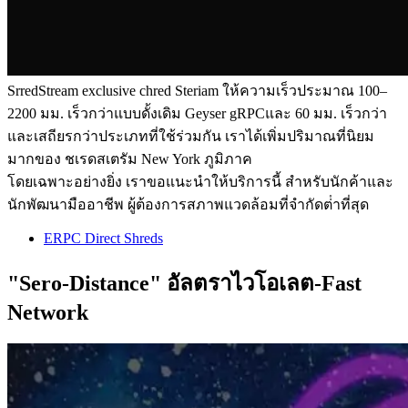
SrredStream exclusive chred Steriam ให้ความเร็วประมาณ 100–
2200 มม. เร็วกว่าแบบดั้งเดิม Geyser gRPCและ 60 มม. เร็วกว่า
และเสถียรกว่าประเภทที่ใช้ร่วมกัน เราได้เพิ่มปริมาณที่นิยม
มากของ ชเรดสเตรัม New York ภูมิภาค
โดยเฉพาะอย่างยิ่ง เราขอแนะนําให้บริการนี้ สําหรับนักค้าและ
นักพัฒนามืออาชีพ ผู้ต้องการสภาพแวดล้อมที่จํากัดต่ําที่สุด
ERPC Direct Shreds
"Sero-Distance" อัลตราไวโอเลต-Fast
Network