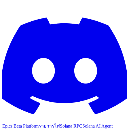
Epics Beta Platform
รายการไพ่
Solana RPC
Solana AI Agent