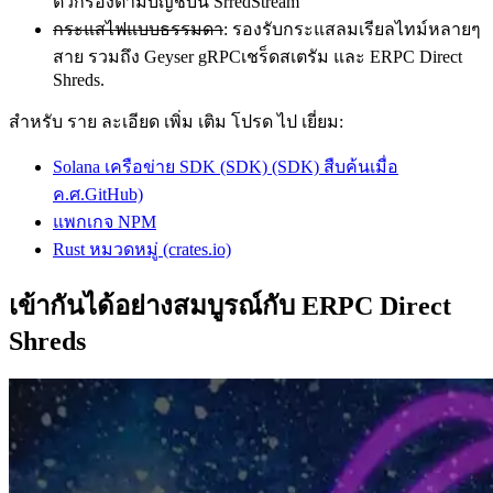
ตัวกรองตามบัญชีบน SrredStream
กระแสไฟแบบธรรมดา
: รองรับกระแสลมเรียลไทม์หลายๆ
สาย รวมถึง Geyser gRPCเชร็ดสเตรัม และ ERPC Direct
Shreds.
สําหรับ ราย ละเอียด เพิ่ม เติม โปรด ไป เยี่ยม:
Solana เครือข่าย SDK (SDK) (SDK) สืบค้นเมื่อ
ค.ศ.GitHub)
แพกเกจ NPM
Rust หมวดหมู่ (crates.io)
เข้ากันได้อย่างสมบูรณ์กับ ERPC Direct
Shreds