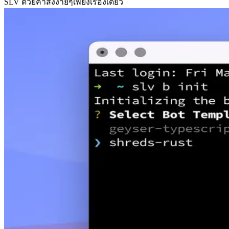
SLV ด้วยคําสั่งง่ายๆเพียงเรื่องเดียว