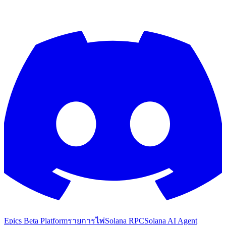
Epics Beta Platform
รายการไพ่
Solana RPC
Solana AI Agent