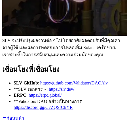
SLV จะปรับปรุงผลงานต่อ ๆ ไป โดยอาศัยผลตอบรับที่มีคุณค่า
จากผู้ใช้ และผลการทดสอบการโหลดเพิ่ม Solana เครือข่าย.
เราซาบซึ้งในการสนับสนุนและความร่วมมือของคุณ
เชื่อมโยงที่เชื่อมโยง
SLV GitHub
:
https://github.com/ValidatorsDAO/slv
**SLV เอกสาร ~:
https://slv.dev/
ERPC
:
https://erpc.global/
**Validators DAO อย่างเป็นทางการ
https://discord.gg/C7ZQSrCkYR
ก่อนหน้า