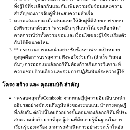
ทั้งผู้ใช้ที่จะเลือกกันและกัน เพิ่มความซับซ้อนและความ
สําคัญของการจับคู่ที่ประสบความสําเร็จ
ความเสมอภาค
เมื่อเสนอแนะให้จับคู่ที่มีศักยภาพ ระบบ
ยังพิจารณาด้วยว่า "พรรคอื่น ๆ มีแนวโน้มจะเลือกฉัน"
คาดการณ์ว่าทั้งความชอบและเงื่อนไขของผู้ใช้จะเรียงตัว
กันได้ดีขนาดไหน
** กระบวนการแนะนําอย่างซับซ้อน~ เพราะเป้าหมาย
สูงสุดคือการบรรลุความพึงพอใจร่วมกัน (สําเร็จ “เสมอ
กัน") การออกแบบอัลกอริทึมต้องก้าวเกินการวิเคราะห์
ความชอบด้านเดียว และรวมการปฏิสัมพันธ์ระหว่างผู้ใช้
โครง สร้าง และ คุณสมบัติ สําคัญ
~ครอบคลุมทั้งCombook: จากทฤษฎีสู่ความอิ่มเอิบ บทนํา
อธิบายอย่างชัดเจนถึงภูมิหลังของระบบแนะนําทางทฤษฎี
ที่กลับกัน ต่อไปนี้โดยตัวอย่างขั้นตอนของอัลกอริทึมที่ประ
สบความสําเร็จมากที่สุด ผู้อ่านที่มีความรู้พื้นฐานในการ
เรียนรู้ของเครื่อง สามารถดําเนินการอย่างรวดเร็วในอัล