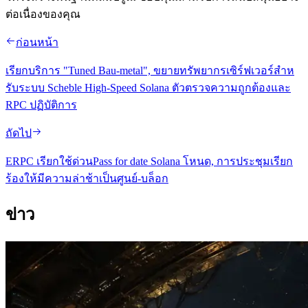
ต่อเนื่องของคุณ
ก่อนหน้า
เรียกบริการ "Tuned Bau-metal", ขยายทรัพยากรเซิร์ฟเวอร์สําห
รับระบบ Scheble High-Speed Solana ตัวตรวจความถูกต้องและ
RPC ปฏิบัติการ
ถัดไป
ERPC เรียกใช้ด่วนPass for date Solana โหนด, การประชุมเรียก
ร้องให้มีความล่าช้าเป็นศูนย์-บล็อก
ข่าว