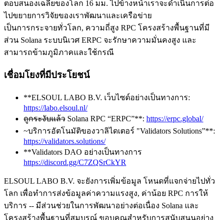
ตอบสนองเฉลี่ยของโลก 16 มม. ไปข้างหน้าเราจะดําเนินการต่อ
ไปขยายการวิจัยของเราพัฒนาและเครือข่าย
เป็นการกระจายทั่วโลก, ความถี่สูง RPC โครงสร้างพื้นฐานที่มี
ส่วน Solana ระบบนิเวศ ERPC จะรักษาความมั่นคงสูง และ
สามารถข้ามภูมิภาคและใช้กรณี
เชื่อมโยงที่มีประโยชน์
**ELSOUL LABO B.V. เว็บไซด์อย่างเป็นทางการ:
https://labo.elsoul.nl/
ถูกระงับแล้ว
Solana RPC “ERPC”**:
https://erpc.global/
~บริการอัตโนมัติของวาลิไดเตอร์ "Validators Solutions”**:
https://validators.solutions/
**Validators DAO อย่างเป็นทางการ
https://discord.gg/C7ZQSrCkYR
ELSOUL LABO B.V. จะยังการเพิ่มข้อมูล โหนดที่แจกจ่ายไปทั่ว
โลก เพื่อทําการส่งข้อมูลค่าความแรงสูง, ค่าน้อย RPC การให้
บริการ -- มีส่วนช่วยในการพัฒนาอย่างต่อเนื่อง Solana และ
โครงสร้างพื้นฐานที่สมบรูณ์ ขอบคุณสําหรับการสนับสนุนอย่าง