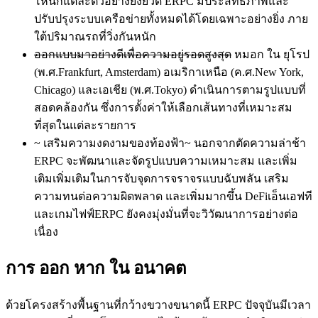
โหนกแต่ละตัวอย่างยิ่งยวด ERPC มีประสิทธิภาพและ
ปรับปรุงระบบเครือข่ายทั้งหมดได้โดยเฉพาะอย่างยิ่ง ภาย
ใต้ปริมาณรถที่วิ่งกันหนัก
ออกแบบมาอย่างดีเพื่อความอยู่รอดสูงสุด
หมอก ใน ยุโรป
(พ.ศ.Frankfurt, Amsterdam) อเมริกาเหนือ (ค.ศ.New York,
Chicago) และเอเชีย (พ.ศ.Tokyo) ดําเนินการตามรูปแบบที่
สอดคล้องกัน ซึ่งการตั้งค่าให้เลือกเส้นทางที่เหมาะสม
ที่สุดในแต่ละรายการ
~ เสริมความงดงามของท้องฟ้า~ นอกจากตัดความล่าช้า
ERPC จะพัฒนาและจัดรูปแบบความเหมาะสม และเพิ่ม
เติมเพิ่มเติมในการจับจุดการจราจรแบบฉับพลัน เสริม
ความทนต่อความผิดพลาด และเพิ่มมากขึ้น DeFiเอ็นเอฟที
และเกมไฟฟ์ERPC ยังคงมุ่งมั่นที่จะวิวัฒนาการอย่างต่อ
เนื่อง
การ ออก หาก ใน อนาคต
ด้วยโครงสร้างพื้นฐานที่กว้างขวางขนาดนี้ ERPC ปัจจุบันมีเวลา