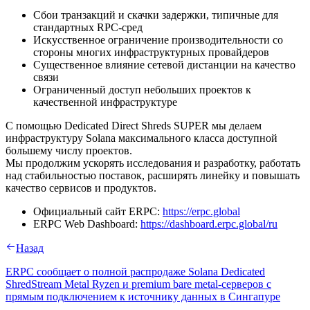
Сбои транзакций и скачки задержки, типичные для
стандартных RPC-сред
Искусственное ограничение производительности со
стороны многих инфраструктурных провайдеров
Существенное влияние сетевой дистанции на качество
связи
Ограниченный доступ небольших проектов к
качественной инфраструктуре
С помощью Dedicated Direct Shreds SUPER мы делаем
инфраструктуру Solana максимального класса доступной
большему числу проектов.
Мы продолжим ускорять исследования и разработку, работать
над стабильностью поставок, расширять линейку и повышать
качество сервисов и продуктов.
Официальный сайт ERPC:
https://erpc.global
ERPC Web Dashboard:
https://dashboard.erpc.global/ru
Назад
ERPC сообщает о полной распродаже Solana Dedicated
ShredStream Metal Ryzen и premium bare metal-серверов с
прямым подключением к источнику данных в Сингапуре