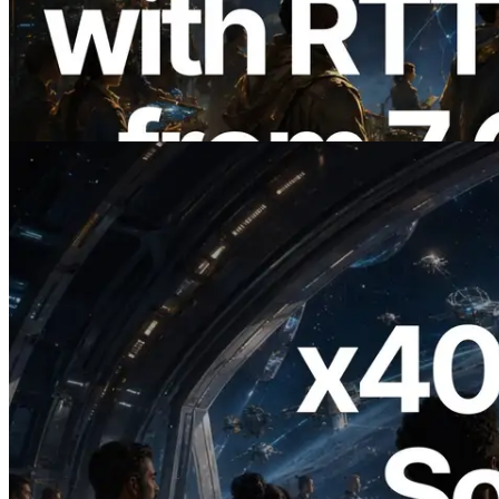
API измерением ping из 7 глобальных
регионов — также запущен Validators
Information API
Читать статью
2026.07.04
ERPC запускает Solana RPC с
поддержкой x402 — Эпоха, в которой