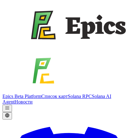
Epics Beta Platform
Список карт
Solana RPC
Solana AI
Agent
Новости