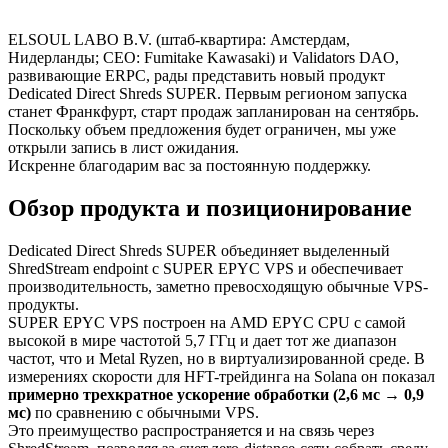
ELSOUL LABO B.V. (штаб-квартира: Амстердам,
Нидерланды; CEO: Fumitake Kawasaki) и Validators DAO,
развивающие ERPC, рады представить новый продукт
Dedicated Direct Shreds SUPER. Первым регионом запуска
станет Франкфурт, старт продаж запланирован на сентябрь.
Поскольку объем предложения будет ограничен, мы уже
открыли запись в лист ожидания.
Искренне благодарим вас за постоянную поддержку.
Обзор продукта и позиционирование
Dedicated Direct Shreds SUPER объединяет выделенный
ShredStream endpoint с SUPER EPYC VPS и обеспечивает
производительность, заметно превосходящую обычные VPS-
продукты.
SUPER EPYC VPS построен на AMD EPYC CPU с самой
высокой в мире частотой 5,7 ГГц и дает тот же диапазон
частот, что и Metal Ryzen, но в виртуализированной среде. В
измерениях скорости для HFT-трейдинга на Solana он показал
примерно трехкратное ускорение обработки (2,6 мс → 0,9
мс)
по сравнению с обычными VPS.
Это преимущество распространяется и на связь через