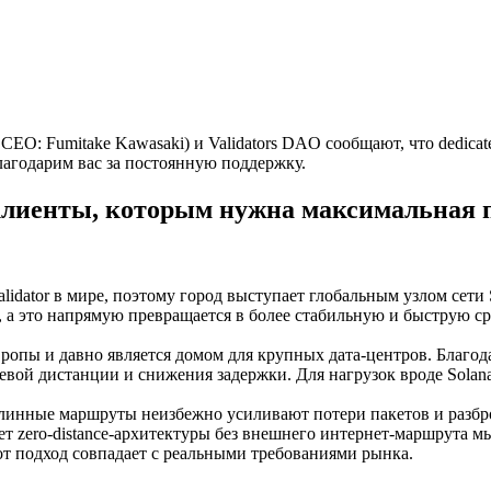
: Fumitake Kawasaki) и Validators DAO сообщают, что dedicated
агодарим вас за постоянную поддержку.
лиенты, которым нужна максимальная 
idator в мире, поэтому город выступает глобальным узлом сети S
, а это напрямую превращается в более стабильную и быструю 
вропы и давно является домом для крупных дата-центров. Благ
вой дистанции и снижения задержки. Для нагрузок вроде Solana,
 длинные маршруты неизбежно усиливают потери пакетов и разб
счет zero-distance-архитектуры без внешнего интернет-маршрута
тот подход совпадает с реальными требованиями рынка.