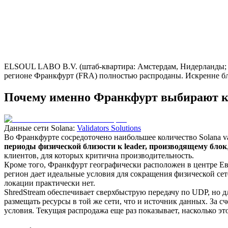
ELSOUL LABO B.V. (штаб-квартира: Амстердам, Нидерланды; CEO
регионе Франкфурт (FRA) полностью распроданы. Искренне бл
Почему именно Франкфурт выбирают к
Данные сети Solana:
Validators Solutions
Во Франкфурте сосредоточено наибольшее количество Solana val
периоды физической близости к leader, производящему блок
клиентов, для которых критична производительность.
Кроме того, Франкфурт географически расположен в центре Е
регион дает идеальные условия для сокращения физической сете
локации практически нет.
ShredStream обеспечивает сверхбыструю передачу по UDP, но
размещать ресурсы в той же сети, что и источник данных. За 
условия. Текущая распродажа еще раз показывает, насколько э