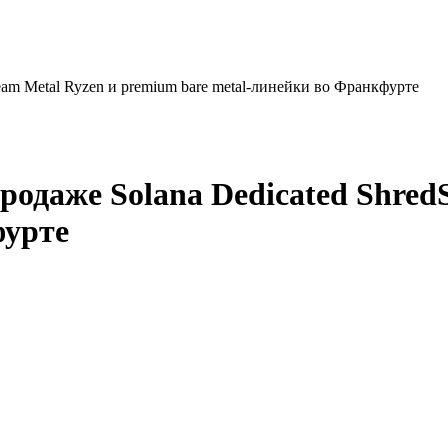
eam Metal Ryzen и premium bare metal-линейки во Франкфурте
одаже Solana Dedicated Shred
фурте