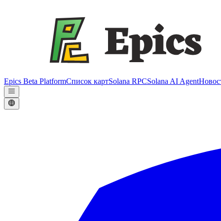
Epics Beta Platform
Список карт
Solana RPC
Solana AI Agent
Новос