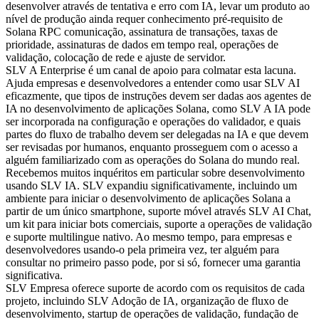
desenvolver através de tentativa e erro com IA, levar um produto ao
nível de produção ainda requer conhecimento pré-requisito de
Solana RPC comunicação, assinatura de transações, taxas de
prioridade, assinaturas de dados em tempo real, operações de
validação, colocação de rede e ajuste de servidor.
SLV A Enterprise é um canal de apoio para colmatar esta lacuna.
Ajuda empresas e desenvolvedores a entender como usar SLV AI
eficazmente, que tipos de instruções devem ser dadas aos agentes de
IA no desenvolvimento de aplicações Solana, como SLV A IA pode
ser incorporada na configuração e operações do validador, e quais
partes do fluxo de trabalho devem ser delegadas na IA e que devem
ser revisadas por humanos, enquanto prosseguem com o acesso a
alguém familiarizado com as operações do Solana do mundo real.
Recebemos muitos inquéritos em particular sobre desenvolvimento
usando SLV IA. SLV expandiu significativamente, incluindo um
ambiente para iniciar o desenvolvimento de aplicações Solana a
partir de um único smartphone, suporte móvel através SLV AI Chat,
um kit para iniciar bots comerciais, suporte a operações de validação
e suporte multilingue nativo. Ao mesmo tempo, para empresas e
desenvolvedores usando-o pela primeira vez, ter alguém para
consultar no primeiro passo pode, por si só, fornecer uma garantia
significativa.
SLV Empresa oferece suporte de acordo com os requisitos de cada
projeto, incluindo SLV Adoção de IA, organização de fluxo de
desenvolvimento, startup de operações de validação, fundação de