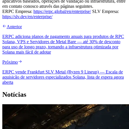
aplicativos baseados, operações de validação ou infraestrutura, entre
em contato conosco através das páginas seguintes.
ERPC Empresa:
https://erpc.global/en/enterprise/
SLV Empresa:
https://slv.dev/en/enterprise/
Anterior
ERPC adiciona planos de pagamento anuais para produtos de RPC
Solana, VPS e Servidores de Metal Bare — até 30% de desconto
para uso de longo prazo, tornando a infraestrutura otimizada por
Solana mais fácil de adotar
Próximo
ERPC vende Frankfurt SLV Metal (Ryzen 9 Lineup) — Escala de
aquisição de servidores especializados Solana, lista de espera agora
aberta
Notícias