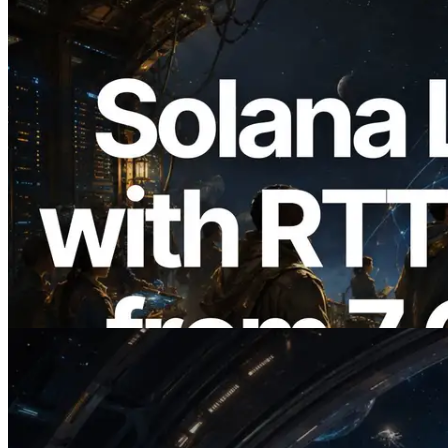
2026.08.05
ERPC expande a Solana Leader Slot API
com medição de ping a partir de 7 regiões
globais — Validators Information API
também lançada
Ler este artigo