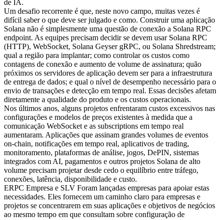
de IA.
Um desafio recorrente é que, neste novo campo, muitas vezes é
difícil saber o que deve ser julgado e como. Construir uma aplicação
Solana não é simplesmente uma questão de conexão a Solana RPC
endpoint. As equipes precisam decidir se devem usar Solana RPC
(HTTP), WebSocket, Solana Geyser gRPC, ou Solana Shredstream;
qual a região para implantar; como controlar os custos como
contagens de conexão e aumento de volume de assinatura; quão
próximos os servidores de aplicação devem ser para a infraestrutura
de entrega de dados; e qual o nível de desempenho necessário para o
envio de transações e detecção em tempo real. Essas decisões afetam
diretamente a qualidade do produto e os custos operacionais.
Nos últimos anos, alguns projetos enfrentaram custos excessivos nas
configurações e modelos de preços existentes à medida que a
comunicação WebSocket e as subscriptions em tempo real
aumentaram. Aplicações que assinam grandes volumes de eventos
on-chain, notificações em tempo real, aplicativos de trading,
monitoramento, plataformas de análise, jogos, DePIN, sistemas
integrados com AI, pagamentos e outros projetos Solana de alto
volume precisam projetar desde cedo o equilíbrio entre tráfego,
conexões, latência, disponibilidade e custo.
ERPC Empresa e SLV Foram lançadas empresas para apoiar estas
necessidades. Eles fornecem um caminho claro para empresas e
projetos se concentrarem em suas aplicações e objetivos de negócios
ao mesmo tempo em que consultam sobre configuração de