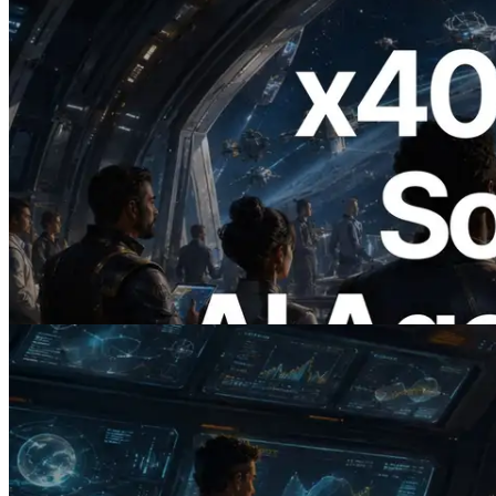
2026.07.04
ERPC lança Solana RPC com suporte a
x402 — A era em que agentes de IA
pagam sob demanda pelas APIs de que
precisam
Ler este artigo