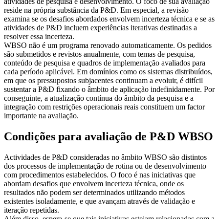
atividades de pesquisa e desenvolvimento. O foco de sua avaliação
reside na própria substância da P&D. Em especial, a revisão
examina se os desafios abordados envolvem incerteza técnica e se as
atividades de P&D incluem experiências iterativas destinadas a
resolver essa incerteza.
WBSO não é um programa renovado automaticamente. Os pedidos
são submetidos e revistos anualmente, com temas de pesquisa,
conteúdo de pesquisa e quadros de implementação avaliados para
cada período aplicável. Em domínios como os sistemas distribuídos,
em que os pressupostos subjacentes continuam a evoluir, é difícil
sustentar a P&D fixando o âmbito de aplicação indefinidamente. Por
conseguinte, a atualização contínua do âmbito da pesquisa e a
integração com restrições operacionais reais constituem um factor
importante na avaliação.
Condições para avaliação de P&D WBSO
Actividades de P&D consideradas no âmbito WBSO são distintos
dos processos de implementação de rotina ou de desenvolvimento
com procedimentos estabelecidos. O foco é nas iniciativas que
abordam desafios que envolvem incerteza técnica, onde os
resultados não podem ser determinados utilizando métodos
existentes isoladamente, e que avançam através de validação e
iteração repetidas.
Além disso, espera-se que tais iniciativas estejam relacionadas com a