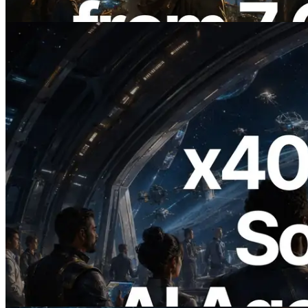
Ler este artigo
2026.07.04
ERPC lança Solana RPC com suporte a
x402 — A era em que agentes de IA
pagam sob demanda pelas APIs de que
precisam
Ler este artigo