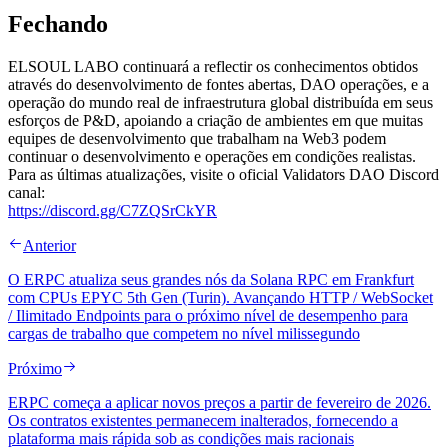
Fechando
ELSOUL LABO continuará a reflectir os conhecimentos obtidos
através do desenvolvimento de fontes abertas, DAO operações, e a
operação do mundo real de infraestrutura global distribuída em seus
esforços de P&D, apoiando a criação de ambientes em que muitas
equipes de desenvolvimento que trabalham na Web3 podem
continuar o desenvolvimento e operações em condições realistas.
Para as últimas atualizações, visite o oficial Validators DAO Discord
canal:
https://discord.gg/C7ZQSrCkYR
Anterior
O ERPC atualiza seus grandes nós da Solana RPC em Frankfurt
com CPUs EPYC 5th Gen (Turin). Avançando HTTP / WebSocket
/ Ilimitado Endpoints para o próximo nível de desempenho para
cargas de trabalho que competem no nível milissegundo
Próximo
ERPC começa a aplicar novos preços a partir de fevereiro de 2026.
Os contratos existentes permanecem inalterados, fornecendo a
plataforma mais rápida sob as condições mais racionais