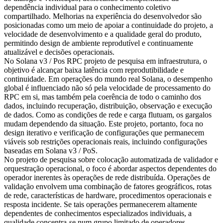
dependência individual para o conhecimento coletivo
compartilhado. Melhorias na experiência do desenvolvedor são
posicionadas como um meio de apoiar a continuidade do projeto, a
velocidade de desenvolvimento e a qualidade geral do produto,
permitindo design de ambiente reprodutível e continuamente
atualizável e decisões operacionais.
No Solana v3 / Pos RPC projeto de pesquisa em infraestrutura, o
objetivo é alcançar baixa latência com reprodutibilidade e
continuidade. Em operações do mundo real Solana, o desempenho
global é influenciado não só pela velocidade de processamento do
RPC em si, mas também pela coerência de todo o caminho dos
dados, incluindo recuperação, distribuição, observação e execução
de dados. Como as condições de rede e carga flutuam, os gargalos
mudam dependendo da situação. Este projeto, portanto, foca no
design iterativo e verificação de configurações que permanecem
viáveis sob restrições operacionais reais, incluindo configurações
baseadas em Solana v3 / PoS.
No projeto de pesquisa sobre colocação automatizada de validador e
orquestração operacional, o foco é abordar aspectos dependentes do
operador inerentes às operações de rede distribuída. Operações de
validação envolvem uma combinação de fatores geográficos, rotas
de rede, características de hardware, procedimentos operacionais e
resposta incidente. Se tais operações permanecerem altamente
dependentes de conhecimentos especializados individuais, a
qualidade concentra-se num grupo limitado de operadores