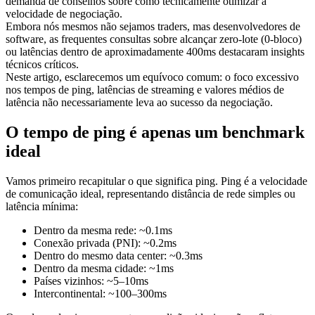
demanda de conselhos sobre como tecnicamente otimizar a
velocidade de negociação.
Embora nós mesmos não sejamos traders, mas desenvolvedores de
software, as frequentes consultas sobre alcançar zero-lote (0-bloco)
ou latências dentro de aproximadamente 400ms destacaram insights
técnicos críticos.
Neste artigo, esclarecemos um equívoco comum: o foco excessivo
nos tempos de ping, latências de streaming e valores médios de
latência não necessariamente leva ao sucesso da negociação.
O tempo de ping é apenas um benchmark
ideal
Vamos primeiro recapitular o que significa ping. Ping é a velocidade
de comunicação ideal, representando distância de rede simples ou
latência mínima:
Dentro da mesma rede: ~0.1ms
Conexão privada (PNI): ~0.2ms
Dentro do mesmo data center: ~0.3ms
Dentro da mesma cidade: ~1ms
Países vizinhos: ~5–10ms
Intercontinental: ~100–300ms