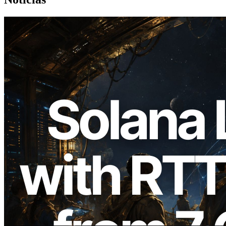
2026.08.05
ERPC expande a Solana Leader Slot API
com medição de ping a partir de 7 regiões
globais — Validators Information API
também lançada
Ler este artigo