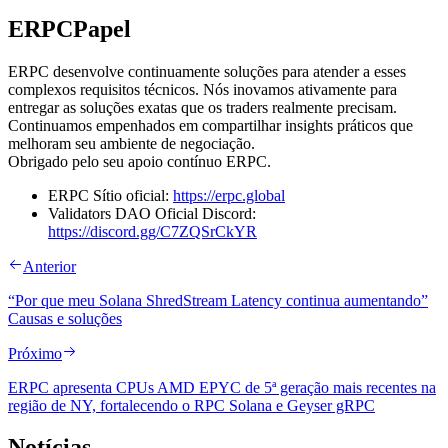
ERPCPapel
ERPC desenvolve continuamente soluções para atender a esses
complexos requisitos técnicos. Nós inovamos ativamente para
entregar as soluções exatas que os traders realmente precisam.
Continuamos empenhados em compartilhar insights práticos que
melhoram seu ambiente de negociação.
Obrigado pelo seu apoio contínuo ERPC.
ERPC Sítio oficial:
https://erpc.global
Validators DAO Oficial Discord:
https://discord.gg/C7ZQSrCkYR
Anterior
“Por que meu Solana ShredStream Latency continua aumentando”
Causas e soluções
Próximo
ERPC apresenta CPUs AMD EPYC de 5ª geração mais recentes na
região de NY, fortalecendo o RPC Solana e Geyser gRPC
Notícias