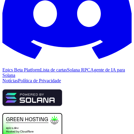
Epics Beta Platform
Lista de cartas
Solana RPC
Agente de IA para
Solana
Notícias
Política de Privacidade