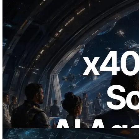
2026.07.04
ERPC lança Solana RPC com suporte a
x402 — A era em que agentes de IA
pagam sob demanda pelas APIs de que
precisam
Ler este artigo