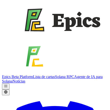
Epics Beta Platform
Lista de cartas
Solana RPC
Agente de IA para
Solana
Notícias