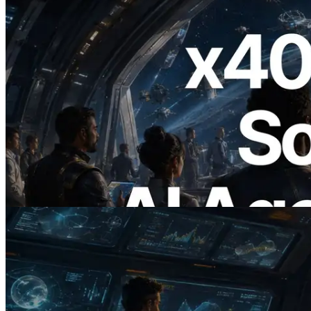
2026.07.04
ERPC lança Solana RPC com suporte a
x402 — A era em que agentes de IA
pagam sob demanda pelas APIs de que
precisam
Ler este artigo