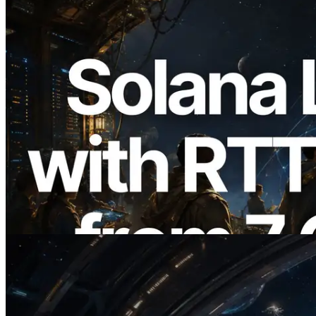
2026.08.05
ERPC expande a Solana Leader Slot API
com medição de ping a partir de 7 regiões
globais — Validators Information API
também lançada
Ler este artigo