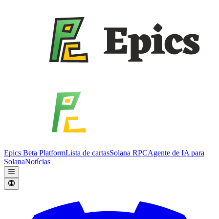
Epics Beta Platform
Lista de cartas
Solana RPC
Agente de IA para
Solana
Notícias