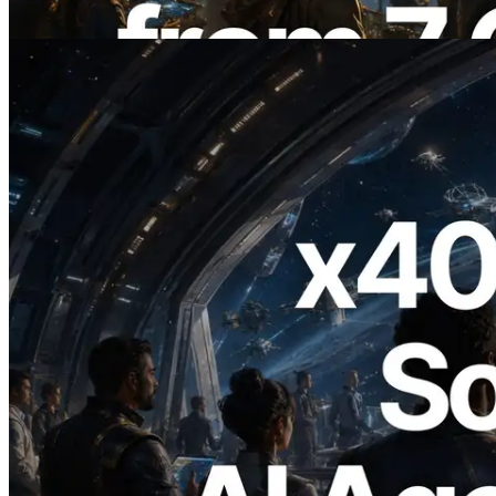
Ler este artigo
2026.07.04
ERPC lança Solana RPC com suporte a
x402 — A era em que agentes de IA
pagam sob demanda pelas APIs de que
precisam
Ler este artigo