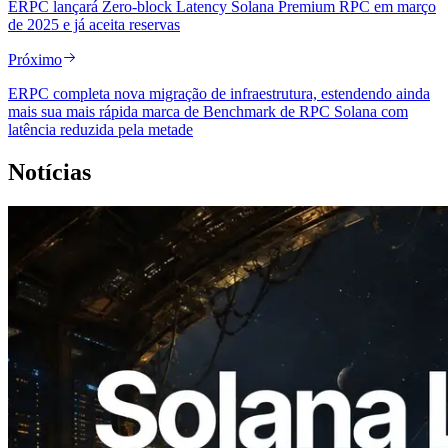
ERPC lançará Zero-block Latency Solana Premium RPC em março
de 2025 e já aceita reservas
Próximo
ERPC completa nova migração de infraestrutura, estendendo ainda
mais sua mais rápida marca de Benchmark de RPC Solana com
latência reduzida pela metade
Notícias
2026.08.05