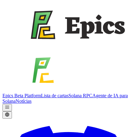
Epics Beta Platform
Lista de cartas
Solana RPC
Agente de IA para
Solana
Notícias