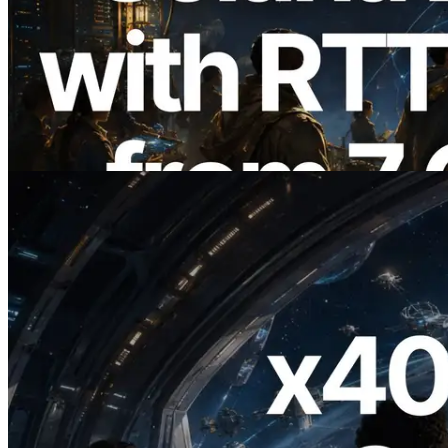
ERPC expande a Solana Leader Slot API
com medição de ping a partir de 7 regiões
globais — Validators Information API
também lançada
Ler este artigo
2026.07.04