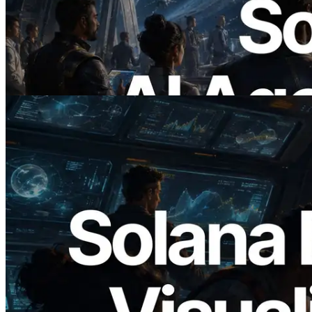
ERPC lança Solana RPC com suporte a
x402 — A era em que agentes de IA
pagam sob demanda pelas APIs de que
precisam
Ler este artigo
2026.05.24
Validators Solutions lança Solana Block
Analyzer — Visualizando o tempo de