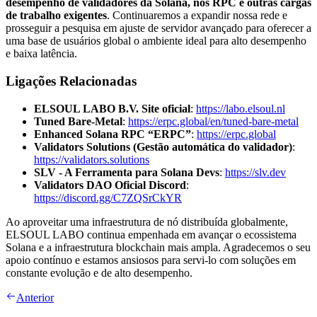
desempenho de validadores da Solana, nós RPC e outras cargas
de trabalho exigentes
. Continuaremos a expandir nossa rede e
prosseguir a pesquisa em ajuste de servidor avançado para oferecer a
uma base de usuários global o ambiente ideal para alto desempenho
e baixa latência.
Ligações Relacionadas
ELSOUL LABO B.V. Site oficial
:
https://labo.elsoul.nl
Tuned Bare-Metal
:
https://erpc.global/en/tuned-bare-metal
Enhanced Solana RPC “ERPC”
:
https://erpc.global
Validators Solutions (Gestão automática do validador)
:
https://validators.solutions
SLV - A Ferramenta para Solana Devs
:
https://slv.dev
Validators DAO Oficial Discord
:
https://discord.gg/C7ZQSrCkYR
Ao aproveitar uma infraestrutura de nó distribuída globalmente,
ELSOUL LABO continua empenhada em avançar o ecossistema
Solana e a infraestrutura blockchain mais ampla. Agradecemos o seu
apoio contínuo e estamos ansiosos para servi-lo com soluções em
constante evolução e de alto desempenho.
Anterior