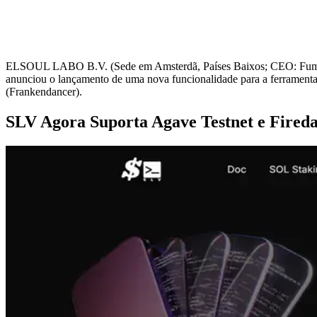
ELSOUL LABO B.V. (Sede em Amsterdã, Países Baixos; CEO: Fumitak
anunciou o lançamento de uma nova funcionalidade para a ferramenta
(Frankendancer).
SLV Agora Suporta Agave Testnet e Fired