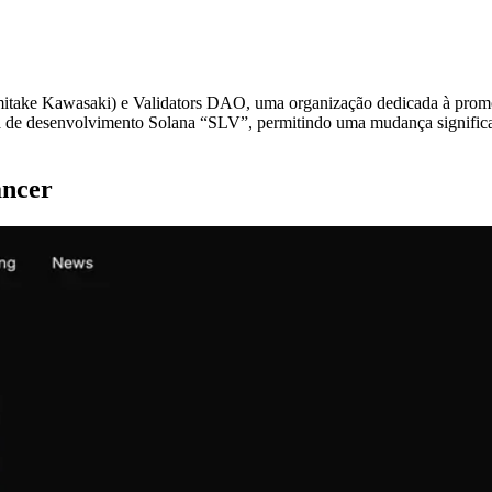
e Kawasaki) e Validators DAO, uma organização dedicada à promoção
 de desenvolvimento Solana “SLV”, permitindo uma mudança significat
ancer