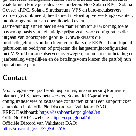
vaak binnen korte periodes te veranderen. Hoe Solana RPC, Solana
Geyser gRPC, Solana Shredstream, VPS en bare-metalservers
worden gecombineerd, heeft direct invloed op verwerkingskwaliteit,
monitoringstructuur en operationele kosten.
Jaarbetalingsplannen bieden een manier om tot 30% korting toe te
passen op basis van het huidige prijsniveau voor configuraties die
uitgaan van doorlopend gebruik. Ontwikkelaars die
productiegebruik voorbereiden, gebruikers die ERPC al doorlopend
gebruiken en bedrijven of projecten die langetermijnconfiguraties
met VPS of bare-metalservers overwegen, kunnen maandbetaling en
jaarbetaling vergelijken en de betalingsvorm kiezen die past bij hun
operationele plan.
Contact
Voor vragen over jaarbetalingsplannen, in aanmerking komende
plannen, VPS, bare-metalservers, Solana RPC-producten,
configuratieadvies of bestaande contracten kunt u een supportticket
aanmaken in de officiële Discord van Validators DAO.
ERPC Dashboard:
https://dashboard.erpc.global/en
Officiële ERPC-website:
https://erpc.global/nl
Officiële Discord van Validators DAO:
https://discord.gg/C7ZQSrCkYR