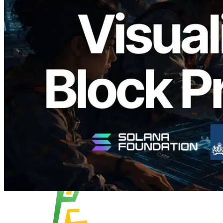
Validators Solutions lanceert Solana
Block Analyzer — blockproductietijd per
slot en de toegewezen validator
gevisualiseerd
Lees dit artikel
Meer laden