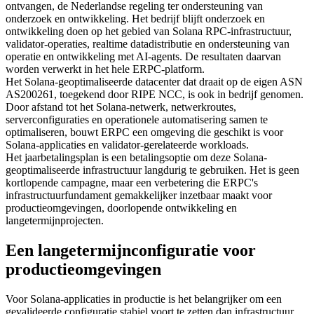
ontvangen, de Nederlandse regeling ter ondersteuning van
onderzoek en ontwikkeling. Het bedrijf blijft onderzoek en
ontwikkeling doen op het gebied van Solana RPC-infrastructuur,
validator-operaties, realtime datadistributie en ondersteuning van
operatie en ontwikkeling met AI-agents. De resultaten daarvan
worden verwerkt in het hele ERPC-platform.
Het Solana-geoptimaliseerde datacenter dat draait op de eigen ASN
AS200261, toegekend door RIPE NCC, is ook in bedrijf genomen.
Door afstand tot het Solana-netwerk, netwerkroutes,
serverconfiguraties en operationele automatisering samen te
optimaliseren, bouwt ERPC een omgeving die geschikt is voor
Solana-applicaties en validator-gerelateerde workloads.
Het jaarbetalingsplan is een betalingsoptie om deze Solana-
geoptimaliseerde infrastructuur langdurig te gebruiken. Het is geen
kortlopende campagne, maar een verbetering die ERPC's
infrastructuurfundament gemakkelijker inzetbaar maakt voor
productieomgevingen, doorlopende ontwikkeling en
langetermijnprojecten.
Een langetermijnconfiguratie voor
productieomgevingen
Voor Solana-applicaties in productie is het belangrijker om een
gevalideerde configuratie stabiel voort te zetten dan infrastructuur