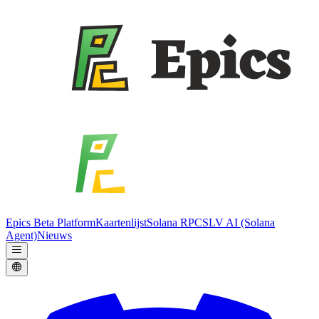
Epics Beta Platform
Kaartenlijst
Solana RPC
SLV AI (Solana
Agent)
Nieuws