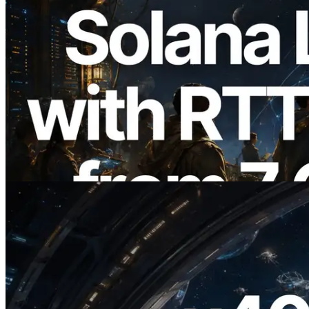
2026.08.05
ERPC Breidt Solana Leader Slot API Uit
met Pingmeting vanuit 7 Wereldwijde
Regio’s — Validators Information API
Ook Gelanceerd
Lees dit artikel