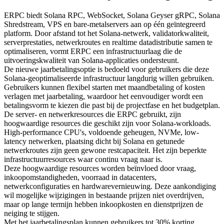
ERPC biedt Solana RPC, WebSocket, Solana Geyser gRPC, Solana
Shredstream, VPS en bare-metalservers aan op één geïntegreerd
platform. Door afstand tot het Solana-netwerk, validatorkwaliteit,
serverprestaties, netwerkroutes en realtime datadistributie samen te
optimaliseren, vormt ERPC een infrastructuurlaag die de
uitvoeringskwaliteit van Solana-applicaties ondersteunt.
De nieuwe jaarbetalingsoptie is bedoeld voor gebruikers die deze
Solana-geoptimaliseerde infrastructuur langdurig willen gebruiken.
Gebruikers kunnen flexibel starten met maandbetaling of kosten
verlagen met jaarbetaling, waardoor het eenvoudiger wordt een
betalingsvorm te kiezen die past bij de projectfase en het budgetplan.
De server- en netwerkresources die ERPC gebruikt, zijn
hoogwaardige resources die geschikt zijn voor Solana-workloads.
High-performance CPU's, voldoende geheugen, NVMe, low-
latency netwerken, plaatsing dicht bij Solana en getunede
netwerkroutes zijn geen gewone restcapaciteit. Het zijn beperkte
infrastructuurresources waar continu vraag naar is.
Deze hoogwaardige resources worden beïnvloed door vraag,
inkoopomstandigheden, voorraad in datacenters,
netwerkconfiguraties en hardwarevernieuwing. Deze aankondiging
wil mogelijke wijzigingen in bestaande prijzen niet overdrijven,
maar op lange termijn hebben inkoopkosten en dienstprijzen de
neiging te stijgen.
Met het jaarbetalingsplan kunnen gebruikers tot 30% korting