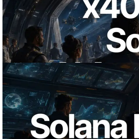
2026.07.04
ERPC Lanceert x402-Enabled Solana
RPC — Het Tijdperk Waarin AI Agents
On Demand Voor API's Betalen
Lees dit artikel
2026.05.24