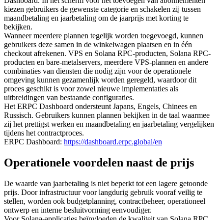
Dashboard. In het scherm voor het toevoegen van abonnementen
kiezen gebruikers de gewenste categorie en schakelen zij tussen
maandbetaling en jaarbetaling om de jaarprijs met korting te
bekijken.
Wanneer meerdere plannen tegelijk worden toegevoegd, kunnen
gebruikers deze samen in de winkelwagen plaatsen en in één
checkout afrekenen. VPS en Solana RPC-producten, Solana RPC-
producten en bare-metalservers, meerdere VPS-plannen en andere
combinaties van diensten die nodig zijn voor de operationele
omgeving kunnen gezamenlijk worden geregeld, waardoor dit
proces geschikt is voor zowel nieuwe implementaties als
uitbreidingen van bestaande configuraties.
Het ERPC Dashboard ondersteunt Japans, Engels, Chinees en
Russisch. Gebruikers kunnen plannen bekijken in de taal waarmee
zij het prettigst werken en maandbetaling en jaarbetaling vergelijken
tijdens het contractproces.
ERPC Dashboard:
https://dashboard.erpc.global/en
Operationele voordelen naast de prijs
De waarde van jaarbetaling is niet beperkt tot een lagere getoonde
prijs. Door infrastructuur voor langdurig gebruik vooraf veilig te
stellen, worden ook budgetplanning, contractbeheer, operationeel
ontwerp en interne besluitvorming eenvoudiger.
Voor Solana-applicaties beïnvloeden de kwaliteit van Solana RPC,