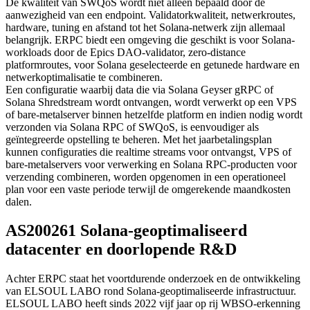
De kwaliteit van SWQoS wordt niet alleen bepaald door de
aanwezigheid van een endpoint. Validatorkwaliteit, netwerkroutes,
hardware, tuning en afstand tot het Solana-netwerk zijn allemaal
belangrijk. ERPC biedt een omgeving die geschikt is voor Solana-
workloads door de Epics DAO-validator, zero-distance
platformroutes, voor Solana geselecteerde en getunede hardware en
netwerkoptimalisatie te combineren.
Een configuratie waarbij data die via Solana Geyser gRPC of
Solana Shredstream wordt ontvangen, wordt verwerkt op een VPS
of bare-metalserver binnen hetzelfde platform en indien nodig wordt
verzonden via Solana RPC of SWQoS, is eenvoudiger als
geïntegreerde opstelling te beheren. Met het jaarbetalingsplan
kunnen configuraties die realtime streams voor ontvangst, VPS of
bare-metalservers voor verwerking en Solana RPC-producten voor
verzending combineren, worden opgenomen in een operationeel
plan voor een vaste periode terwijl de omgerekende maandkosten
dalen.
AS200261 Solana-geoptimaliseerd
datacenter en doorlopende R&D
Achter ERPC staat het voortdurende onderzoek en de ontwikkeling
van ELSOUL LABO rond Solana-geoptimaliseerde infrastructuur.
ELSOUL LABO heeft sinds 2022 vijf jaar op rij WBSO-erkenning