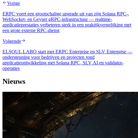
Vorige
ERPC voert een grootschalige upgrade uit van zijn Solana RPC-,
WebSocket- en Geyser gRPC-infrastructuur — realtime-
applicatieprestaties verbeteren sterk in een praktijkvergelijking met
een grote externe RPC-dienst
Volgende
ELSOUL LABO start met ERPC Enterprise en SLV Enterprise —
ondersteuning voor bedrijven en projecten rond
applicatieontwikkeling met Solana RPC, SLV AI en validator-
operaties
Nieuws