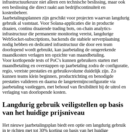
infrastructuurkeuze niet alleen een technische beslissing, maar ook
een beslissing die direct raakt aan bedrijfscontinuïteit en
kostenbeheer.
Jaarbetalingsplannen zijn geschikt voor projecten waarvan langdurig
gebruik al vaststaat. Voor Solana-applicaties die in productie
draaien, continu draaiende trading bots, on-chain analytics-
infrastructuur die permanente monitoring vereist, langdurige
WebSocket-subscriptions, backends die stabiele serverplaatsing
nodig hebben en dedicated infrastructuur die door een team
doorlopend wordt gebruikt, kan jaarbetaling de omgerekende
maandkosten verlagen ten opzichte van maandbetaling.
Voor kortlopende tests of PoC's kunnen gebruikers starten met
maandbetaling en overstappen op jaarbetaling zodra de configuratie,
regio, vereiste prestaties en gebruiksvolume duidelijk zijn. Zo
kunnen teams klein beginnen, productrichting en benodigde
prestaties valideren en daarna de langetermijnconfiguratie via
jaarbetaling vastleggen, met behoud van flexibiliteit bij de uitrol en
verlaging van doorlopende kosten.
Langdurig gebruik veiligstellen op basis
van het huidige prijsniveau
Het nieuwe jaarbetalingsplan biedt een optie om langdurig gebruik
in te richten met tot 30% korting op basis van het huidige