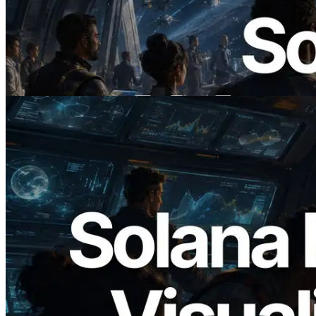
ERPC Lanceert x402-Enabled Solana
RPC — Het Tijdperk Waarin AI Agents
On Demand Voor API's Betalen
Lees dit artikel
2026.05.24
Validators Solutions lanceert Solana
Block Analyzer — blockproductietijd per