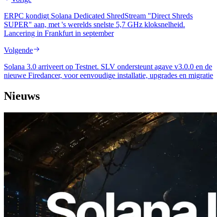
ERPC kondigt Solana Dedicated ShredStream "Direct Shreds
SUPER" aan, met 's werelds snelste 5,7 GHz kloksnelheid.
Lancering in Frankfurt in september
Volgende
Solana 3.0 arriveert op Testnet. SLV ondersteunt agave v3.0.0 en de
nieuwe Firedancer, voor eenvoudige installatie, upgrades en migratie
Nieuws