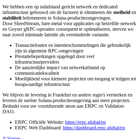
We hebben een op nulafstand gericht netwerk en dedicated
infrastructuur gebouwd om de factoren te elimineren die
snelheid
en
stabiliteit
belemmeren in Solana-productieomgevingen.
Door ShredStream, bare-metal voor applicaties op hetzelfde netwerk
en Geyser gRPC-operaties consequent te optimaliseren, streven we
naar zowel minimale latentie als verminderde variantie.
Transactiefouten en latentieschommelingen die gebruikelijk
zijn in algemene RPC-omgevingen
Prestatiebeperkingen opgelegd door veel
infrastructuurproviders
De aanzienlijke impact van netwerkafstand op
communicatiekwaliteit
Moeilijkheid voor kleinere projecten om toegang te krijgen tot
hoogwaardige infrastructuur
We blijven de levering in Frankfurt en andere regio's versterken en
leveren de snelste Solana-productieomgeving aan meer projecten.
Bedankt voor uw voortdurende steun aan ERPC en Validators
DAO.
ERPC Officiële Website:
https://erpc.global/en
ERPC Web Dashboard:
https://dashboard.erpc.global/en
Vorige