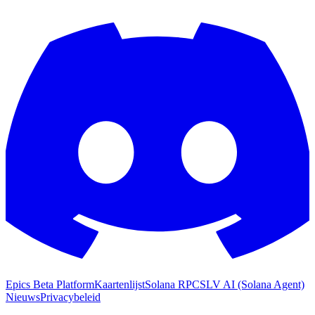
Epics Beta Platform
Kaartenlijst
Solana RPC
SLV AI (Solana Agent)
Nieuws
Privacybeleid