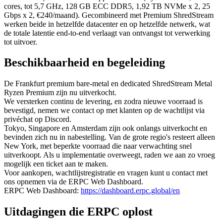
cores, tot 5,7 GHz, 128 GB ECC DDR5, 1,92 TB NVMe x 2, 25
Gbps x 2, €240/maand). Gecombineerd met Premium ShredStream
werken beide in hetzelfde datacenter en op hetzelfde netwerk, wat
de totale latentie end-to-end verlaagt van ontvangst tot verwerking
tot uitvoer.
Beschikbaarheid en begeleiding
De Frankfurt premium bare-metal en dedicated ShredStream Metal
Ryzen Premium zijn nu uitverkocht.
We versterken continu de levering, en zodra nieuwe voorraad is
bevestigd, nemen we contact op met klanten op de wachtlijst via
privéchat op Discord.
Tokyo, Singapore en Amsterdam zijn ook onlangs uitverkocht en
bevinden zich nu in nabestelling. Van de grote regio's resteert alleen
New York, met beperkte voorraad die naar verwachting snel
uitverkoopt. Als u implementatie overweegt, raden we aan zo vroeg
mogelijk een ticket aan te maken.
Voor aankopen, wachtlijstregistratie en vragen kunt u contact met
ons opnemen via de ERPC Web Dashboard.
ERPC Web Dashboard:
https://dashboard.erpc.global/en
Uitdagingen die ERPC oplost