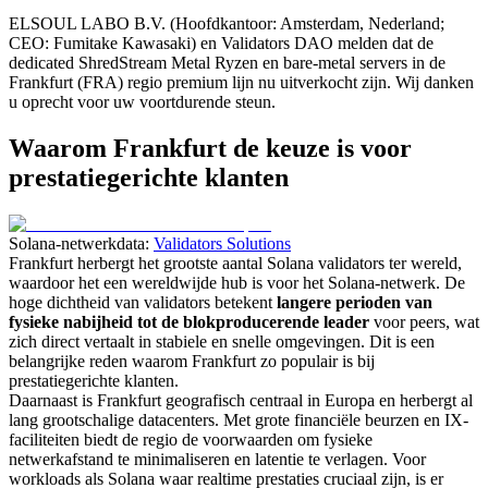
ELSOUL LABO B.V. (Hoofdkantoor: Amsterdam, Nederland;
CEO: Fumitake Kawasaki) en Validators DAO melden dat de
dedicated ShredStream Metal Ryzen en bare-metal servers in de
Frankfurt (FRA) regio premium lijn nu uitverkocht zijn. Wij danken
u oprecht voor uw voortdurende steun.
Waarom Frankfurt de keuze is voor
prestatiegerichte klanten
Solana-netwerkdata:
Validators Solutions
Frankfurt herbergt het grootste aantal Solana validators ter wereld,
waardoor het een wereldwijde hub is voor het Solana-netwerk. De
hoge dichtheid van validators betekent
langere perioden van
fysieke nabijheid tot de blokproducerende leader
voor peers, wat
zich direct vertaalt in stabiele en snelle omgevingen. Dit is een
belangrijke reden waarom Frankfurt zo populair is bij
prestatiegerichte klanten.
Daarnaast is Frankfurt geografisch centraal in Europa en herbergt al
lang grootschalige datacenters. Met grote financiële beurzen en IX-
faciliteiten biedt de regio de voorwaarden om fysieke
netwerkafstand te minimaliseren en latentie te verlagen. Voor
workloads als Solana waar realtime prestaties cruciaal zijn, is er