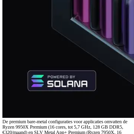
De premium bare-metal configuraties voor applicaties omvatten de
Ryzen 9950X Premium (16 cores, tot 5,7 GHz, 128 GB DDR5,
€320/maand) en SLV Metal App+ Premium (Ryzen 7950X, 16