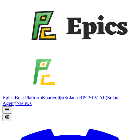
Epics Beta Platform
Kaartenlijst
Solana RPC
SLV AI (Solana
Agent)
Nieuws