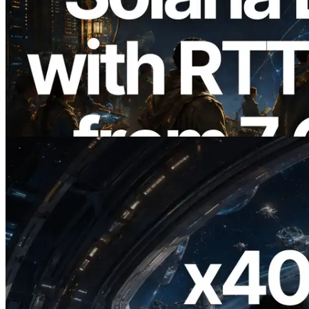
2026.08.05
ERPC Breidt Solana Leader Slot API Uit
met Pingmeting vanuit 7 Wereldwijde
Regio’s — Validators Information API
Ook Gelanceerd
Lees dit artikel
2026.07.04