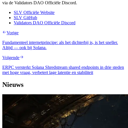
via de Validators DAO Officiële Discord.
SLV Officiële Website
SLV GitHub
Validators DAO Officiële Discord
Vorige
Fundamenteel internetprincipe: als het dichterbij is, is het sneller.
Altijd — ook bij Solana.
Volgende
ERPC versterkt Solana Shredstream shared endpoints in drie steden
met hoge vraag, verbetert lage latentie en stabiliteit
Nieuws