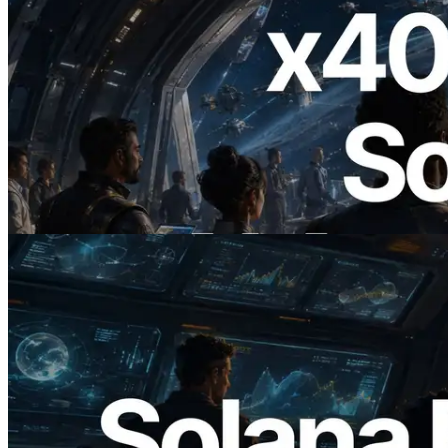
2026.07.04
ERPC Lanceert x402-Enabled Solana
RPC — Het Tijdperk Waarin AI Agents
On Demand Voor API's Betalen
Lees dit artikel