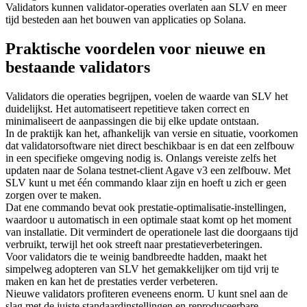
Validators kunnen validator-operaties overlaten aan SLV en meer
tijd besteden aan het bouwen van applicaties op Solana.
Praktische voordelen voor nieuwe en
bestaande validators
Validators die operaties begrijpen, voelen de waarde van SLV het
duidelijkst. Het automatiseert repetitieve taken correct en
minimaliseert de aanpassingen die bij elke update ontstaan.
In de praktijk kan het, afhankelijk van versie en situatie, voorkomen
dat validatorsoftware niet direct beschikbaar is en dat een zelfbouw
in een specifieke omgeving nodig is. Onlangs vereiste zelfs het
updaten naar de Solana testnet-client Agave v3 een zelfbouw. Met
SLV kunt u met één commando klaar zijn en hoeft u zich er geen
zorgen over te maken.
Dat ene commando bevat ook prestatie-optimalisatie-instellingen,
waardoor u automatisch in een optimale staat komt op het moment
van installatie. Dit vermindert de operationele last die doorgaans tijd
verbruikt, terwijl het ook streeft naar prestatieverbeteringen.
Voor validators die te weinig bandbreedte hadden, maakt het
simpelweg adopteren van SLV het gemakkelijker om tijd vrij te
maken en kan het de prestaties verder verbeteren.
Nieuwe validators profiteren eveneens enorm. U kunt snel aan de
slag met de juiste standaardinstellingen en reproduceerbare