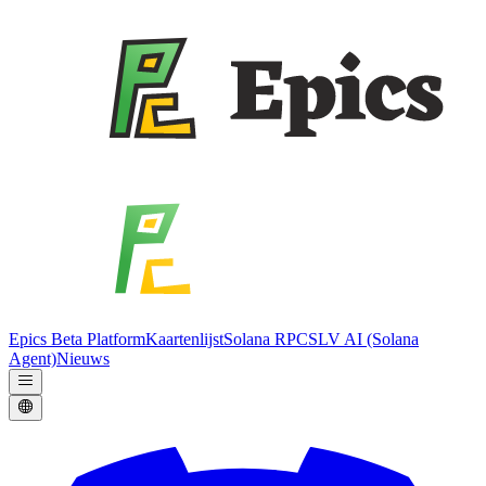
Epics Beta Platform
Kaartenlijst
Solana RPC
SLV AI (Solana
Agent)
Nieuws