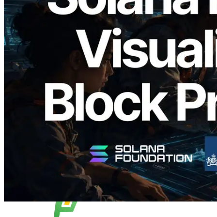
2026.05.24
Validators Solutions lanceert Solana
Block Analyzer — blockproductietijd per
slot en de toegewezen validator
gevisualiseerd
Lees dit artikel
Meer laden