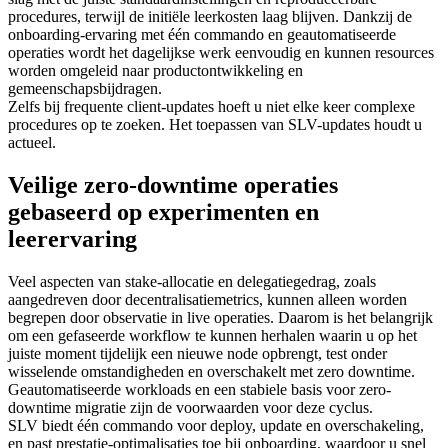
procedures, terwijl de initiële leerkosten laag blijven. Dankzij de
onboarding-ervaring met één commando en geautomatiseerde
operaties wordt het dagelijkse werk eenvoudig en kunnen resources
worden omgeleid naar productontwikkeling en
gemeenschapsbijdragen.
Zelfs bij frequente client-updates hoeft u niet elke keer complexe
procedures op te zoeken. Het toepassen van SLV-updates houdt u
actueel.
Veilige zero-downtime operaties
gebaseerd op experimenten en
leerervaring
Veel aspecten van stake-allocatie en delegatiegedrag, zoals
aangedreven door decentralisatiemetrics, kunnen alleen worden
begrepen door observatie in live operaties. Daarom is het belangrijk
om een gefaseerde workflow te kunnen herhalen waarin u op het
juiste moment tijdelijk een nieuwe node opbrengt, test onder
wisselende omstandigheden en overschakelt met zero downtime.
Geautomatiseerde workloads en een stabiele basis voor zero-
downtime migratie zijn de voorwaarden voor deze cyclus.
SLV biedt één commando voor deploy, update en overschakeling,
en past prestatie-optimalisaties toe bij onboarding, waardoor u snel