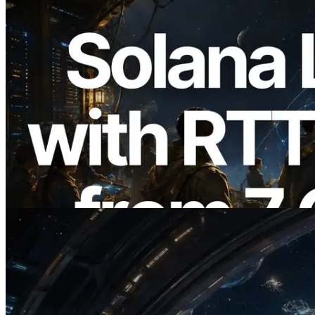
2026.08.05
ERPC Breidt Solana Leader Slot API Uit
met Pingmeting vanuit 7 Wereldwijde
Regio’s — Validators Information API
Ook Gelanceerd
Lees dit artikel