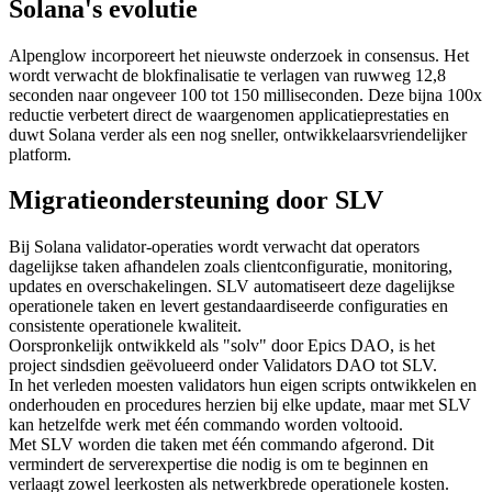
Solana's evolutie
Alpenglow incorporeert het nieuwste onderzoek in consensus. Het
wordt verwacht de blokfinalisatie te verlagen van ruwweg 12,8
seconden naar ongeveer 100 tot 150 milliseconden. Deze bijna 100x
reductie verbetert direct de waargenomen applicatieprestaties en
duwt Solana verder als een nog sneller, ontwikkelaarsvriendelijker
platform.
Migratieondersteuning door SLV
Bij Solana validator-operaties wordt verwacht dat operators
dagelijkse taken afhandelen zoals clientconfiguratie, monitoring,
updates en overschakelingen. SLV automatiseert deze dagelijkse
operationele taken en levert gestandaardiseerde configuraties en
consistente operationele kwaliteit.
Oorspronkelijk ontwikkeld als "solv" door Epics DAO, is het
project sindsdien geëvolueerd onder Validators DAO tot SLV.
In het verleden moesten validators hun eigen scripts ontwikkelen en
onderhouden en procedures herzien bij elke update, maar met SLV
kan hetzelfde werk met één commando worden voltooid.
Met SLV worden die taken met één commando afgerond. Dit
vermindert de serverexpertise die nodig is om te beginnen en
verlaagt zowel leerkosten als netwerkbrede operationele kosten.