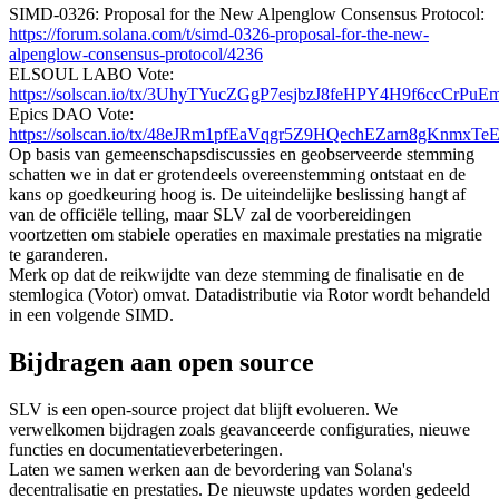
SIMD-0326: Proposal for the New Alpenglow Consensus Protocol:
https://forum.solana.com/t/simd-0326-proposal-for-the-new-
alpenglow-consensus-protocol/4236
ELSOUL LABO Vote:
https://solscan.io/tx/3UhyTYucZGgP7esjbzJ8feHPY4H9f6ccC
Epics DAO Vote:
https://solscan.io/tx/48eJRm1pfEaVqgr5Z9HQechEZarn8gK
Op basis van gemeenschapsdiscussies en geobserveerde stemming
schatten we in dat er grotendeels overeenstemming ontstaat en de
kans op goedkeuring hoog is. De uiteindelijke beslissing hangt af
van de officiële telling, maar SLV zal de voorbereidingen
voortzetten om stabiele operaties en maximale prestaties na migratie
te garanderen.
Merk op dat de reikwijdte van deze stemming de finalisatie en de
stemlogica (Votor) omvat. Datadistributie via Rotor wordt behandeld
in een volgende SIMD.
Bijdragen aan open source
SLV is een open-source project dat blijft evolueren. We
verwelkomen bijdragen zoals geavanceerde configuraties, nieuwe
functies en documentatieverbeteringen.
Laten we samen werken aan de bevordering van Solana's
decentralisatie en prestaties. De nieuwste updates worden gedeeld