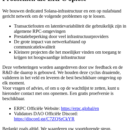
We bouwen dedicated Solana-infrastructuur en een op nulafstand
gericht netwerk om de volgende problemen op te lossen.
Transactiefouten en latentievariabiliteit die gebruikelijk zijn in
algemene RPC-omgevingen
Prestatiebeperking door veel infrastructuurproviders
De grote impact van netwerkafstand op
communicatiekwaliteit
Kleinere projecten die het moeilijker vinden om toegang te
krijgen tot hoogwaardige infrastructuur
Deze verbeteringen worden aangedreven door uw feedback en de
R&D die daarop is gebouwd. We houden deze cyclus draaiende,
valideren in het veld en leveren de best beschikbare omgeving op
elk moment.
Voor vragen of advies, of om u op de wachtlijst te zetten, kunt u
hieronder contact met ons opnemen. Een gratis proefversie is
beschikbaar.
ERPC Officiële Website:
https://erpc.global/en
Validators DAO Officiële Discord:
https://discord.gg/C7ZQSrCkYR
Bedankt zoals altijd. We waarderen uw voortdurende steun.