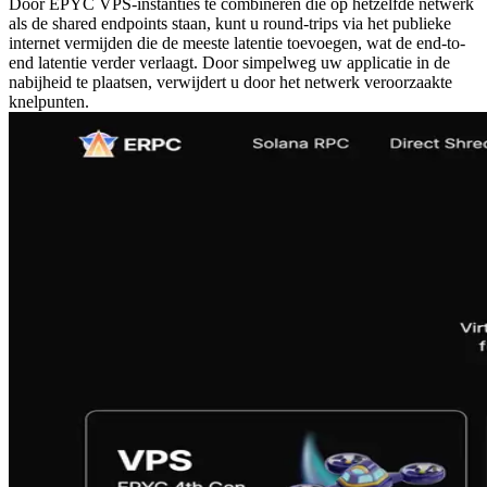
Door EPYC VPS-instanties te combineren die op hetzelfde netwerk
als de shared endpoints staan, kunt u round-trips via het publieke
internet vermijden die de meeste latentie toevoegen, wat de end-to-
end latentie verder verlaagt. Door simpelweg uw applicatie in de
nabijheid te plaatsen, verwijdert u door het netwerk veroorzaakte
knelpunten.