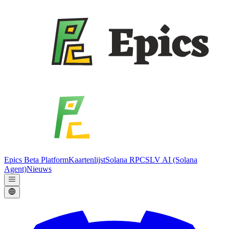
Epics Beta Platform
Kaartenlijst
Solana RPC
SLV AI (Solana
Agent)
Nieuws