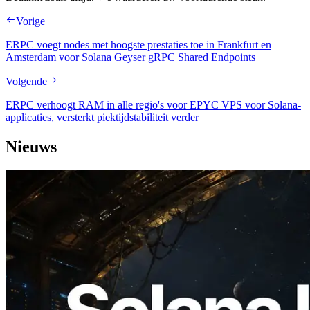
Vorige
ERPC voegt nodes met hoogste prestaties toe in Frankfurt en
Amsterdam voor Solana Geyser gRPC Shared Endpoints
Volgende
ERPC verhoogt RAM in alle regio's voor EPYC VPS voor Solana-
applicaties, versterkt piektijdstabiliteit verder
Nieuws