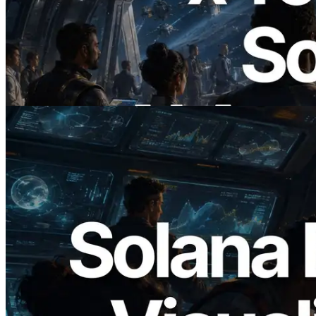
ERPC Lanceert x402-Enabled Solana
RPC — Het Tijdperk Waarin AI Agents
On Demand Voor API's Betalen
Lees dit artikel
2026.05.24
Validators Solutions lanceert Solana