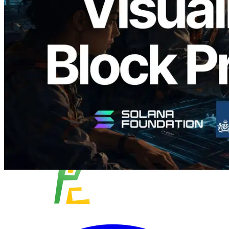
Block Analyzer — blockproductietijd per
slot en de toegewezen validator
gevisualiseerd
Lees dit artikel
Meer laden