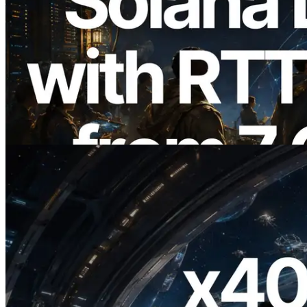
2026.08.05
ERPC Breidt Solana Leader Slot API Uit
met Pingmeting vanuit 7 Wereldwijde
Regio’s — Validators Information API
Ook Gelanceerd
Lees dit artikel
2026.07.04