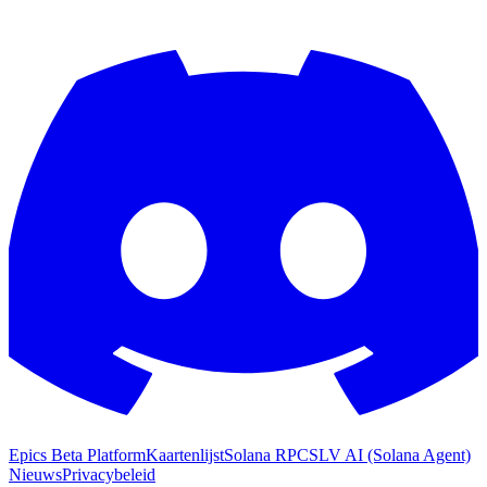
Epics Beta Platform
Kaartenlijst
Solana RPC
SLV AI (Solana Agent)
Nieuws
Privacybeleid