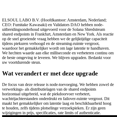
ELSOUL LABO B.V. (Hoofdkantoor: Amsterdam, Nederland;
CEO: Fumitake Kawasaki) en Validators DAO hebben node-
uitbreidingsonderhoud uitgevoerd voor de Solana Shredstream
shared endpoints in Frankfurt, Amsterdam en New York. Als reactie
op de snel groeiende vraag hebben we de gelijktijdige capaciteit
tijdens piekuren verhoogd en de streaming-ruimte vergroot,
waardoor het gemakkelijker wordt om lage latentie te handhaven.
We hechten waarde aan elke milliseconde en verbeteren continu om
de beste omgeving te leveren. We blijven upgraden. Bedankt voor
uw voortdurende steun.
Wat verandert er met deze upgrade
De focus van deze release is node-toevoeging. We hebben zowel de
verwerkings- als distributielagen van de shared endpoints
horizontaal uitgebreid, wat de piekdoorvoer verbetert,
wachtrijachterstanden onderdrukt en failover-ruimte vergroot. Dit
maakt het gemakkelijker om latentie laag en beschikbaarheid hoog
te houden, zelfs tijdens plotselinge verzoekpieken. Er zijn geen
wijzigingen in prijs, specificaties, rate limits of authenticatie.