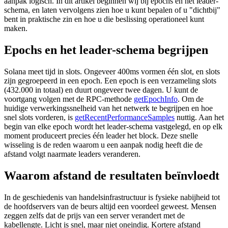
aanpak logisch. In dit artikel beginnen wij bij epochs en het leader-
schema, en laten vervolgens zien hoe u kunt bepalen of u "dichtbij"
bent in praktische zin en hoe u die beslissing operationeel kunt
maken.
Epochs en het leader-schema begrijpen
Solana meet tijd in slots. Ongeveer 400ms vormen één slot, en slots
zijn gegroepeerd in een epoch. Een epoch is een verzameling slots
(432.000 in totaal) en duurt ongeveer twee dagen. U kunt de
voortgang volgen met de RPC-methode
getEpochInfo
. Om de
huidige verwerkingssnelheid van het netwerk te begrijpen en hoe
snel slots vorderen, is
getRecentPerformanceSamples
nuttig. Aan het
begin van elke epoch wordt het leader-schema vastgelegd, en op elk
moment produceert precies één leader het block. Deze snelle
wisseling is de reden waarom u een aanpak nodig heeft die de
afstand volgt naarmate leaders veranderen.
Waarom afstand de resultaten beïnvloedt
In de geschiedenis van handelsinfrastructuur is fysieke nabijheid tot
de hoofdservers van de beurs altijd een voordeel geweest. Mensen
zeggen zelfs dat de prijs van een server verandert met de
kabellengte. Licht is snel, maar niet oneindig. Kortere afstand