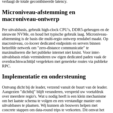
verlaagt de totale gecombineerde latency.
Microniveau-afstemming en
macroniveau-ontwerp
Per uitvalsbasis, gebruik high-clock CPU's, DDR5-geheugen en de
nieuwste NVMe, en houd het typische gebruik laag. Microniveau-
afstemming is de basis die multi-regio ontwerp rendabel maakt. Op
macroniveau, co-loceer dedicated endpoints en servers binnen
hetzelfde netwerk om "zero-distance communicatie" te
maximaliseren die het publieke internet niet kruist. Voor inter-
uitvalsbasis relais verminderen uw eigen dedicated paden vaak de
overdrachtswachttijd vergeleken met generieke routes via publieke
RPC.
Implementatie en ondersteuning
Ontvang dicht bij de leader, verzend vanuit de buurt van de leader.
Aangezien "dichtbij" blijft veranderen, verspreid uw voetafdruk
over meerdere regio's. Wat u nodig heeft is een klein mechanisme
om het laatste schema te volgen en een verstandige manier om
uitvalsbases te plaatsen. Wij kunnen als bouwers helpen met
concrete stappen om data-round trips te verkorten. Dit omvat het