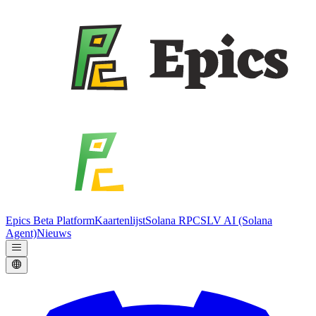
Epics Beta Platform
Kaartenlijst
Solana RPC
SLV AI (Solana
Agent)
Nieuws