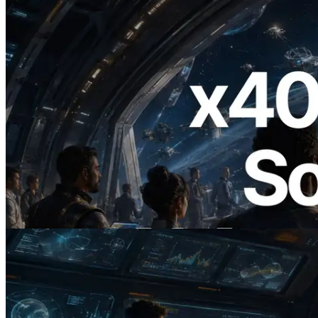
2026.07.04
ERPC Lanceert x402-Enabled Solana
RPC — Het Tijdperk Waarin AI Agents
On Demand Voor API's Betalen
Lees dit artikel