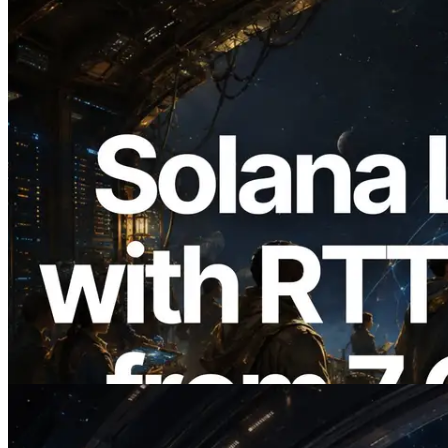
2026.08.05
ERPC Breidt Solana Leader Slot API Uit
met Pingmeting vanuit 7 Wereldwijde
Regio’s — Validators Information API
Ook Gelanceerd
Lees dit artikel