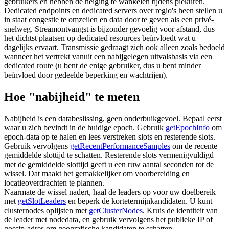
gebruikers en hebben de neiging te wankelen tijdens piekuren.
Dedicated endpoints en dedicated servers over regio's heen stellen u
in staat congestie te omzeilen en data door te geven als een privé-
snelweg. Streamontvangst is bijzonder gevoelig voor afstand, dus
het dichtst plaatsen op dedicated resources beïnvloedt wat u
dagelijks ervaart. Transmissie gedraagt zich ook alleen zoals bedoeld
wanneer het vertrekt vanuit een nabijgelegen uitvalsbasis via een
dedicated route (u bent de enige gebruiker, dus u bent minder
beïnvloed door gedeelde beperking en wachtrijen).
Hoe "nabijheid" te meten
Nabijheid is een databeslissing, geen onderbuikgevoel. Bepaal eerst
waar u zich bevindt in de huidige epoch. Gebruik
getEpochInfo
om
epoch-data op te halen en lees verstreken slots en resterende slots.
Gebruik vervolgens
getRecentPerformanceSamples
om de recente
gemiddelde slottijd te schatten. Resterende slots vermenigvuldigd
met de gemiddelde slottijd geeft u een ruw aantal seconden tot de
wissel. Dat maakt het gemakkelijker om voorbereiding en
locatieoverdrachten te plannen.
Naarmate de wissel nadert, haal de leaders op voor uw doelbereik
met
getSlotLeaders
en beperk de kortetermijnkandidaten. U kunt
clusternodes oplijsten met
getClusterNodes
. Kruis de identiteit van
de leader met nodedata, en gebruik vervolgens het publieke IP of
gossip-adres om geografische kandidaten te schatten.