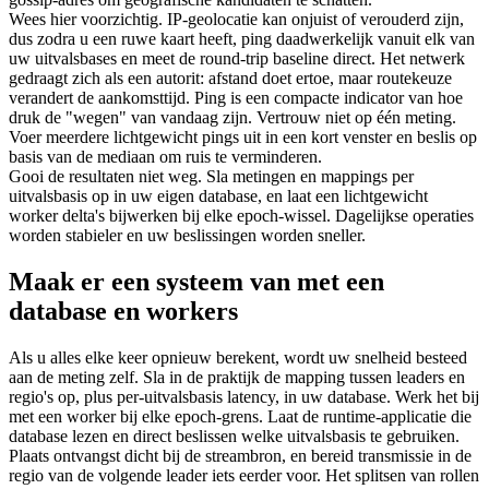
Wees hier voorzichtig. IP-geolocatie kan onjuist of verouderd zijn,
dus zodra u een ruwe kaart heeft, ping daadwerkelijk vanuit elk van
uw uitvalsbases en meet de round-trip baseline direct. Het netwerk
gedraagt zich als een autorit: afstand doet ertoe, maar routekeuze
verandert de aankomsttijd. Ping is een compacte indicator van hoe
druk de "wegen" van vandaag zijn. Vertrouw niet op één meting.
Voer meerdere lichtgewicht pings uit in een kort venster en beslis op
basis van de mediaan om ruis te verminderen.
Gooi de resultaten niet weg. Sla metingen en mappings per
uitvalsbasis op in uw eigen database, en laat een lichtgewicht
worker delta's bijwerken bij elke epoch-wissel. Dagelijkse operaties
worden stabieler en uw beslissingen worden sneller.
Maak er een systeem van met een
database en workers
Als u alles elke keer opnieuw berekent, wordt uw snelheid besteed
aan de meting zelf. Sla in de praktijk de mapping tussen leaders en
regio's op, plus per-uitvalsbasis latency, in uw database. Werk het bij
met een worker bij elke epoch-grens. Laat de runtime-applicatie die
database lezen en direct beslissen welke uitvalsbasis te gebruiken.
Plaats ontvangst dicht bij de streambron, en bereid transmissie in de
regio van de volgende leader iets eerder voor. Het splitsen van rollen