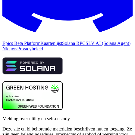
Epics Beta Platform
Kaartenlijst
Solana RPC
SLV AI (Solana Agent)
Nieuws
Privacybeleid
Melding over utility en self-custody
Deze site en bijbehorende materialen beschrijven nut en toegang. Ze
zijn geen beleggingsadvies, prospectus of aanbod of werving voor