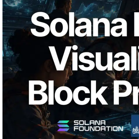
2026.05.24
Validators Solutions lanceert Solana
Block Analyzer — blockproductietijd per
slot en de toegewezen validator
gevisualiseerd
Lees dit artikel
Meer laden